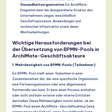
ti
Gesundheitsorganisation:
Ein ArchiMate-
o
Diagramm kann die übergeordnete Struktur des
Unternehmens zeigen, einschließlich
n
Geschäftsprozesse, Anwendungen und
technischer Infrastruktur sowie deren
Wechselwirkungen.
Wichtige Herausforderungen bei
der Übersetzung von BPMN-Pools in
ArchiMate-Geschäftsakteure
1. Mehrdeutigkeit von BPMN-Pools (Teilnehmer)
Ein BPMN-Pool stellt einen
Teilnehmer
in einer
Zusammenarbeit dar, der eine spezifische Organisation,
eine Partnerorganisation oder eine allgemeinere
Partnerrolle sein kann. Er kann einen Prozess enthalten
oder nicht und kann externe oder interne Entitäten
darstellen. Diese Mehrdeutigkeit macht unklar, ob ein
BPMN-Pool einem ArchiMate-
Geschäftsakteur
(eine
organisatorische Einheit), einer
Geschäftsrolle
(eine