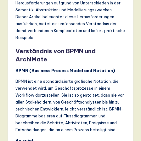
n
Herausforderungen aufgrund von Unterschieden in der
Semantik, Abstraktion und Modellierungszwecken.
d
Dieser Artikel beleuchtet diese Herausforderungen
s
ausführlich, bietet ein umfassendes Verständnis der
damit verbundenen Komplexitäten und liefert praktische
in
Beispiele.
A
Verständnis von BPMN und
I,
ArchiMate
S
BPMN (Business Process Model and Notation)
o
BPMN ist eine standardisierte grafische Notation, die
ft
verwendet wird, um Geschäftsprozesse in einem
Workflow darzustellen. Sie ist so gestaltet, dass sie von
w
allen Stakeholdern, von Geschäftsanalysten bis hin zu
a
technischen Entwicklern, leicht verständlich ist. BPMN-
Diagramme basieren auf Flussdiagrammen und
r
beschreiben die Schritte, Aktivitäten, Ereignisse und
e
Entscheidungen, die an einem Prozess beteiligt sind.
,
Beispiel: