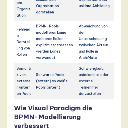
pro
Organisation
unklare Abbildung
Organis
darstellen
ation
BPMN-Pools
Abweichung von
Fehlend
modellieren keine
der
e
mehreren Rollen
Unterscheidung
Darstell
explizit; stattdessen
zwischen Akteur
ung von
werden Lanes
und Rolle in
Rollen
verwendet
ArchiMate
Semanti
Schwierigkeit,
k von
Schwarze Pools
unbekannte oder
externe
(extern) vs weiße
externe
n/intern
Pools (intern)
Teilnehmer
en Pools
darzustellen
Wie Visual Paradigm die
BPMN-Modellierung
verbessert