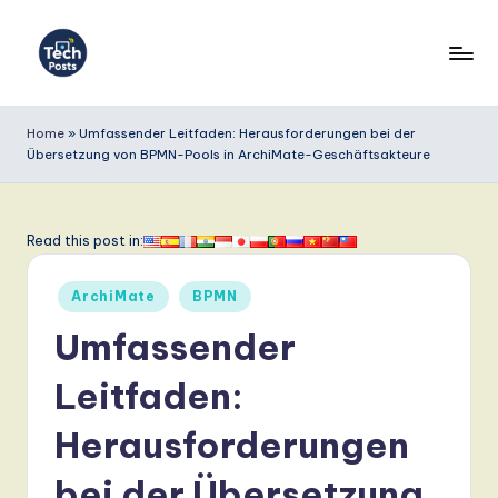
Skip
to
T
content
e
Home
»
Umfassender Leitfaden: Herausforderungen bei der
Übersetzung von BPMN-Pools in ArchiMate-Geschäftsakteure
c
h
P
Read this post in:
o
Posted
ArchiMate
BPMN
s
in
Umfassender
t
s
Leitfaden:
G
Herausforderungen
e
bei der Übersetzung