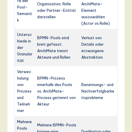
fe der
Organisation, Rolle
ArchiMate-
Pool-
oder Partner-Entität
Element
Semanti
darstellen
auszuwählen
k
(Actor vs Rolle)
Untersc
BPMN-Pools sind
Verlust von
hiede in
breit gefasst;
Details oder
der
ArchiMate trennt
erzwungene
Granular
Akteure und Rollen
Abstraktion
ität
Verwec
hslung
BPMN-Prozess
von
innerhalb des Pools
Benennungs- und
Prozess
vs. ArchiMate-
Nachverfolgbarke
und
Prozess getrennt von
itsprobleme
Teilneh
Akteur
mer
Mehrere
Mehrere BPMN-Pools
Pools
können eine
Duplikation oder