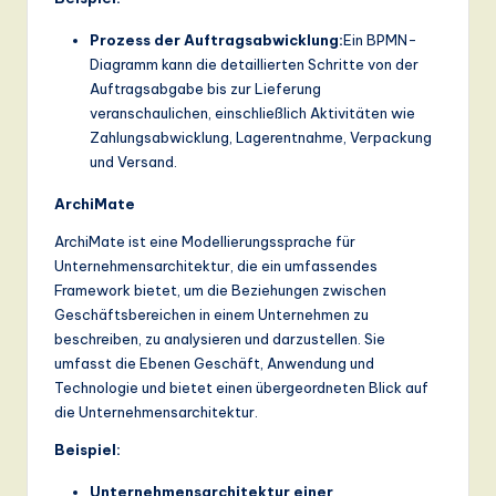
a
Prozess der Auftragsabwicklung:
Ein BPMN-
n
Diagramm kann die detaillierten Schritte von der
Auftragsabgabe bis zur Lieferung
d
veranschaulichen, einschließlich Aktivitäten wie
D
Zahlungsabwicklung, Lagerentnahme, Verpackung
und Versand.
ig
ArchiMate
it
ArchiMate ist eine Modellierungssprache für
a
Unternehmensarchitektur, die ein umfassendes
l
Framework bietet, um die Beziehungen zwischen
Geschäftsbereichen in einem Unternehmen zu
In
beschreiben, zu analysieren und darzustellen. Sie
n
umfasst die Ebenen Geschäft, Anwendung und
Technologie und bietet einen übergeordneten Blick auf
o
die Unternehmensarchitektur.
v
Beispiel:
a
Unternehmensarchitektur einer