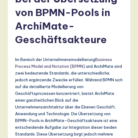
r
m
von BPMN-Pools in
a
ArchiMate-
n
Geschäftsakteure
-
L
a
Im Bereich der Unternehmensmodellierung
Business
Process Model and Notation (BPMN)
und ArchiMate sind
t
zwei bedeutende Standards, die unterschiedliche,
e
jedoch ergänzende Zwecke erfüllen. Während BPMN sich
auf die detaillierte Modellierung von
s
Geschäftsprozessen konzentriert, bietet ArchiMate
t
einen ganzheitlichen Blick auf die
Unternehmensarchitektur über die Ebenen Geschäft,
T
Anwendung und Technologie. Die Übersetzung von
r
BPMN-Pools in ArchiMate-Geschäftsakteure ist eine
entscheidende Aufgabe zur Integration dieser beiden
e
Standards. Diese Übersetzung birgt jedoch mehrere