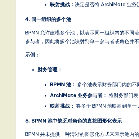
映射挑战：
决定是否将 ArchiMate 
g
4. 同一组织的多个池
it
BPMN 允许建模多个池，以表示同一组织内的不同流程
a
参与者，因此将多个池映射到单一参与者或角色并
l
示例：
In
财务管理：
n
BPMN 池：
多个池表示财务部门内的不
o
ArchiMate 业务参与者：
将财务部门表
v
映射挑战：
将多个 BPMN 池映射到单一
a
5. BPMN 池中缺乏对角色的直接图形化表示
ti
BPMN 并未提供一种清晰的图形化方式来表示池