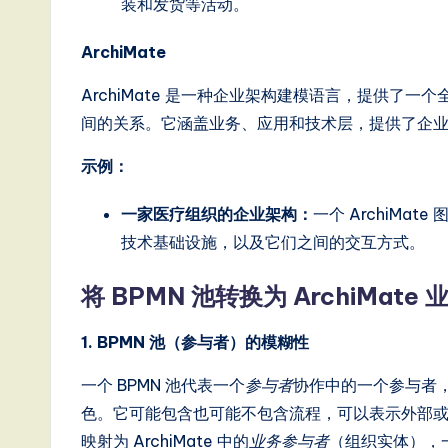
装和发货等活动。
e
ArchiMate
s
ArchiMate 是一种企业架构建模语言，提供了
e
间的关系。它涵盖业务、应用和技术层，提供了企
-
示例：
L
一家医疗组织的企业架构：
一个 ArchiM
a
技术基础设施，以及它们之间的交互方式。
t
将 BPMN 池转换为 ArchiMat
e
1. BPMN 池（参与者）的模糊性
s
一个 BPMN 池代表一个
参与者
协作中的一个参与者
t
色。它可能包含也可能不包含流程，可以表示外部或内
映射为 ArchiMate 中的
业务参与者
（组织实体），