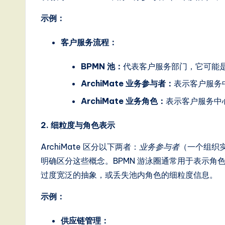
T
示例：
r
e
客户服务流程：
n
BPMN 池：
代表客户服务部门，它可能
ArchiMate 业务参与者：
表示客户服务
d
ArchiMate 业务角色：
表示客户服务中
s
2. 细粒度与角色表示
in
ArchiMate 区分以下两者：
业务参与者
（一个组织
A
明确区分这些概念。BPMN 游泳圈通常用于表示
I,
过度宽泛的抽象，或丢失池内角色的细粒度信息。
S
示例：
o
供应链管理：