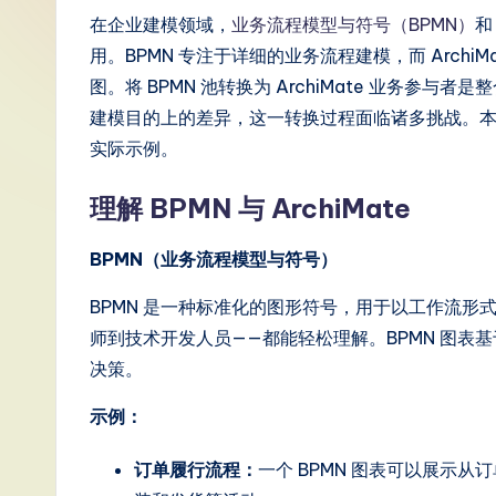
S
在企业建模领域，
业务流程模型与符号（BPMN）
和
用。BPMN 专注于详细的业务流程建模，而 Arch
i
图。将 BPMN 池转换为 ArchiMate 业务
m
建模目的上的差异，这一转换过程面临诸多挑战。
实际示例。
p
li
理解 BPMN 与 ArchiMate
fi
BPMN（业务流程模型与符号）
e
BPMN 是一种标准化的图形符号，用于以工作流形
师到技术开发人员——都能轻松理解。BPMN 图表
d
决策。
C
示例：
hi
订单履行流程：
一个 BPMN 图表可以展示
n