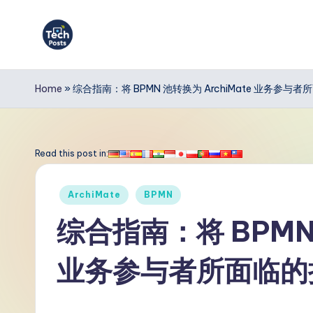
Skip
to
T
content
e
Home
»
综合指南：将 BPMN 池转换为 ArchiMate 业务参与
c
h
Read this post in:
P
Posted
ArchiMate
BPMN
o
in
综合指南：将 BPMN 
s
业务参与者所面临的
t
s