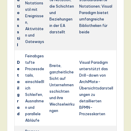
Notations
ti
die Schichten
Notationen; Visual
stil mit
o
und
Paradigm bietet
Ereignisse
n
Beziehungen
umfangreiche
n,
s
in der EA
Bibliotheken für
Aktivitäte
s
darstellt
beide
n und
ti
Gateways
l
Feinabges
D
tufte
Visual Paradigm
Breite,
e
Prozessde
unterstützt das
ganzheitliche
t
tails,
Drill-down von
Sicht auf
a
einschließl
ArchiMate-
Unternehmen
il
ich
Übersichtsdarstell
sschichten
g
Schleifen,
ungen zu
und ihre
r
Ausnahme
detaillierten
Wechselwirku
a
n und
BPMN-
ngen
d
parallele
Prozesskarten
Abläufe