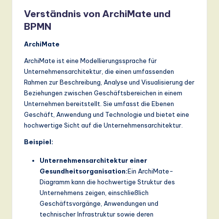
n
Verständnis von ArchiMate und
d
BPMN
s
ArchiMate
in
ArchiMate ist eine Modellierungssprache für
A
Unternehmensarchitektur, die einen umfassenden
Rahmen zur Beschreibung, Analyse und Visualisierung der
I,
Beziehungen zwischen Geschäftsbereichen in einem
S
Unternehmen bereitstellt. Sie umfasst die Ebenen
Geschäft, Anwendung und Technologie und bietet eine
o
hochwertige Sicht auf die Unternehmensarchitektur.
ft
Beispiel:
w
Unternehmensarchitektur einer
a
Gesundheitsorganisation:
Ein ArchiMate-
r
Diagramm kann die hochwertige Struktur des
Unternehmens zeigen, einschließlich
e
Geschäftsvorgänge, Anwendungen und
,
technischer Infrastruktur sowie deren