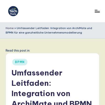
Skip
to
T
content
e
Home
»
Umfassender Leitfaden: Integration von ArchiMate und
BPMN für eine ganzheitliche Unternehmensmodellierung
c
h
P
Read this post in:
o
Posted
BPMN
s
in
Umfassender
t
Leitfaden:
s
G
Integration von
e
ArchiMate und BPMN