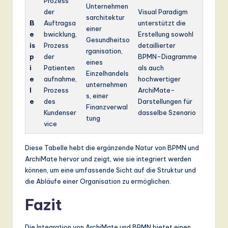
Prozess
Unternehmen
der
Visual Paradigm
sarchitektur
B
Auftragsa
unterstützt die
einer
e
bwicklung,
Erstellung sowohl
Gesundheitso
is
Prozess
detaillierter
rganisation,
p
der
BPMN-Diagramme
eines
i
Patienten
als auch
Einzelhandels
e
aufnahme,
hochwertiger
unternehmen
l
Prozess
ArchiMate-
s, einer
e
des
Darstellungen für
Finanzverwal
Kundenser
dasselbe Szenario
tung
vice
Diese Tabelle hebt die ergänzende Natur von BPMN und
ArchiMate hervor und zeigt, wie sie integriert werden
können, um eine umfassende Sicht auf die Struktur und
die Abläufe einer Organisation zu ermöglichen.
Fazit
Die Integration von ArchiMate und BPMN bietet einen