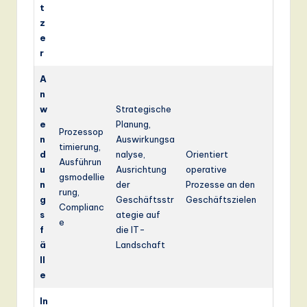
t
z
e
r
A
n
w
Strategische
e
Planung,
Prozessop
n
Auswirkungsa
timierung,
d
nalyse,
Orientiert
Ausführun
u
Ausrichtung
operative
gsmodellie
n
der
Prozesse an den
rung,
g
Geschäftsstr
Geschäftszielen
Complianc
s
ategie auf
e
f
die IT-
ä
Landschaft
ll
e
In