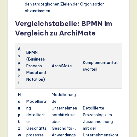
den strategischen Zielen der Organisation
abzustimmen.
Vergleichstabelle: BPMN im
Vergleich zu ArchiMate
A
BPMN
s
(Business
p
Komplementarität
Process
ArchiMate
e
svorteil
Model and
k
Notation)
t
H
Modellierung
a
Modellieru
der
u
ng
Unternehmen
Detaillierte
p
detailliert
sarchitektur
Prozesslogik im
t
er
über
Zusammenhang
z
Geschäfts
Geschäfts-,
mit der
w
prozesse
Anwendungs
Unternehmenskont