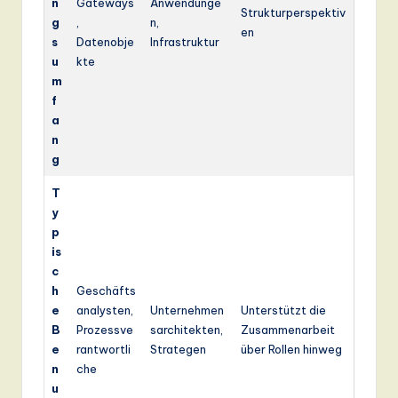
n
Gateways
Anwendunge
Strukturperspektiv
g
,
n,
en
s
Datenobje
Infrastruktur
u
kte
m
f
a
n
g
T
y
p
is
c
h
Geschäfts
e
analysten,
Unternehmen
Unterstützt die
B
Prozessve
sarchitekten,
Zusammenarbeit
e
rantwortli
Strategen
über Rollen hinweg
n
che
u