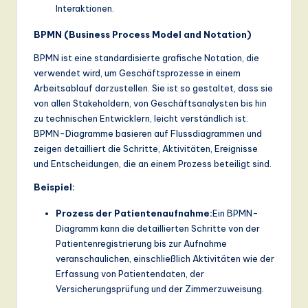
Interaktionen.
a
BPMN (Business Process Model and Notation)
n
BPMN ist eine standardisierte grafische Notation, die
d
verwendet wird, um Geschäftsprozesse in einem
D
Arbeitsablauf darzustellen. Sie ist so gestaltet, dass sie
von allen Stakeholdern, von Geschäftsanalysten bis hin
ig
zu technischen Entwicklern, leicht verständlich ist.
it
BPMN-Diagramme basieren auf Flussdiagrammen und
zeigen detailliert die Schritte, Aktivitäten, Ereignisse
a
und Entscheidungen, die an einem Prozess beteiligt sind.
l
Beispiel:
In
Prozess der Patientenaufnahme:
Ein BPMN-
n
Diagramm kann die detaillierten Schritte von der
o
Patientenregistrierung bis zur Aufnahme
veranschaulichen, einschließlich Aktivitäten wie der
v
Erfassung von Patientendaten, der
a
Versicherungsprüfung und der Zimmerzuweisung.