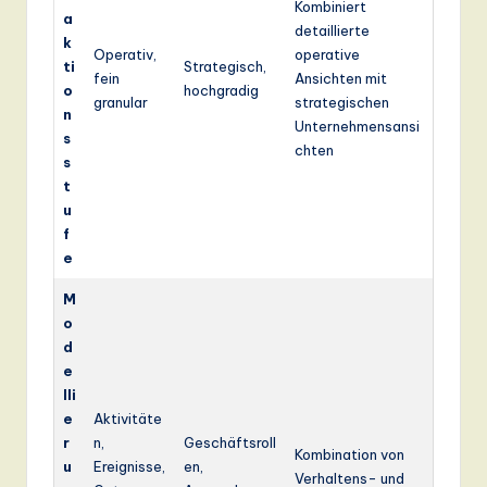
Kombiniert
a
detaillierte
k
Operativ,
operative
ti
Strategisch,
fein
Ansichten mit
o
hochgradig
granular
strategischen
n
Unternehmensansi
s
chten
s
t
u
f
e
M
o
d
e
lli
e
Aktivitäte
r
n,
Geschäftsroll
Kombination von
u
Ereignisse,
en,
Verhaltens- und