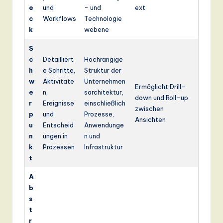
e
und
- und
ext
c
Workflows
Technologie
k
webene
S
c
Detailliert
Hochrangige
h
e Schritte,
Struktur der
w
Aktivitäte
Unternehmen
Ermöglicht Drill-
e
n,
sarchitektur,
down und Roll-up
r
Ereignisse
einschließlich
zwischen
p
und
Prozesse,
Ansichten
u
Entscheid
Anwendunge
n
ungen in
n und
k
Prozessen
Infrastruktur
t
A
b
s
t
r