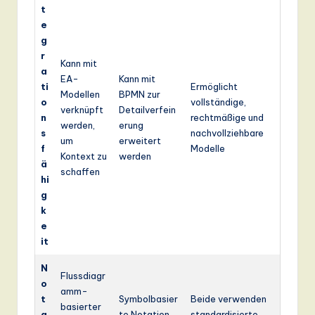
t
e
g
r
Kann mit
a
EA-
Kann mit
ti
Ermöglicht
Modellen
BPMN zur
o
vollständige,
verknüpft
Detailverfein
n
rechtmäßige und
werden,
erung
s
nachvollziehbare
um
erweitert
f
Modelle
Kontext zu
werden
ä
schaffen
hi
g
k
e
it
N
Flussdiagr
o
amm-
t
Symbolbasier
Beide verwenden
basierter
a
te Notation,
standardisierte