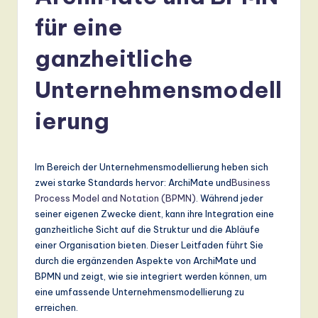
r
für eine
m
a
ganzheitliche
n
Unternehmensmodell
-
ierung
L
a
t
Im Bereich der Unternehmensmodellierung heben sich
zwei starke Standards hervor: ArchiMate und
Business
e
Process Model and Notation (BPMN)
. Während jeder
s
seiner eigenen Zwecke dient, kann ihre Integration eine
ganzheitliche Sicht auf die Struktur und die Abläufe
t
einer Organisation bieten. Dieser Leitfaden führt Sie
T
durch die ergänzenden Aspekte von ArchiMate und
BPMN und zeigt, wie sie integriert werden können, um
r
eine umfassende Unternehmensmodellierung zu
e
erreichen.