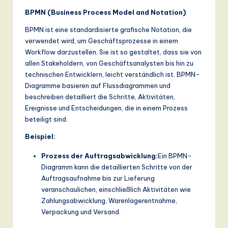
n
BPMN (Business Process Model and Notation)
d
BPMN ist eine standardisierte grafische Notation, die
s
verwendet wird, um Geschäftsprozesse in einem
Workflow darzustellen. Sie ist so gestaltet, dass sie von
in
allen Stakeholdern, von Geschäftsanalysten bis hin zu
A
technischen Entwicklern, leicht verständlich ist. BPMN-
Diagramme basieren auf Flussdiagrammen und
I,
beschreiben detailliert die Schritte, Aktivitäten,
S
Ereignisse und Entscheidungen, die in einem Prozess
beteiligt sind.
o
Beispiel:
ft
w
Prozess der Auftragsabwicklung:
Ein BPMN-
Diagramm kann die detaillierten Schritte von der
a
Auftragsaufnahme bis zur Lieferung
r
veranschaulichen, einschließlich Aktivitäten wie
Zahlungsabwicklung, Warenlagerentnahme,
e
Verpackung und Versand.
,