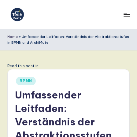
Skip
to
T
content
e
Home
»
Umfassender Leitfaden: Verständnis der Abstraktionsstufen
in BPMN und ArchiMate
c
h
P
Read this post in:
o
Posted
BPMN
s
in
Umfassender
t
Leitfaden:
s
G
Verständnis der
e
Abstraktionsstufen