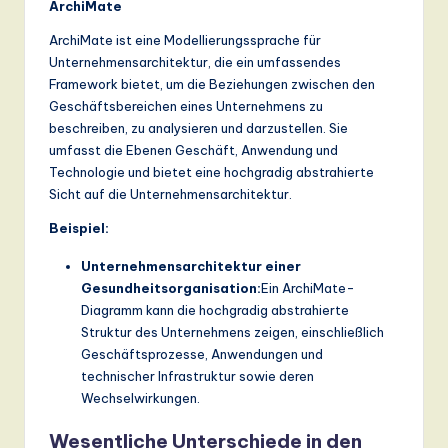
ArchiMate
a
ArchiMate ist eine Modellierungssprache für
n
Unternehmensarchitektur, die ein umfassendes
Framework bietet, um die Beziehungen zwischen den
d
Geschäftsbereichen eines Unternehmens zu
D
beschreiben, zu analysieren und darzustellen. Sie
umfasst die Ebenen Geschäft, Anwendung und
ig
Technologie und bietet eine hochgradig abstrahierte
it
Sicht auf die Unternehmensarchitektur.
a
Beispiel:
l
Unternehmensarchitektur einer
In
Gesundheitsorganisation:
Ein ArchiMate-
Diagramm kann die hochgradig abstrahierte
n
Struktur des Unternehmens zeigen, einschließlich
o
Geschäftsprozesse, Anwendungen und
technischer Infrastruktur sowie deren
v
Wechselwirkungen.
a
Wesentliche Unterschiede in den