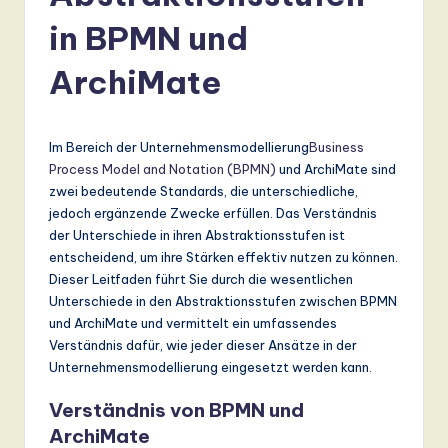
r
in BPMN und
m
a
ArchiMate
n
-
Im Bereich der Unternehmensmodellierung
Business
L
Process Model and Notation (BPMN)
und ArchiMate sind
zwei bedeutende Standards, die unterschiedliche,
a
jedoch ergänzende Zwecke erfüllen. Das Verständnis
t
der Unterschiede in ihren Abstraktionsstufen ist
entscheidend, um ihre Stärken effektiv nutzen zu können.
e
Dieser Leitfaden führt Sie durch die wesentlichen
s
Unterschiede in den Abstraktionsstufen zwischen BPMN
und ArchiMate und vermittelt ein umfassendes
t
Verständnis dafür, wie jeder dieser Ansätze in der
T
Unternehmensmodellierung eingesetzt werden kann.
r
Verständnis von BPMN und
e
ArchiMate