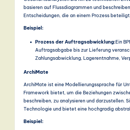
basieren auf Flussdiagrammen und beschreiben de
s
Entscheidungen, die an einem Prozess beteiligt 
t
Beispiel:
T
Prozess der Auftragsabwicklung:
Ein BP
r
Auftragsabgabe bis zur Lieferung veransch
e
Zahlungsabwicklung, Lagerentnahme, Ver
n
ArchiMate
d
ArchiMate ist eine Modellierungssprache für U
Framework bietet, um die Beziehungen zwisch
s
beschreiben, zu analysieren und darzustellen.
in
Technologie und bietet eine hochgradig abstra
A
Beispiel: