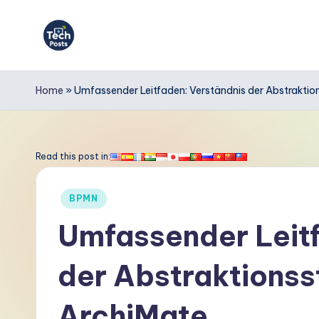
Skip
to
T
content
e
Home
»
Umfassender Leitfaden: Verständnis der Abstraktio
c
h
Read this post in:
P
Posted
BPMN
o
in
Umfassender Leitf
s
der Abstraktionss
t
s
ArchiMate