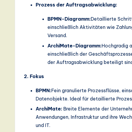
d
Prozess der Auftragsabwicklung:
D
BPMN-Diagramm:
Detaillierte Schri
einschließlich Aktivitäten wie Zahl
i
Versand.
g
ArchiMate-Diagramm:
Hochgradig a
it
einschließlich der Geschäftsprozess
der Auftragsabwicklung beteiligt sin
a
2. Fokus
l
BPMN:
Fein granulierte Prozessflüsse, ein
In
Datenobjekte. Ideal für detaillierte Pro
n
ArchiMate:
Breite Elemente der Unterneh
o
Anwendungen, Infrastruktur und ihre Wech
und IT.
v