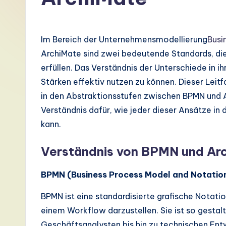
G
e
Im Bereich der Unternehmensmodellierung
Busi
r
ArchiMate sind zwei bedeutende Standards, di
erfüllen. Das Verständnis der Unterschiede in i
m
Stärken effektiv nutzen zu können. Dieser Leit
a
in den Abstraktionsstufen zwischen BPMN und 
Verständnis dafür, wie jeder dieser Ansätze i
n
kann.
-
Verständnis von BPMN und Ar
L
BPMN (Business Process Model and Notatio
a
BPMN ist eine standardisierte grafische Notati
t
einem Workflow darzustellen. Sie ist so gestalt
e
Geschäftsanalysten bis hin zu technischen Ent