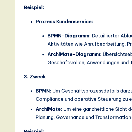
Beispiel:
a
ti
Prozess Kundenservice:
o
BPMN-Diagramm:
Detaillierter Abl
Aktivitäten wie Anrufbearbeitung, 
n
ArchiMate-Diagramm:
Übersichtseb
Geschäftsrollen, Anwendungen und T
3. Zweck
BPMN:
Um Geschäftsprozessdetails darzus
Compliance und operative Steuerung zu e
ArchiMate:
Um eine ganzheitliche Sicht d
Planung, Governance und Transformation b
Beispiel: