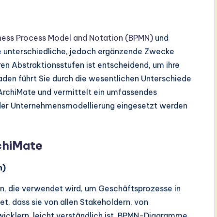
ness Process Model and Notation (BPMN)
und
e unterschiedliche, jedoch ergänzende Zwecke
hren Abstraktionsstufen ist entscheidend, um ihre
faden führt Sie durch die wesentlichen Unterschiede
ArchiMate und vermittelt ein umfassendes
n der Unternehmensmodellierung eingesetzt werden
chiMate
n)
on, die verwendet wird, um Geschäftsprozesse in
et, dass sie von allen Stakeholdern, von
wicklern, leicht verständlich ist. BPMN-Diagramme