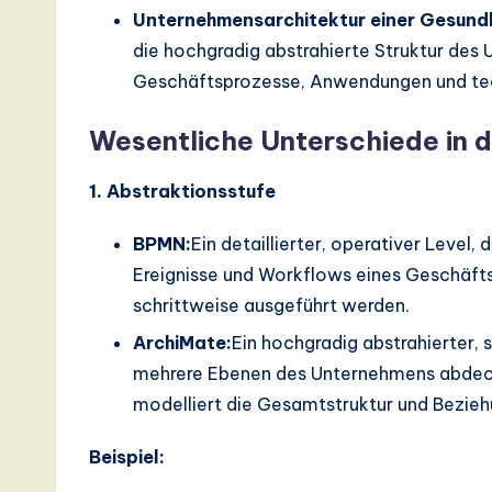
I,
Unternehmensarchitektur einer Gesundh
S
die hochgradig abstrahierte Struktur des 
Geschäftsprozesse, Anwendungen und techn
o
Wesentliche Unterschiede in 
ft
w
1. Abstraktionsstufe
a
BPMN:
Ein detaillierter, operativer Level, 
Ereignisse und Workflows eines Geschäfts
r
schrittweise ausgeführt werden.
e
ArchiMate:
Ein hochgradig abstrahierter, 
,
mehrere Ebenen des Unternehmens abdeck
modelliert die Gesamtstruktur und Bezie
a
Beispiel:
n