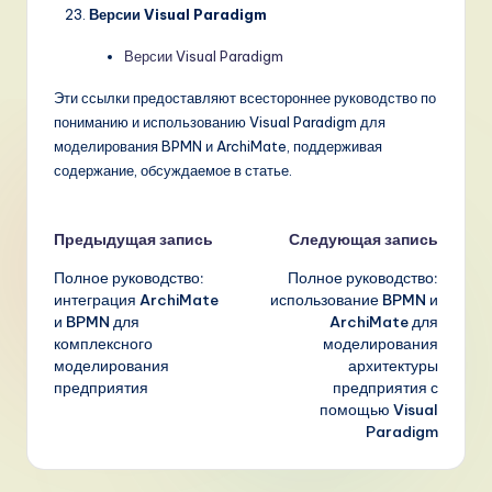
Версии Visual Paradigm
Версии Visual Paradigm
Эти ссылки предоставляют всестороннее руководство по
пониманию и использованию Visual Paradigm для
моделирования BPMN и ArchiMate, поддерживая
содержание, обсуждаемое в статье.
Навигация
Предыдущая запись
Следующая запись
Полное руководство:
Полное руководство:
записи
интеграция ArchiMate
использование BPMN и
и BPMN для
ArchiMate для
комплексного
моделирования
моделирования
архитектуры
предприятия
предприятия с
помощью Visual
Paradigm