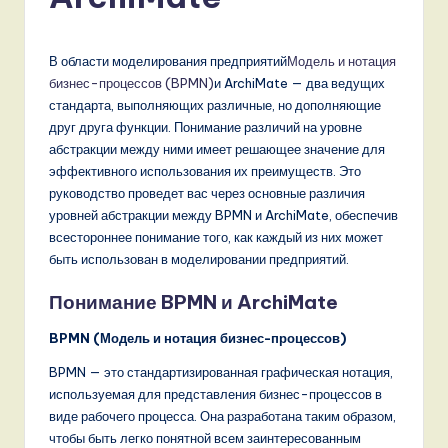
s
si
a
В области моделирования предприятий
Модель и нотация
бизнес-процессов (BPMN)
и ArchiMate — два ведущих
n
стандарта, выполняющих различные, но дополняющие
-
друг друга функции. Понимание различий на уровне
абстракции между ними имеет решающее значение для
L
эффективного использования их преимуществ. Это
a
руководство проведет вас через основные различия
уровней абстракции между BPMN и ArchiMate, обеспечив
t
всестороннее понимание того, как каждый из них может
e
быть использован в моделировании предприятий.
s
Понимание BPMN и ArchiMate
t
BPMN (Модель и нотация бизнес-процессов)
T
BPMN — это стандартизированная графическая нотация,
r
используемая для представления бизнес-процессов в
виде рабочего процесса. Она разработана таким образом,
e
чтобы быть легко понятной всем заинтересованным