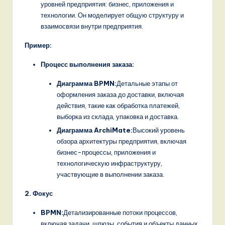
o
уровней предприятия: бизнес, приложения и
технологии. Он моделирует общую структуру и
v
взаимосвязи внутри предприятия.
a
Пример:
ti
Процесс выполнения заказа:
o
Диаграмма BPMN:
Детальные этапы от
n
оформления заказа до доставки, включая
действия, такие как обработка платежей,
выборка из склада, упаковка и доставка.
Диаграмма ArchiMate:
Высокий уровень
обзора архитектуры предприятия, включая
бизнес-процессы, приложения и
технологическую инфраструктуру,
участвующие в выполнении заказа.
2. Фокус
BPMN:
Детализированные потоки процессов,
включая задачи, шлюзы, события и объекты данных.