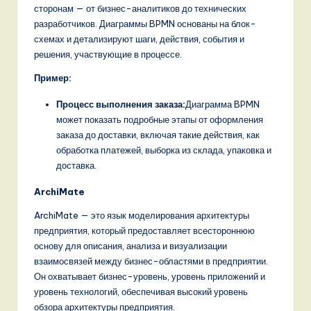
n
сторонам — от бизнес-аналитиков до технических
разработчиков. Диаграммы BPMN основаны на блок-
d
схемах и детализируют шаги, действия, события и
s
решения, участвующие в процессе.
in
Пример:
A
Процесс выполнения заказа:
Диаграмма BPMN
может показать подробные этапы от оформления
I,
заказа до доставки, включая такие действия, как
S
обработка платежей, выборка из склада, упаковка и
доставка.
o
f
ArchiMate
t
ArchiMate — это язык моделирования архитектуры
предприятия, который предоставляет всестороннюю
w
основу для описания, анализа и визуализации
a
взаимосвязей между бизнес-областями в предприятии.
Он охватывает бизнес-уровень, уровень приложений и
r
уровень технологий, обеспечивая высокий уровень
e
обзора архитектуры предприятия.