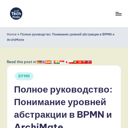
Перейти
к
T
содержимому
e
Home
»
Полное руководство: Понимание уровней абстракции в BPMN и
ArchiMate
c
h
P
Read this post in:
o
Опубликовано
BPMN
s
в
Полное руководство:
t
s
Понимание уровней
R
абстракции в BPMN и
u
ArchiMate