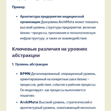
,
Пример:
a
Архитектура предприятия медицинской
организации:
Диаграмма ArchiMate может показать
n
высокий уровень структуры предприятия, включая
d
бизнес-процессы, приложения и технологическую
инфраструктуру, а также их взаимодействие.
D
i
Ключевые различия на уровнях
абстракции
g
it
1. Уровень абстракции
a
BPMN:
Детализированный, операционный уровень,
l
ориентированный на конкретные шаги бизнес-
процессов, действия, события и рабочие процессы.
I
Он моделирует, как процессы выполняются
n
пошагово.
ArchiMate:
Высокий уровень, стратегический и
n
архитектурный уровень, охватывающий несколько