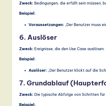
Zweck:
Bedingungen, die erfüllt sein müssen, 
d
Beispiel:
D
i
Voraussetzungen:
„Der Benutzer muss ein
g
6. Auslöser
it
Zweck:
Ereignisse, die den Use Case auslösen.
a
Beispiel:
l
Auslöser:
„Der Benutzer klickt auf die Scha
In
7. Grundablauf (Haupterf
n
o
Zweck:
Die typische Abfolge von Schritten für 
v
Beispiel: