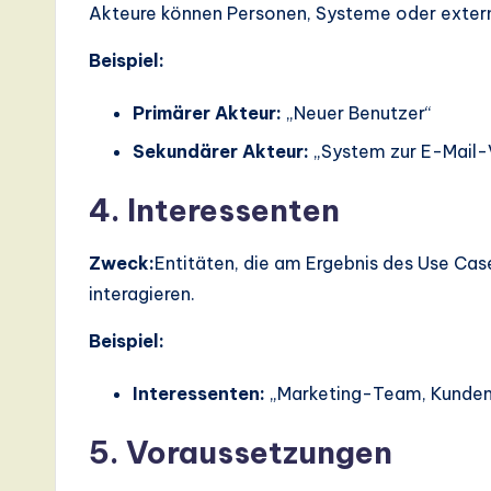
I,
Akteure können Personen, Systeme oder extern
S
Beispiel:
o
Primärer Akteur:
„Neuer Benutzer“
ft
Sekundärer Akteur:
„System zur E-Mail-V
w
4. Interessenten
a
Zweck:
Entitäten, die am Ergebnis des Use Case
r
interagieren.
e
Beispiel:
,
Interessenten:
„Marketing-Team, Kunden
a
5. Voraussetzungen
n