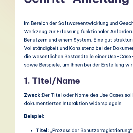
G
e
Im Bereich der Softwareentwicklung und Gesch
r
Werkzeug zur Erfassung funktionaler Anforderu
Benutzern und einem System. Eine gut struktur
m
Vollständigkeit und Konsistenz bei der Dokument
a
die wesentlichen Bestandteile einer Use-Case-V
sowie Beispiele, um Ihnen bei der Erstellung w
n
1. Titel/Name
-
L
Zweck:
Der Titel oder Name des Use Cases soll
dokumentierten Interaktion widerspiegeln.
a
Beispiel:
t
e
Titel:
„Prozess der Benutzerregistrierung“