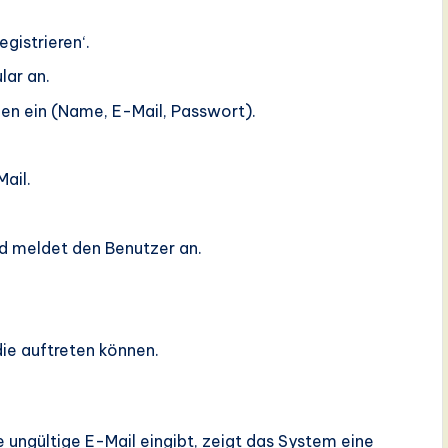
egistrieren‘.
lar an.
nen ein (Name, E-Mail, Passwort).
ail.
nd meldet den Benutzer an.
ie auftreten können.
e ungültige E-Mail eingibt, zeigt das System eine