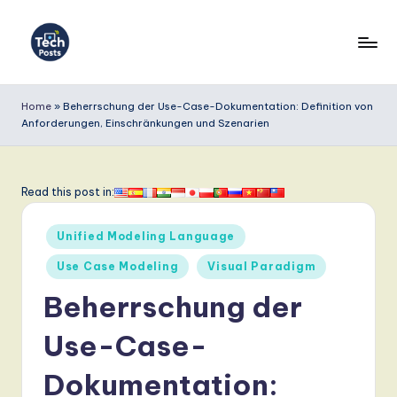
Skip
to
T
content
e
Home
»
Beherrschung der Use-Case-Dokumentation: Definition von
Anforderungen, Einschränkungen und Szenarien
c
h
P
Read this post in:
o
Posted
Unified Modeling Language
s
in
Use Case Modeling
Visual Paradigm
t
Beherrschung der
s
G
Use-Case-
e
Dokumentation: