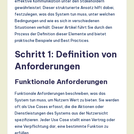
effektive Kommunikation unter den Stakeholdern
a
gewährleistet. Dieser strukturierte Ansatz hilft dabei,
festzulegen, was das System tun muss, unter welchen
n
Bedingungen und wie es sich in verschiedenen
d
Situationen verhält. Dieser Artikel führt Sie durch den
Prozess der Definition dieser Elemente und bietet
D
praktische Beispiele und Best Practices.
ig
Schritt 1: Definition von
it
Anforderungen
a
l
Funktionale Anforderungen
In
Funktionale Anforderungen beschreiben, was das
n
System tun muss, um Nutzern Wert zu bieten. Sie werden
o
oft als Use Cases erfasst, die die Aktionen oder
Dienstleistungen des Systems aus der Nutzersicht
v
spezifizieren. Jeder Use Case stellt einen Vertrag oder
a
eine Verpflichtung dar, eine bestimmte Funktion zu
erfüllen.