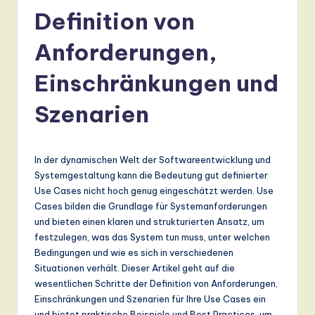
r
Definition von
m
a
Anforderungen,
n
Einschränkungen und
-
Szenarien
L
a
t
In der dynamischen Welt der Softwareentwicklung und
Systemgestaltung kann die Bedeutung gut definierter
e
Use Cases nicht hoch genug eingeschätzt werden. Use
s
Cases bilden die Grundlage für Systemanforderungen
und bieten einen klaren und strukturierten Ansatz, um
t
festzulegen, was das System tun muss, unter welchen
T
Bedingungen und wie es sich in verschiedenen
Situationen verhält. Dieser Artikel geht auf die
r
wesentlichen Schritte der Definition von Anforderungen,
e
Einschränkungen und Szenarien für Ihre Use Cases ein
und bietet praktische Beispiele und Best Practices, um