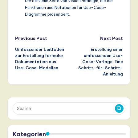
Die offizielle Seite von Visual Paradigm, die die
Funktionen und Notationen für Use-Case-
Diagramme präsentiert.
Post
Previous Post
Next Post
Umfassender Leitfaden
Erstellung einer
navigation
zur Erstellung formaler
umfassenden Use-
Dokumentation aus
Case-Vorlage: Eine
Use-Case-Modellen
Schritt-für-Schritt-
Anleitung
Kategorien