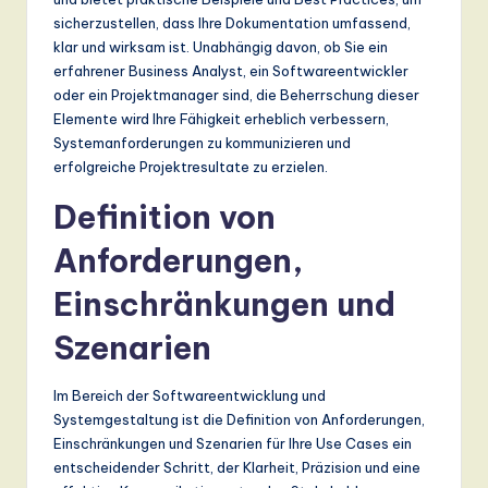
n
sicherzustellen, dass Ihre Dokumentation umfassend,
d
klar und wirksam ist. Unabhängig davon, ob Sie ein
erfahrener Business Analyst, ein Softwareentwickler
s
oder ein Projektmanager sind, die Beherrschung dieser
in
Elemente wird Ihre Fähigkeit erheblich verbessern,
Systemanforderungen zu kommunizieren und
A
erfolgreiche Projektresultate zu erzielen.
I,
Definition von
S
Anforderungen,
o
Einschränkungen und
ft
w
Szenarien
a
Im Bereich der Softwareentwicklung und
r
Systemgestaltung ist die Definition von Anforderungen,
e
Einschränkungen und Szenarien für Ihre Use Cases ein
entscheidender Schritt, der Klarheit, Präzision und eine
,