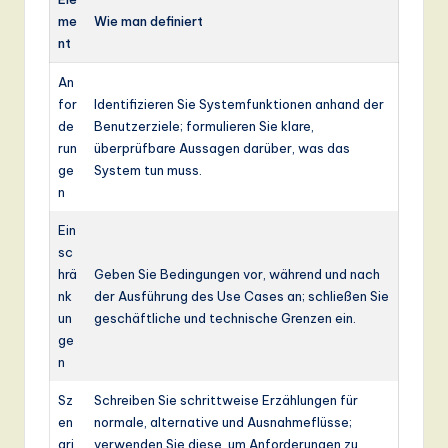
me
Wie man definiert
nt
An
for
Identifizieren Sie Systemfunktionen anhand der
de
Benutzerziele; formulieren Sie klare,
run
überprüfbare Aussagen darüber, was das
ge
System tun muss.
n
Ein
sc
hrä
Geben Sie Bedingungen vor, während und nach
nk
der Ausführung des Use Cases an; schließen Sie
un
geschäftliche und technische Grenzen ein.
ge
n
Sz
Schreiben Sie schrittweise Erzählungen für
en
normale, alternative und Ausnahmeflüsse;
ari
verwenden Sie diese, um Anforderungen zu