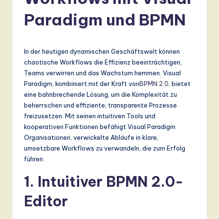
r
m
Paradigm und BPMN
a
n
In der heutigen dynamischen Geschäftswelt können
-
chaotische Workflows die Effizienz beeinträchtigen,
Teams verwirren und das Wachstum hemmen. Visual
L
Paradigm, kombiniert mit der Kraft von
BPMN 2.0
, bietet
a
eine bahnbrechende Lösung, um die Komplexität zu
beherrschen und effiziente, transparente Prozesse
t
freizusetzen. Mit seinen intuitiven Tools und
e
kooperativen Funktionen befähigt Visual Paradigm
Organisationen, verwickelte Abläufe in klare,
s
umsetzbare Workflows zu verwandeln, die zum Erfolg
t
führen.
T
1. Intuitiver BPMN 2.0-
r
Editor
e