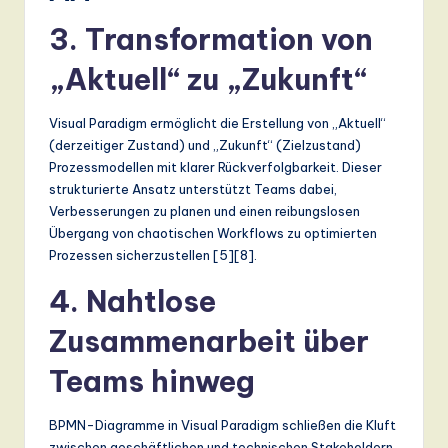
a
3. Transformation von
n
„Aktuell“ zu „Zukunft“
d
D
Visual Paradigm ermöglicht die Erstellung von „Aktuell“
(derzeitiger Zustand) und „Zukunft“ (Zielzustand)
ig
Prozessmodellen mit klarer Rückverfolgbarkeit. Dieser
it
strukturierte Ansatz unterstützt Teams dabei,
Verbesserungen zu planen und einen reibungslosen
a
Übergang von chaotischen Workflows zu optimierten
l
Prozessen sicherzustellen [5][8].
In
4. Nahtlose
n
Zusammenarbeit über
o
Teams hinweg
v
a
BPMN-Diagramme in Visual Paradigm schließen die Kluft
zwischen geschäftlichen und technischen Stakeholdern,