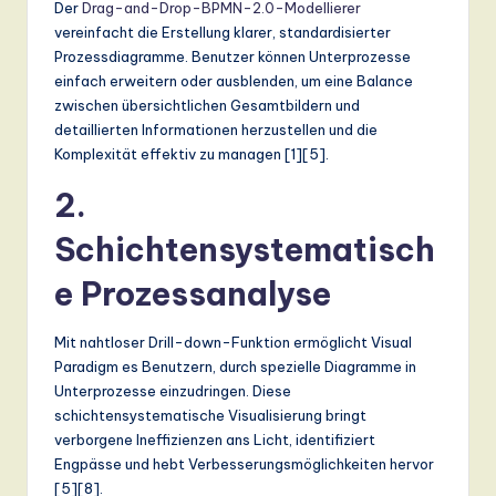
Der
Drag-and-Drop-BPMN-2.0-Modellierer
n
vereinfacht die Erstellung klarer, standardisierter
d
Prozessdiagramme. Benutzer können Unterprozesse
einfach erweitern oder ausblenden, um eine Balance
s
zwischen übersichtlichen Gesamtbildern und
in
detaillierten Informationen herzustellen und die
Komplexität effektiv zu managen [1][5].
A
I,
2.
S
Schichtensystematisch
o
e Prozessanalyse
ft
w
Mit nahtloser Drill-down-Funktion ermöglicht Visual
Paradigm es Benutzern, durch spezielle Diagramme in
a
Unterprozesse einzudringen. Diese
r
schichtensystematische Visualisierung bringt
verborgene Ineffizienzen ans Licht, identifiziert
e
Engpässe und hebt Verbesserungsmöglichkeiten hervor
,
[5][8].