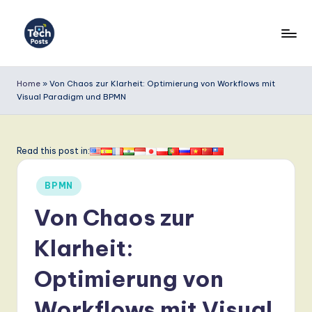
Skip
to
T
content
e
Home
»
Von Chaos zur Klarheit: Optimierung von Workflows mit
Visual Paradigm und BPMN
c
h
P
Read this post in:
o
Posted
BPMN
s
in
Von Chaos zur
t
s
Klarheit:
G
Optimierung von
e
Workflows mit Visual