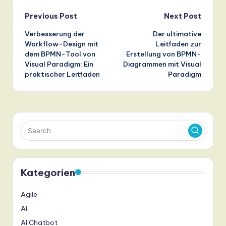
Post
Previous Post
Next Post
Verbesserung der
Der ultimative
navigation
Workflow-Design mit
Leitfaden zur
dem BPMN-Tool von
Erstellung von BPMN-
Visual Paradigm: Ein
Diagrammen mit Visual
praktischer Leitfaden
Paradigm
Kategorien
Agile
AI
AI Chatbot