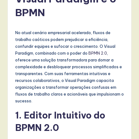
r
t
BPMN
u
g
No atual cenário empresarial acelerado, fluxos de
u
trabalho caóticos podem prejudicar a eficiência,
confundir equipes e sufocar o crescimento. O Visual
e
Paradigm, combinado com o poder do
BPMN 2.0
,
s
oferece uma solução transformadora para domar a
complexidade e desbloquear processos simplificados e
e
transparentes. Com suas ferramentas intuitivas e
-
recursos colaborativos, o Visual Paradigm capacita
organizações a transformar operações confusas em
L
fluxos de trabalho claros e acionáveis que impulsionam o
a
sucesso.
t
1. Editor Intuitivo do
e
BPMN 2.0
s