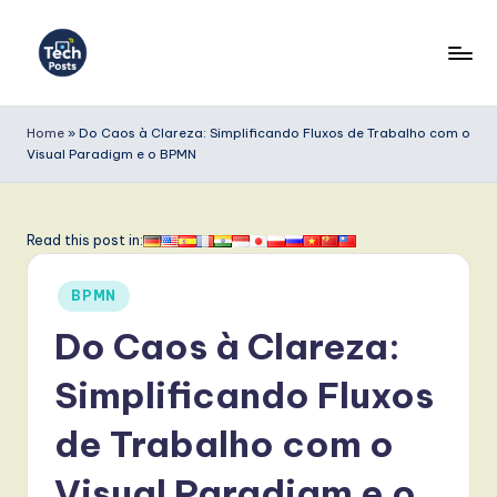
Skip
to
T
content
e
Home
»
Do Caos à Clareza: Simplificando Fluxos de Trabalho com o
Visual Paradigm e o BPMN
c
h
P
Read this post in:
o
Posted
BPMN
s
in
Do Caos à Clareza:
t
s
Simplificando Fluxos
P
de Trabalho com o
o
Visual Paradigm e o