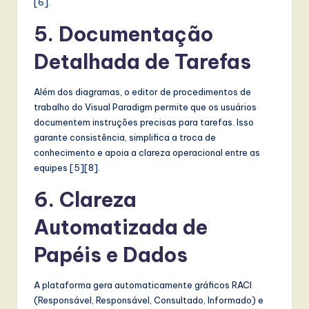
[6].
l
I
5. Documentação
n
Detalhada de Tarefas
n
Além dos diagramas, o editor de procedimentos de
o
trabalho do Visual Paradigm permite que os usuários
v
documentem instruções precisas para tarefas. Isso
garante consistência, simplifica a troca de
a
conhecimento e apoia a clareza operacional entre as
ti
equipes [5][8].
o
6. Clareza
n
Automatizada de
Papéis e Dados
A plataforma gera automaticamente gráficos RACI
(Responsável, Responsável, Consultado, Informado) e