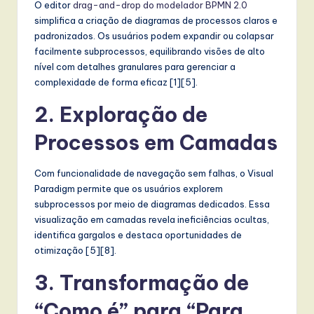
O editor
drag-and-drop do modelador BPMN 2.0
t
simplifica a criação de diagramas de processos claros e
T
padronizados. Os usuários podem expandir ou colapsar
facilmente subprocessos, equilibrando visões de alto
r
nível com detalhes granulares para gerenciar a
e
complexidade de forma eficaz [1][5].
n
2. Exploração de
d
Processos em Camadas
s
in
Com funcionalidade de navegação sem falhas, o Visual
Paradigm permite que os usuários explorem
A
subprocessos por meio de diagramas dedicados. Essa
I,
visualização em camadas revela ineficiências ocultas,
identifica gargalos e destaca oportunidades de
S
otimização [5][8].
o
3. Transformação de
f
“Como é” para “Para
t