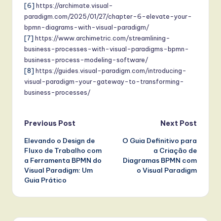
[6]
https://archimate.visual-
paradigm.com/2025/01/27/chapter-6-elevate-your-
bpmn-diagrams-with-visual-paradigm/
[7]
https://www.archimetric.com/streamlining-
business-processes-with-visual-paradigms-bpmn-
business-process-modeling-software/
[8]
https://guides.visual-paradigm.com/introducing-
visual-paradigm-your-gateway-to-transforming-
business-processes/
Post
Previous Post
Next Post
Elevando o Design de
O Guia Definitivo para
navigation
Fluxo de Trabalho com
a Criação de
a Ferramenta BPMN do
Diagramas BPMN com
Visual Paradigm: Um
o Visual Paradigm
Guia Prático