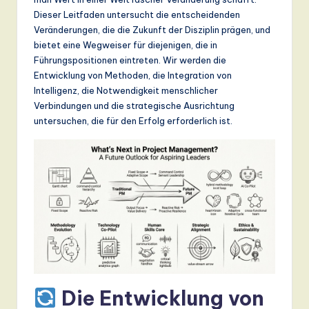
n
Dieser Leitfaden untersucht die entscheidenden
d
Veränderungen, die die Zukunft der Disziplin prägen, und
bietet eine Wegweiser für diejenigen, die in
s
Führungspositionen eintreten. Wir werden die
in
Entwicklung von Methoden, die Integration von
Intelligenz, die Notwendigkeit menschlicher
A
Verbindungen und die strategische Ausrichtung
I,
untersuchen, die für den Erfolg erforderlich ist.
S
o
ft
w
a
r
e
Die Entwicklung von
,