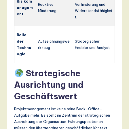
Risikom
Reaktive
Verhinderung und
anagem
Minderung
Widerstandsfähigkei
ent
t
Rolle
der
Aufzeichnungswe
Strategischer
Technol
rkzeug
Enabler und Analyst
ogie
Strategische
Ausrichtung und
Geschäftswert
Projektmanagement ist keine reine Back-Office-
Aufgabe mehr. Es steht im Zentrum der strategischen
Ausrichtung der Organisation. Führungspositionen
müssen den übergeordneten geschäftlichen Kontext