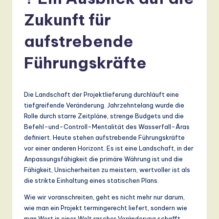
r
m
Zukunft für
a
aufstrebende
n
Führungskräfte
-
L
a
Die Landschaft der Projektlieferung durchläuft eine
tiefgreifende Veränderung. Jahrzehntelang wurde die
t
Rolle durch starre Zeitpläne, strenge Budgets und die
e
Befehl-und-Controll-Mentalität des Wasserfall-Äras
definiert. Heute stehen aufstrebende Führungskräfte
s
vor einer anderen Horizont. Es ist eine Landschaft, in der
t
Anpassungsfähigkeit die primäre Währung ist und die
Fähigkeit, Unsicherheiten zu meistern, wertvoller ist als
T
die strikte Einhaltung eines statischen Plans.
r
Wie wir voranschreiten, geht es nicht mehr nur darum,
e
wie man ein Projekt termingerecht liefert, sondern wie
man Wert in einer Welt rascher Veränderung schafft.