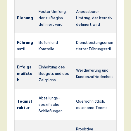
Fester Umfang,
Anpassbarer
Planung
der zu Beginn
Umfang, der iterativ
definiert wird
definiert wird
Führung
Befehl und
Dienstleistungsorien
sstil
Kontrolle
tierter Führungsstil
Erfolgs
Einhaltung des
Wertlieferung und
maßsta
Budgets und des
Kundenzufriedenheit
b
Zeitplans
Abteilungs-
Teamst
Querschnittlich,
spezifische
ruktur
autonome Teams
Schließungen
Proaktive