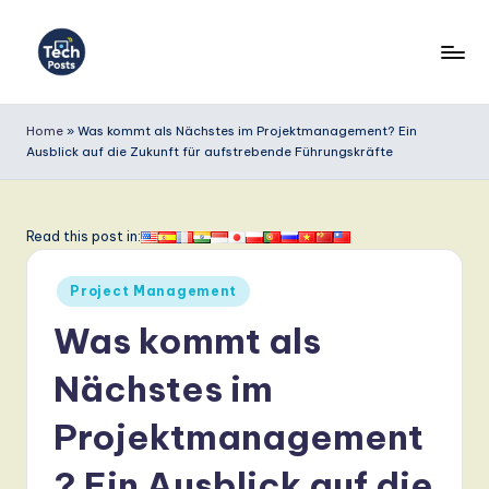
Skip
to
T
content
e
Home
»
Was kommt als Nächstes im Projektmanagement? Ein
Ausblick auf die Zukunft für aufstrebende Führungskräfte
c
h
P
Read this post in:
o
Posted
Project Management
s
in
Was kommt als
t
s
Nächstes im
G
Projektmanagement
e
? Ein Ausblick auf die