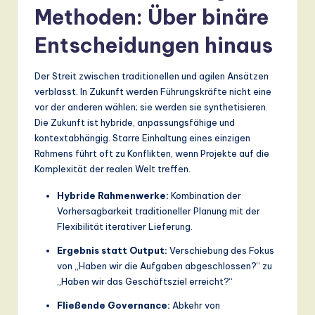
Methoden: Über binäre
a
Entscheidungen hinaus
n
d
Der Streit zwischen traditionellen und agilen Ansätzen
D
verblasst. In Zukunft werden Führungskräfte nicht eine
vor der anderen wählen; sie werden sie synthetisieren.
ig
Die Zukunft ist hybride, anpassungsfähige und
it
kontextabhängig. Starre Einhaltung eines einzigen
Rahmens führt oft zu Konflikten, wenn Projekte auf die
a
Komplexität der realen Welt treffen.
l
Hybride Rahmenwerke:
Kombination der
In
Vorhersagbarkeit traditioneller Planung mit der
n
Flexibilität iterativer Lieferung.
o
Ergebnis statt Output:
Verschiebung des Fokus
von „Haben wir die Aufgaben abgeschlossen?“ zu
v
„Haben wir das Geschäftsziel erreicht?“
a
Fließende Governance:
Abkehr von