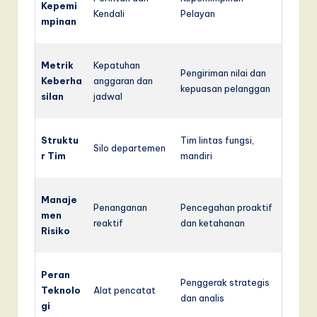
Kepemi
Kendali
Pelayan
mpinan
Metrik
Kepatuhan
Pengiriman nilai dan
Keberha
anggaran dan
kepuasan pelanggan
silan
jadwal
Struktu
Tim lintas fungsi,
Silo departemen
r Tim
mandiri
Manaje
Penanganan
Pencegahan proaktif
men
reaktif
dan ketahanan
Risiko
Peran
Penggerak strategis
Teknolo
Alat pencatat
dan analis
gi