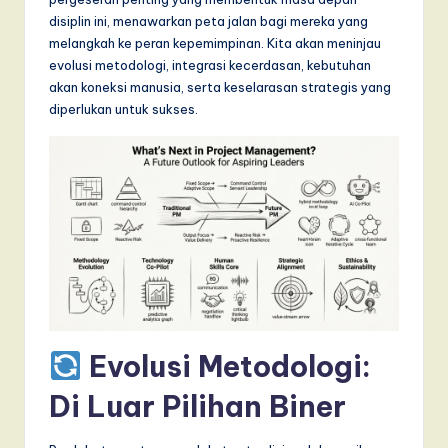
T
disiplin ini, menawarkan peta jalan bagi mereka yang
r
melangkah ke peran kepemimpinan. Kita akan meninjau
evolusi metodologi, integrasi kecerdasan, kebutuhan
e
akan koneksi manusia, serta keselarasan strategis yang
n
diperlukan untuk sukses.
d
s
in
A
I,
S
o
Evolusi Metodologi:
f
Di Luar Pilihan Biner
t
w