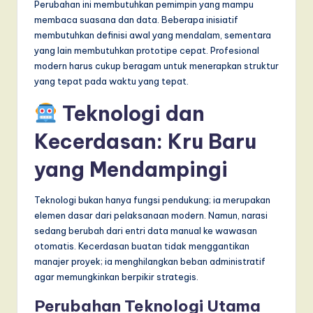
I
Perubahan ini membutuhkan pemimpin yang mampu
membaca suasana dan data. Beberapa inisiatif
n
membutuhkan definisi awal yang mendalam, sementara
n
yang lain membutuhkan prototipe cepat. Profesional
modern harus cukup beragam untuk menerapkan struktur
o
yang tepat pada waktu yang tepat.
v
Teknologi dan
a
Kecerdasan: Kru Baru
ti
yang Mendampingi
o
n
Teknologi bukan hanya fungsi pendukung; ia merupakan
elemen dasar dari pelaksanaan modern. Namun, narasi
sedang berubah dari entri data manual ke wawasan
otomatis. Kecerdasan buatan tidak menggantikan
manajer proyek; ia menghilangkan beban administratif
agar memungkinkan berpikir strategis.
Perubahan Teknologi Utama