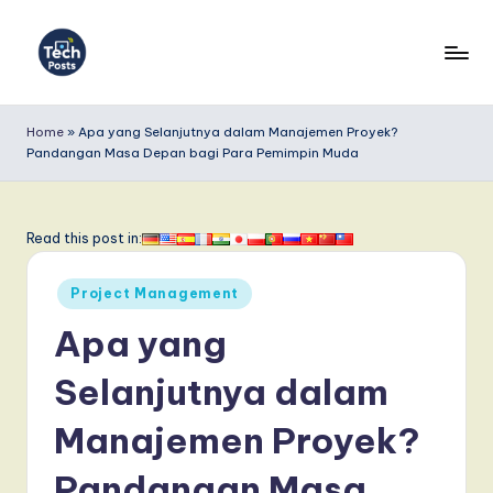
Skip
to
T
content
e
Home
»
Apa yang Selanjutnya dalam Manajemen Proyek?
Pandangan Masa Depan bagi Para Pemimpin Muda
c
h
P
Read this post in:
o
Posted
Project Management
s
in
Apa yang
t
s
Selanjutnya dalam
I
Manajemen Proyek?
n
Pandangan Masa