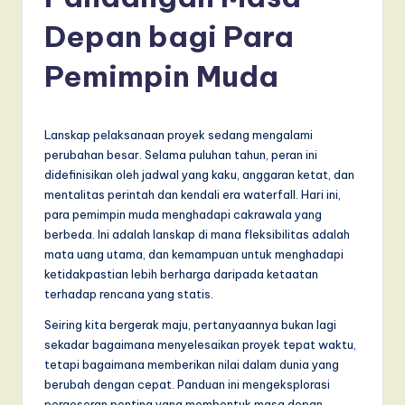
d
o
Depan bagi Para
n
Pemimpin Muda
e
si
Lanskap pelaksanaan proyek sedang mengalami
a
perubahan besar. Selama puluhan tahun, peran ini
n
didefinisikan oleh jadwal yang kaku, anggaran ketat, dan
mentalitas perintah dan kendali era waterfall. Hari ini,
-
para pemimpin muda menghadapi cakrawala yang
L
berbeda. Ini adalah lanskap di mana fleksibilitas adalah
mata uang utama, dan kemampuan untuk menghadapi
a
ketidakpastian lebih berharga daripada ketaatan
t
terhadap rencana yang statis.
e
Seiring kita bergerak maju, pertanyaannya bukan lagi
sekadar bagaimana menyelesaikan proyek tepat waktu,
s
tetapi bagaimana memberikan nilai dalam dunia yang
t
berubah dengan cepat. Panduan ini mengeksplorasi
pergeseran penting yang membentuk masa depan