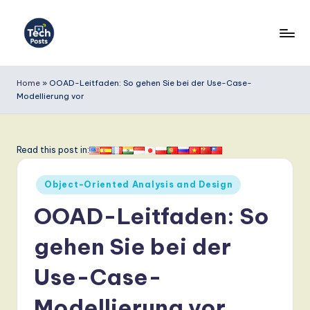
Skip
to
T
content
e
Home
»
OOAD-Leitfaden: So gehen Sie bei der Use-Case-
Modellierung vor
c
h
P
Read this post in:
o
Posted
Object-Oriented Analysis and Design
s
in
OOAD-Leitfaden: So
t
s
gehen Sie bei der
G
Use-Case-
e
Modellierung vor