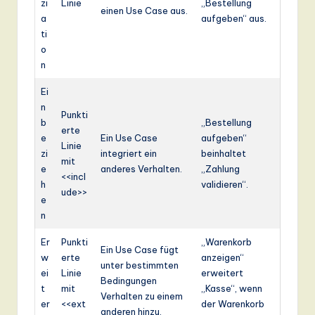
zi
Linie
„Bestellung
einen Use Case aus.
a
aufgeben“ aus.
ti
o
n
Ei
n
Punkti
b
„Bestellung
erte
e
Ein Use Case
aufgeben“
Linie
zi
integriert ein
beinhaltet
mit
e
anderes Verhalten.
„Zahlung
<<incl
h
validieren“.
ude>>
e
n
Er
Punkti
„Warenkorb
Ein Use Case fügt
w
erte
anzeigen“
unter bestimmten
ei
Linie
erweitert
Bedingungen
t
mit
„Kasse“, wenn
Verhalten zu einem
er
<<ext
der Warenkorb
anderen hinzu.