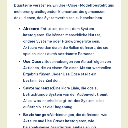
Bausteine verstehen. Ein Use-Case-Modell besteht aus
a
mehreren grundlegenden Elementen, die gemeinsam
n
dazu dienen, das Systemverhalten zu beschreiben.
d
Akteure:
Entitäten, die mit dem System
D
interagieren. Sie können menschliche Nutzer,
andere Systeme oder Hardwaregeräte sein.
ig
Akteure werden durch die Rollen definiert, die sie
it
spielen, nicht durch bestimmte Personen.
Use Cases:
Beschreibungen von Ablauffolgen von
a
Aktionen, die zu einem für einen Akteur wertvollen
l
Ergebnis führen. Jeder Use Case stellt ein
bestimmtes Ziel dar.
In
Systemgrenze:
Eine klare Linie, die das zu
n
betrachtende System von der Außenwelt trennt.
o
Alles, was innerhalb liegt, ist das System; alles
außerhalb ist die Umgebung.
v
Beziehungen:
Verbindungen, die definieren, wie
a
Akteure und Use Cases interagieren, wie
beispielsweise Assoziation, Einbeziehung,