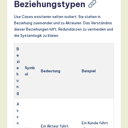
Beziehungstypen
Use Cases existieren selten isoliert. Sie stehen in
Beziehung zueinander und zu Akteuren. Das Verständnis
dieser Beziehungen hilft, Redundanzen zu vermeiden und
die Systemlogik zu klären.
B
e
zi
e
Symb
Bedeutung
Beispiel
h
ol
u
n
g
A
s
s
o
Ein Kunde führt
Ein Akteur führt