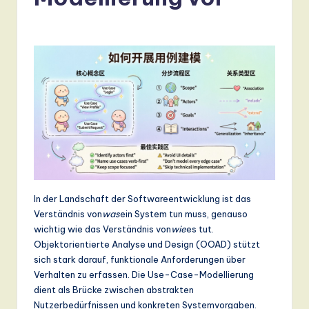
r
m
a
n
-
L
a
t
e
In der Landschaft der Softwareentwicklung ist das
s
Verständnis von
was
ein System tun muss, genauso
t
wichtig wie das Verständnis von
wie
es tut.
Objektorientierte Analyse und Design (OOAD) stützt
T
sich stark darauf, funktionale Anforderungen über
r
Verhalten zu erfassen. Die Use-Case-Modellierung
dient als Brücke zwischen abstrakten
e
Nutzerbedürfnissen und konkreten Systemvorgaben.