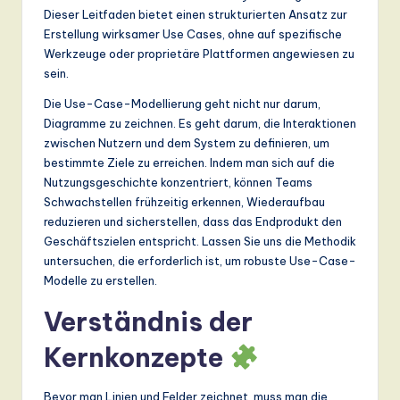
n
Dieser Leitfaden bietet einen strukturierten Ansatz zur
Erstellung wirksamer Use Cases, ohne auf spezifische
d
Werkzeuge oder proprietäre Plattformen angewiesen zu
s
sein.
in
Die Use-Case-Modellierung geht nicht nur darum,
Diagramme zu zeichnen. Es geht darum, die Interaktionen
A
zwischen Nutzern und dem System zu definieren, um
I,
bestimmte Ziele zu erreichen. Indem man sich auf die
Nutzungsgeschichte konzentriert, können Teams
S
Schwachstellen frühzeitig erkennen, Wiederaufbau
o
reduzieren und sicherstellen, dass das Endprodukt den
Geschäftszielen entspricht. Lassen Sie uns die Methodik
ft
untersuchen, die erforderlich ist, um robuste Use-Case-
w
Modelle zu erstellen.
a
Verständnis der
r
Kernkonzepte
e
,
Bevor man Linien und Felder zeichnet, muss man die