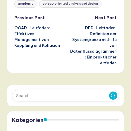
Tags:
academic
object-oriented analysis and design
Post
Previous Post
Next Post
OOAD-Leitfaden:
DFD-Leitfaden:
navigation
Effektives
Definition der
Management von
Systemgrenze mithilfe
Kopplung und Kohäsion
von
Datenflussdiagrammen
: Ein praktischer
Leitfaden
Kategorien