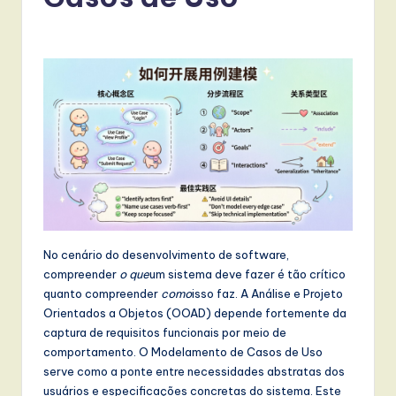
r
t
u
g
u
e
s
e
-
No cenário do desenvolvimento de software,
L
compreender
o que
um sistema deve fazer é tão crítico
a
quanto compreender
como
isso faz. A Análise e Projeto
Orientados a Objetos (OOAD) depende fortemente da
t
captura de requisitos funcionais por meio de
e
comportamento. O Modelamento de Casos de Uso
serve como a ponte entre necessidades abstratas dos
s
usuários e especificações concretas do sistema. Este