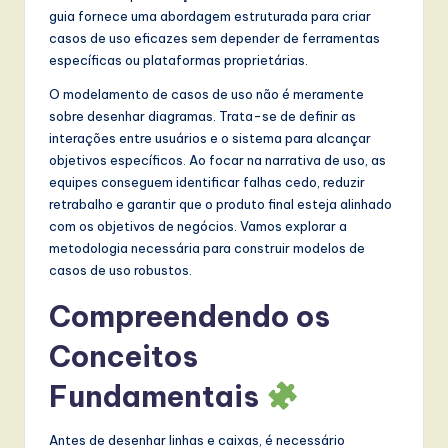
t
guia fornece uma abordagem estruturada para criar
casos de uso eficazes sem depender de ferramentas
T
específicas ou plataformas proprietárias.
r
O modelamento de casos de uso não é meramente
e
sobre desenhar diagramas. Trata-se de definir as
interações entre usuários e o sistema para alcançar
n
objetivos específicos. Ao focar na narrativa de uso, as
d
equipes conseguem identificar falhas cedo, reduzir
retrabalho e garantir que o produto final esteja alinhado
s
com os objetivos de negócios. Vamos explorar a
in
metodologia necessária para construir modelos de
casos de uso robustos.
A
I,
Compreendendo os
S
Conceitos
o
Fundamentais
f
t
Antes de desenhar linhas e caixas, é necessário