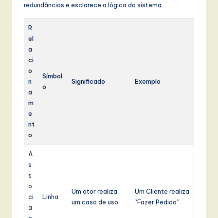
redundâncias e esclarece a lógica do sistema.
R
el
a
ci
o
Símbol
n
Significado
Exemplo
o
a
m
e
nt
o
A
s
s
o
Um ator realiza
Um Cliente realiza
ci
Linha
um caso de uso.
“Fazer Pedido”.
a