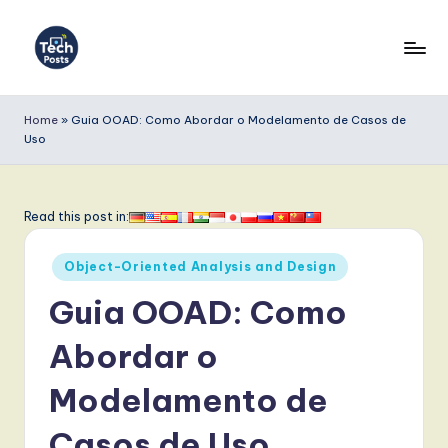
Skip
to
T
content
e
Home
»
Guia OOAD: Como Abordar o Modelamento de Casos de
Uso
c
h
P
Read this post in:
o
Posted
Object-Oriented Analysis and Design
s
in
Guia OOAD: Como
t
s
Abordar o
P
Modelamento de
o
Casos de Uso