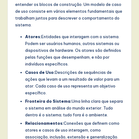
entender os blocos de construção. Um modelo de caso
w
de uso consiste em vários elementos fundamentais que
a
trabalham juntos para descrever o comportamento do
sistema.
r
Atores:
Entidades que interagem com o sistema.
e
Podem ser usuários humanos, outros sistemas ou
,
dispositivos de hardware. Os atores são definidos
pelas funções que desempenham, e não por
a
indivíduos específicos.
n
Casos de Uso:
Descrições de sequências de
d
ações que levam a um resultado de valor para um
ator. Cada caso de uso representa um objetivo
D
específico.
i
Fronteira do Sistema:
Uma linha clara que separa
o sistema em análise do mundo exterior. Tudo
g
dentro é o sistema; tudo fora é o ambiente.
it
Relacionamentos:
Conexões que definem como
a
atores e casos de uso interagem, como
associação, inclusão, extensão e generalização.