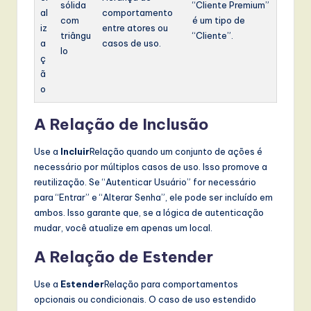
sólida
“Cliente Premium”
al
comportamento
com
é um tipo de
iz
entre atores ou
triângu
“Cliente”.
a
casos de uso.
lo
ç
ã
o
A Relação de Inclusão
Use a
Incluir
Relação quando um conjunto de ações é
necessário por múltiplos casos de uso. Isso promove a
reutilização. Se “Autenticar Usuário” for necessário
para “Entrar” e “Alterar Senha”, ele pode ser incluído em
ambos. Isso garante que, se a lógica de autenticação
mudar, você atualize em apenas um local.
A Relação de Estender
Use a
Estender
Relação para comportamentos
opcionais ou condicionais. O caso de uso estendido