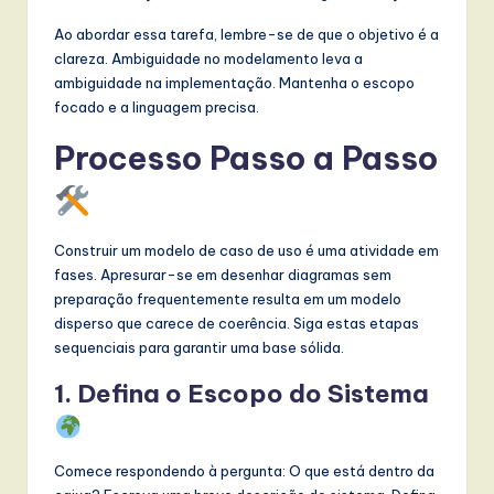
l
Ao abordar essa tarefa, lembre-se de que o objetivo é a
I
clareza. Ambiguidade no modelamento leva a
n
ambiguidade na implementação. Mantenha o escopo
focado e a linguagem precisa.
n
Processo Passo a Passo
o
v
a
Construir um modelo de caso de uso é uma atividade em
ti
fases. Apresurar-se em desenhar diagramas sem
o
preparação frequentemente resulta em um modelo
disperso que carece de coerência. Siga estas etapas
n
sequenciais para garantir uma base sólida.
1. Defina o Escopo do Sistema
Comece respondendo à pergunta: O que está dentro da