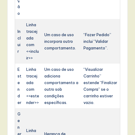
ç
ã
o
Linha
In
tracej
Um caso de uso
“Fazer Pedido”
cl
ada
incorpora outro
inclui “Validar
ui
com
comportamento.
Pagamento”.
r
<<inclu
ir>>
E
Linha
Um caso de uso
“Visualizar
st
tracej
adiciona
Carrinho”
e
ada
comportamento a
estende “Finalizar
n
com
outro sob
Compra” se o
d
<<este
condições
carrinho estiver
er
nder>>
específicas.
vazio.
G
e
n
Linha
er
Herança de