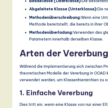
Basisklasse (Oberklasse):
Die bestehend
d
Abgeleitete Klasse (Unterklasse):
Die n
D
Methodenüberschreibung:
Wenn eine Unt
i
Methode bereitstellt, die bereits in ihrer Ob
Methodenüberladung:
Verwenden des gl
g
Parametern innerhalb derselben Klasse.
it
Arten der Vererbun
a
l
Während die Implementierung sich zwischen Pr
theoretischen Modelle der Vererbung in OOAD ko
In
verwendet werden, um Klassenhierarchien zu or
n
1. Einfache Vererbung
o
Dies tritt ein, wenn eine Klasse von nur einer El
v