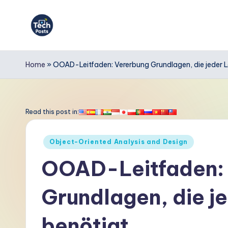
Skip
to
T
content
e
Home
»
OOAD-Leitfaden: Vererbung Grundlagen, die jeder 
c
h
Read this post in:
P
Posted
Object-Oriented Analysis and Design
o
in
OOAD-Leitfaden:
s
Grundlagen, die j
t
s
benötigt