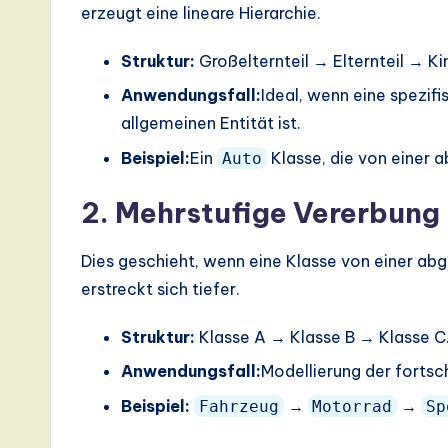
erzeugt eine lineare Hierarchie.
a
Struktur:
Großelternteil → Elternteil → Ki
ti
Anwendungsfall:
Ideal, wenn eine spezifi
o
allgemeinen Entität ist.
n
Beispiel:
Ein
Klasse, die von einer a
Auto
2. Mehrstufige Vererbung
Dies geschieht, wenn eine Klasse von einer abge
erstreckt sich tiefer.
Struktur:
Klasse A → Klasse B → Klasse C
Anwendungsfall:
Modellierung der fortsc
Beispiel:
→
→
Fahrzeug
Motorrad
Sp