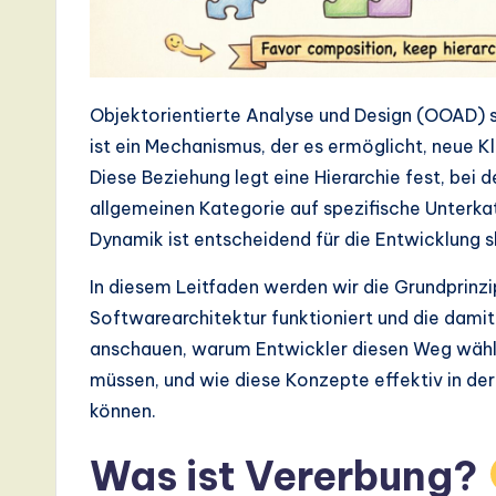
s
t
Objektorientierte Analyse und Design (OOAD) s
T
ist ein Mechanismus, der es ermöglicht, neue K
r
Diese Beziehung legt eine Hierarchie fest, bei 
allgemeinen Kategorie auf spezifische Unterka
e
Dynamik ist entscheidend für die Entwicklung 
n
In diesem Leitfaden werden wir die Grundprinzi
d
Softwarearchitektur funktioniert und die dam
anschauen, warum Entwickler diesen Weg wähle
s
müssen, und wie diese Konzepte effektiv in d
in
können.
A
Was ist Vererbung?