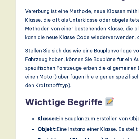
I,
Vererbung ist eine Methode, neue Klassen mithil
S
Klasse, die oft als Unterklasse oder abgeleitet
o
Methoden von einer bestehenden Klasse, die al
kann die neue Klasse Code wiederverwenden, o
ft
Stellen Sie sich das wie eine Bauplanvorlage vo
w
Fahrzeug haben, können Sie Baupläne für ein Au
a
spezifischen Fahrzeuge erben die allgemeinen 
einen Motor) aber fügen ihre eigenen spezifisc
r
den Kraftstofftyp).
e
Wichtige Begriffe
,
a
Klasse:
Ein Bauplan zum Erstellen von Obje
Objekt:
Eine Instanz einer Klasse. Es stell
n