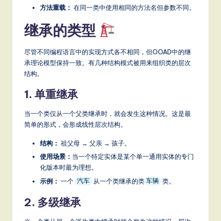
方法重载：
在同一类中使用相同的方法名但参数不同。
S
继承的类型
o
ft
尽管不同编程语言中的实现方式各不相同，但OOAD中的继
w
承理论模型保持一致。有几种结构模式被用来组织类的层次
结构。
a
1. 单重继承
r
e
当一个类仅从一个父类继承时，就会发生这种情况。这是最
简单的形式，会形成线性层次结构。
,
a
结构：
祖父母 → 父亲 → 孩子。
使用场景：
当一个特定实体是某个单一通用实体的专门
n
化版本时最为理想。
d
示例：
一个
从一个类继承的类
类。
汽车
车辆
D
2. 多级继承
ig