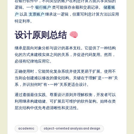
在银行软件中，不同类型的账户在利息计算方面共享类似的
逻辑。一个
类可能保存余额和交易记录。
银行账户
储蓄账
以及
继承这一逻辑，但重写利息计算方法以应用
户
支票账户
特定利率。
设计原则总结
继承是面向对象分析与设计的基本支柱。它提供了一种结构
化的方式来建模实体之间的关系，并促进代码复用。然而，
必须有纪律地应用它。
正确使用时，它能简化复杂系统并使其更易于扩展。使用不
当则会创建难以修改的僵化结构。关键在于理解“是-一种”关
系，并识别何时“有-一种”关系更适合设计。
通过遵循最佳实践、尊重设计原则并理解权衡，开发者可以
利用继承构建稳健、可扩展且可维护的软件架构。始终在类
层次结构中优先考虑清晰性和灵活性。
Tags:
academic
object-oriented analysis and design