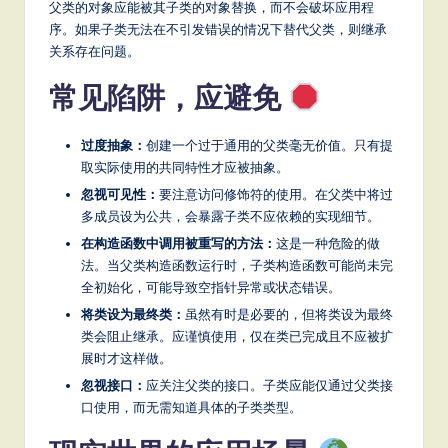
父类的对象应能被其子类的对象替换，而不会破坏应用程
序。如果子类无法在不引发错误的情况下替代父类，则继承
关系存在问题。
常见陷阱，应避免
过度抽象：
创建一个过于通用的父类毫无价值。只有提
取实际使用的共同特性才应被抽象。
忽视可见性：
要注意访问修饰符的使用。在父类中将过
多成员设为公共，会暴露子类不应依赖的实现细节。
在构造函数中调用被重写的方法：
这是一种危险的做
法。当父类构造函数运行时，子类构造函数可能尚未完
全初始化，可能导致空指针异常或状态错误。
将类设为最终类：
虽然有时是必要的，但将类设为最终
类会阻止继承。应谨慎使用，仅在类已完成且不应被扩
展时才这样做。
忽视接口：
应关注父类的接口。子类应能仅通过父类接
口使用，而无需知道具体的子类类型。