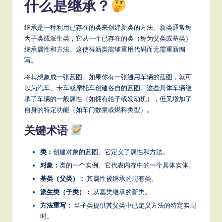
什么是继承？
a
t
继承是一种利用已存在的类来创建新类的方法。新类通常称
e
为子类或派生类，它从一个已存在的类（称为父类或基类）
继承属性和方法。这使得新类能够重用代码而无需重新编
s
写。
t
将其想象成一张蓝图。如果你有一张通用车辆的蓝图，就可
T
以为汽车、卡车或摩托车创建各自的蓝图。这些具体车辆继
承了车辆的一般属性（如拥有轮子或发动机），但又增加了
r
自身的特定功能（如车门数量或燃料类型）。
e
关键术语
n
d
类：
创建对象的蓝图。它定义了属性和方法。
对象：
类的一个实例。它代表内存中的一个具体实体。
s
基类（父类）：
其属性被继承的现有类。
in
派生类（子类）：
从基类继承的新类。
A
方法重写：
当子类提供其父类中已定义方法的特定实现
时。
I,