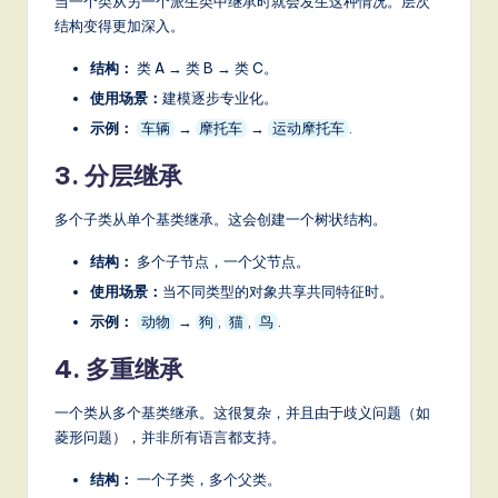
当一个类从另一个派生类中继承时就会发生这种情况。层次
it
结构变得更加深入。
a
结构：
类 A → 类 B → 类 C。
l
使用场景：
建模逐步专业化。
In
示例：
→
→
.
车辆
摩托车
运动摩托车
n
3. 分层继承
o
多个子类从单个基类继承。这会创建一个树状结构。
v
a
结构：
多个子节点，一个父节点。
使用场景：
当不同类型的对象共享共同特征时。
ti
示例：
→
,
,
.
动物
狗
猫
鸟
o
4. 多重继承
n
一个类从多个基类继承。这很复杂，并且由于歧义问题（如
菱形问题），并非所有语言都支持。
结构：
一个子类，多个父类。