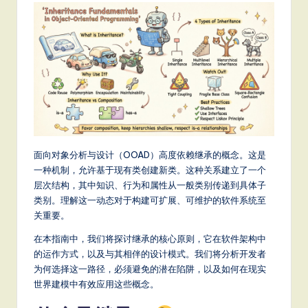
m
p
li
fi
e
d
C
面向对象分析与设计（OOAD）高度依赖继承的概念。这是
hi
一种机制，允许基于现有类创建新类。这种关系建立了一个
n
层次结构，其中知识、行为和属性从一般类别传递到具体子
类别。理解这一动态对于构建可扩展、可维护的软件系统至
e
关重要。
s
在本指南中，我们将探讨继承的核心原则，它在软件架构中
e
的运作方式，以及与其相伴的设计模式。我们将分析开发者
-
为何选择这一路径，必须避免的潜在陷阱，以及如何在现实
世界建模中有效应用这些概念。
L