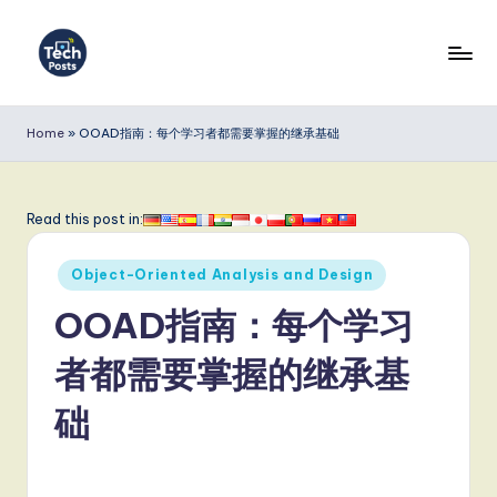
Skip
to
T
content
e
Home
»
OOAD指南：每个学习者都需要掌握的继承基础
c
h
Read this post in:
P
Posted
o
Object-Oriented Analysis and Design
in
s
OOAD指南：每个学习
t
者都需要掌握的继承基
s
础
S
i