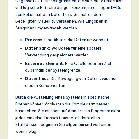
Gegensatz zu Flussdiagrammen, die sich auf Steuerfluss
a
und logische Entscheidungen konzentrieren, legen DFDs
den Fokus auf den Datenfluss. Sie helfen den
n
Beteiligten, visuell zu verstehen, wie Eingaben in
d
Ausgaben umgewandelt werden.
D
Prozess:
Eine Aktion, die Daten umwandelt.
ig
Datenbank:
Wo Daten für eine spätere
Verwendung gespeichert werden.
it
Externes Element:
Eine Quelle oder ein Ziel
a
außerhalb der Systemgrenze.
l
Datenfluss:
Die Bewegung von Daten zwischen
diesen Komponenten.
In
Durch die Aufteilung eines Systems in spezifische
n
Ebenen können Analysten die Komplexität besser
o
handhaben. Sie müssen auf dem ersten Diagramm nicht
jedes einzelne Transaktionsdetail darstellen.
v
Stattdessen beginnen Sie allgemein und verfeinern,
a
wenn nötig.