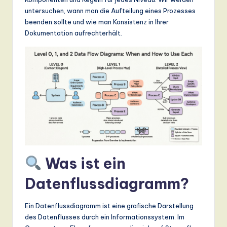
n
untersuchen, wann man die Aufteilung eines Prozesses
d
beenden sollte und wie man Konsistenz in Ihrer
Dokumentation aufrechterhält.
s
in
A
I,
S
o
ft
w
Was ist ein
a
Datenflussdiagramm?
r
e
Ein Datenflussdiagramm ist eine grafische Darstellung
des Datenflusses durch ein Informationssystem. Im
,