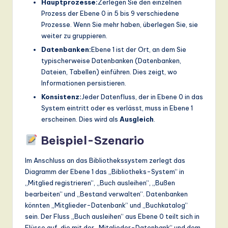
Hauptprozesse:
Zerlegen Sie den einzelnen
Prozess der Ebene 0 in 5 bis 9 verschiedene
Prozesse. Wenn Sie mehr haben, überlegen Sie, sie
weiter zu gruppieren.
Datenbanken:
Ebene 1 ist der Ort, an dem Sie
typischerweise Datenbanken (Datenbanken,
Dateien, Tabellen) einführen. Dies zeigt, wo
Informationen persistieren.
Konsistenz:
Jeder Datenfluss, der in Ebene 0 in das
System eintritt oder es verlässt, muss in Ebene 1
erscheinen. Dies wird als
Ausgleich
.
Beispiel-Szenario
Im Anschluss an das Bibliothekssystem zerlegt das
Diagramm der Ebene 1 das „Bibliotheks-System“ in
„Mitglied registrieren“, „Buch ausleihen“, „Bußen
bearbeiten“ und „Bestand verwalten“. Datenbanken
könnten „Mitglieder-Datenbank“ und „Buchkatalog“
sein. Der Fluss „Buch ausleihen“ aus Ebene 0 teilt sich in
Flüsse auf, die mit der „Mitglieder-Datenbank“ und dem