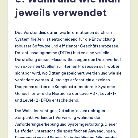
r
m
jeweils verwendet
a
n
Das Verständnis dafür, wie Informationen durch ein
-
System fließen, ist entscheidend für die Entwicklung
robuster Software und effizienter Geschäftsprozesse.
L
Datenflussdiagramme (DFDs) bieten eine visuelle
a
Darstellung dieses Flusses. Sie zeigen den Datenverlauf
von externen Quellen zu internen Prozessen auf, wobei
t
sichtbar wird, wo Daten gespeichert werden und wie sie
e
verändert werden. Allerdings erfasst ein einzelnes
Diagramm selten die Komplexität moderner Systeme.
s
Genau hier wird die Hierarchie der Level-0-, Level-1-
t
und Level-2-DFDs entscheidend.
T
Die Wahl der richtigen Detailtiefe zum richtigen
Zeitpunkt verhindert Verwirrung während der
r
Anforderungserhebung und Systemgestaltung. Dieser
e
Leitfaden untersucht die spezifischen Anwendungen,
Komponenten und Regeln für jedes Niveau. Wir werden