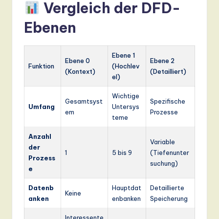
Vergleich der DFD-
Ebenen
Ebene 1
Ebene 0
Ebene 2
Funktion
(Hochlev
(Kontext)
(Detailliert)
el)
Wichtige
Gesamtsyst
Spezifische
Umfang
Untersys
em
Prozesse
teme
Anzahl
Variable
der
1
5 bis 9
(Tiefenunter
Prozess
suchung)
e
Datenb
Hauptdat
Detaillierte
Keine
anken
enbanken
Speicherung
Interessente