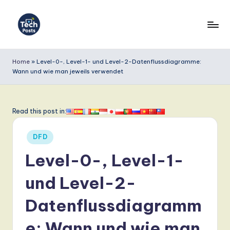
Skip
to
T
content
e
Home
»
Level-0-, Level-1- und Level-2-Datenflussdiagramme:
Wann und wie man jeweils verwendet
c
h
P
Read this post in:
o
Posted
DFD
s
in
Level-0-, Level-1-
t
s
und Level-2-
G
Datenflussdiagramm
e
e: Wann und wie man