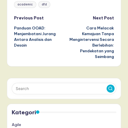
Tags:
academic
dfd
Post
Previous Post
Next Post
Panduan OOAD:
Cara Melacak
navigation
Menjembatani Jurang
Kemajuan Tanpa
Antara Analisis dan
Mengintervensi Secara
Desain
Berlebihan:
Pendekatan yang
Seimbang
Kategori
Agile