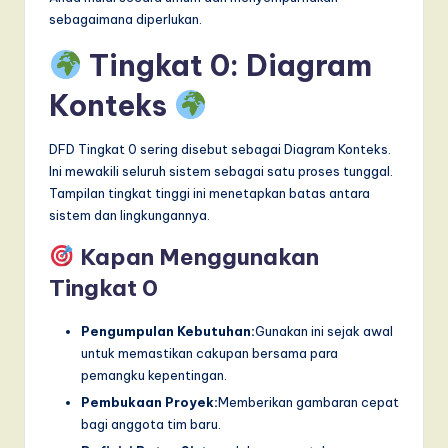
I
sebagaimana diperlukan.
n
Tingkat 0: Diagram
n
Konteks
o
v
DFD Tingkat 0 sering disebut sebagai Diagram Konteks.
a
Ini mewakili seluruh sistem sebagai satu proses tunggal.
Tampilan tingkat tinggi ini menetapkan batas antara
ti
sistem dan lingkungannya.
o
Kapan Menggunakan
n
Tingkat 0
Pengumpulan Kebutuhan:
Gunakan ini sejak awal
untuk memastikan cakupan bersama para
pemangku kepentingan.
Pembukaan Proyek:
Memberikan gambaran cepat
bagi anggota tim baru.