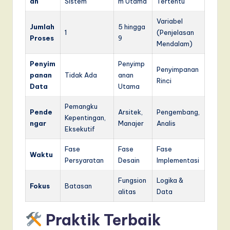
an
Sistem
m Utama
Tertentu
Variabel
Jumlah
5 hingga
1
(Penjelasan
Proses
9
Mendalam)
Penyim
Penyimp
Penyimpanan
panan
Tidak Ada
anan
Rinci
Data
Utama
Pemangku
Pende
Arsitek,
Pengembang,
Kepentingan,
ngar
Manajer
Analis
Eksekutif
Fase
Fase
Fase
Waktu
Persyaratan
Desain
Implementasi
Fungsion
Logika &
Fokus
Batasan
alitas
Data
Praktik Terbaik