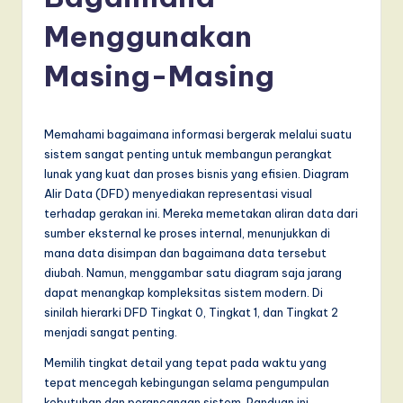
d
o
Menggunakan
n
Masing-Masing
e
si
Memahami bagaimana informasi bergerak melalui suatu
a
sistem sangat penting untuk membangun perangkat
n
lunak yang kuat dan proses bisnis yang efisien. Diagram
Alir Data (DFD) menyediakan representasi visual
-
terhadap gerakan ini. Mereka memetakan aliran data dari
L
sumber eksternal ke proses internal, menunjukkan di
mana data disimpan dan bagaimana data tersebut
a
diubah. Namun, menggambar satu diagram saja jarang
t
dapat menangkap kompleksitas sistem modern. Di
sinilah hierarki DFD Tingkat 0, Tingkat 1, dan Tingkat 2
e
menjadi sangat penting.
s
Memilih tingkat detail yang tepat pada waktu yang
t
tepat mencegah kebingungan selama pengumpulan
kebutuhan dan perancangan sistem. Panduan ini