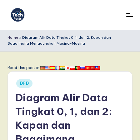
Skip
to
T
content
e
Home
»
Diagram Alir Data Tingkat 0, 1, dan 2: Kapan dan
Bagaimana Menggunakan Masing-Masing
c
h
P
Read this post in:
o
Posted
DFD
s
in
Diagram Alir Data
t
s
Tingkat 0, 1, dan 2:
I
Kapan dan
n
Bagaimana