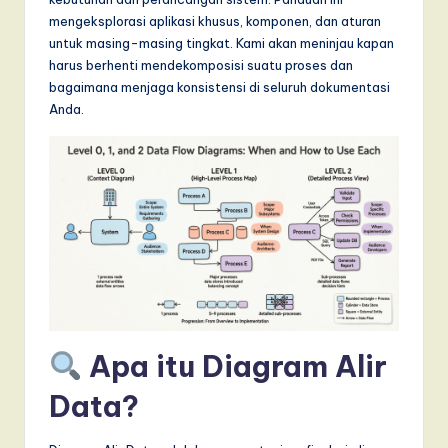
T
mengeksplorasi aplikasi khusus, komponen, dan aturan
r
untuk masing-masing tingkat. Kami akan meninjau kapan
harus berhenti mendekomposisi suatu proses dan
e
bagaimana menjaga konsistensi di seluruh dokumentasi
n
Anda.
d
s
in
A
I,
S
o
Apa itu Diagram Alir
f
Data?
t
w