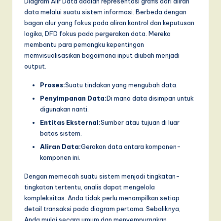
Diagram Alir Data adalah representasi grafis dari aliran
a
data melalui suatu sistem informasi. Berbeda dengan
bagan alur yang fokus pada aliran kontrol dan keputusan
r
logika, DFD fokus pada pergerakan data. Mereka
e
membantu para pemangku kepentingan
memvisualisasikan bagaimana input diubah menjadi
,
output.
a
Proses:
Suatu tindakan yang mengubah data.
n
Penyimpanan Data:
Di mana data disimpan untuk
d
digunakan nanti.
Entitas Eksternal:
Sumber atau tujuan di luar
D
batas sistem.
i
Aliran Data:
Gerakan data antara komponen-
g
komponen ini.
it
Dengan memecah suatu sistem menjadi tingkatan-
tingkatan tertentu, analis dapat mengelola
a
kompleksitas. Anda tidak perlu menampilkan setiap
l
detail transaksi pada diagram pertama. Sebaliknya,
Anda mulai secara umum dan menyempurnakan