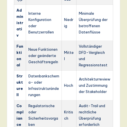
Ad
Interne
Minimale
min
Konfiguration
Niedr
Überprüfung der
istr
oder
ig
betroffenen
ati
Benutzerrollen
Datenflüsse
v
Fun
Vollständiger
Neue Funktionen
kti
Mitte
DFD-Vergleich
oder geänderte
on
l
und
Geschäftsregeln
al
Regressionstest
Str
Datenbankschem
Architekturreview
ukt
a- oder
Hoch
und Zustimmung
ure
Infrastrukturände
der Stakeholder
ll
rungen
Co
Regulatorische
Audit-Trail und
mpl
oder
Kritis
rechtliche
ian
Sicherheitsvorga
ch
Überprüfung
ce
ben
erforderlich