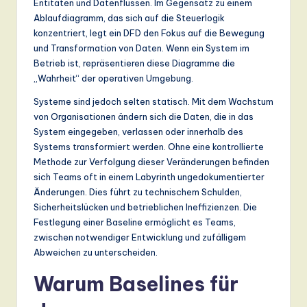
Entitäten und Datenflüssen. Im Gegensatz zu einem
a
Ablaufdiagramm, das sich auf die Steuerlogik
konzentriert, legt ein DFD den Fokus auf die Bewegung
n
und Transformation von Daten. Wenn ein System im
d
Betrieb ist, repräsentieren diese Diagramme die
„Wahrheit“ der operativen Umgebung.
D
Systeme sind jedoch selten statisch. Mit dem Wachstum
ig
von Organisationen ändern sich die Daten, die in das
it
System eingegeben, verlassen oder innerhalb des
Systems transformiert werden. Ohne eine kontrollierte
a
Methode zur Verfolgung dieser Veränderungen befinden
l
sich Teams oft in einem Labyrinth ungedokumentierter
Änderungen. Dies führt zu technischem Schulden,
In
Sicherheitslücken und betrieblichen Ineffizienzen. Die
n
Festlegung einer Baseline ermöglicht es Teams,
zwischen notwendiger Entwicklung und zufälligem
o
Abweichen zu unterscheiden.
v
Warum Baselines für
a