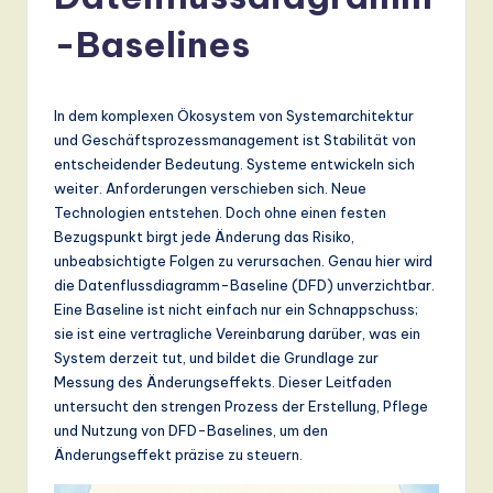
r
m
-Baselines
a
n
In dem komplexen Ökosystem von Systemarchitektur
-
und Geschäftsprozessmanagement ist Stabilität von
entscheidender Bedeutung. Systeme entwickeln sich
L
weiter. Anforderungen verschieben sich. Neue
a
Technologien entstehen. Doch ohne einen festen
Bezugspunkt birgt jede Änderung das Risiko,
t
unbeabsichtigte Folgen zu verursachen. Genau hier wird
e
die Datenflussdiagramm-Baseline (DFD) unverzichtbar.
Eine Baseline ist nicht einfach nur ein Schnappschuss;
s
sie ist eine vertragliche Vereinbarung darüber, was ein
t
System derzeit tut, und bildet die Grundlage zur
Messung des Änderungseffekts. Dieser Leitfaden
T
untersucht den strengen Prozess der Erstellung, Pflege
r
und Nutzung von DFD-Baselines, um den
Änderungseffekt präzise zu steuern.
e