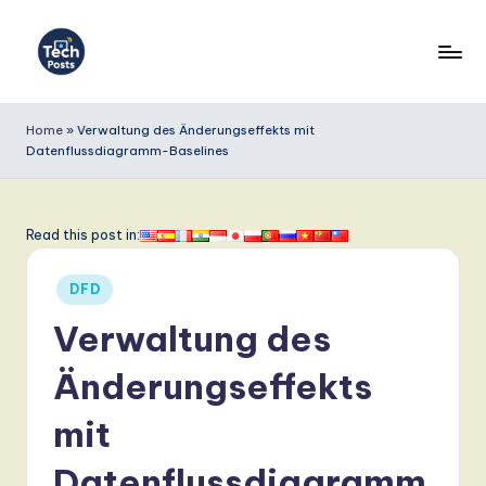
Skip
to
T
content
e
Home
»
Verwaltung des Änderungseffekts mit
Datenflussdiagramm-Baselines
c
h
P
Read this post in:
o
Posted
DFD
s
in
Verwaltung des
t
s
Änderungseffekts
G
mit
e
Datenflussdiagramm