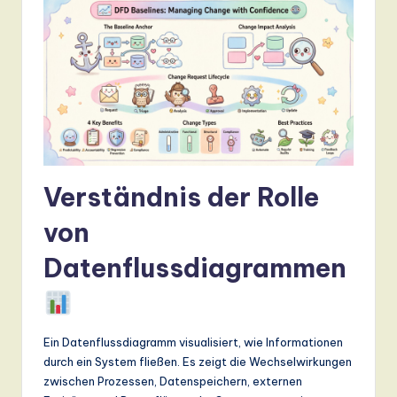
n
d
s
in
A
I,
S
Verständnis der Rolle
o
von
ft
Datenflussdiagrammen
w
a
r
Ein Datenflussdiagramm visualisiert, wie Informationen
e
durch ein System fließen. Es zeigt die Wechselwirkungen
zwischen Prozessen, Datenspeichern, externen
,