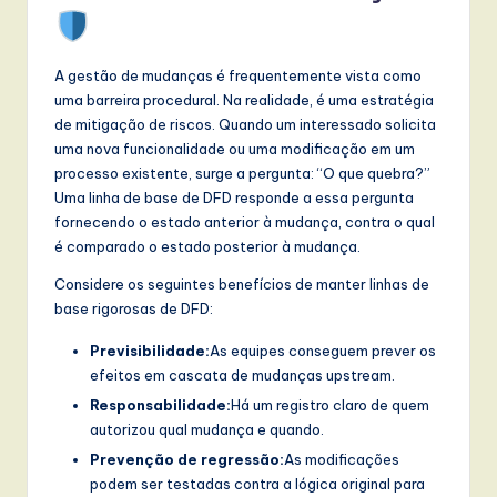
l
I
A gestão de mudanças é frequentemente vista como
n
uma barreira procedural. Na realidade, é uma estratégia
n
de mitigação de riscos. Quando um interessado solicita
uma nova funcionalidade ou uma modificação em um
o
processo existente, surge a pergunta: “O que quebra?”
v
Uma linha de base de DFD responde a essa pergunta
fornecendo o estado anterior à mudança, contra o qual
a
é comparado o estado posterior à mudança.
ti
Considere os seguintes benefícios de manter linhas de
o
base rigorosas de DFD:
n
Previsibilidade:
As equipes conseguem prever os
efeitos em cascata de mudanças upstream.
Responsabilidade:
Há um registro claro de quem
autorizou qual mudança e quando.
Prevenção de regressão:
As modificações
podem ser testadas contra a lógica original para