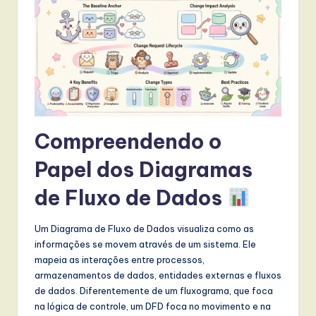
t
T
r
e
n
d
Compreendendo o
s
Papel dos Diagramas
in
de Fluxo de Dados
A
I,
Um Diagrama de Fluxo de Dados visualiza como as
S
informações se movem através de um sistema. Ele
mapeia as interações entre processos,
o
armazenamentos de dados, entidades externas e fluxos
f
de dados. Diferentemente de um fluxograma, que foca
na lógica de controle, um DFD foca no movimento e na
t