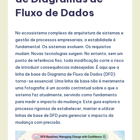
r
t
Fluxo de Dados
u
g
No ecossistema complexo de arquitetura de sistemas e
u
gestão de processos empresariais, a estabilidade é
fundamental. Os sistemas evoluem. Os requisitos
e
mudam. Novas tecnologias surgem. No entanto, sem um
s
ponto de referência fixo, toda modificação corre o risco
de introduzir consequências indesejadas. É aqui que a
e
linha de base do Diagrama de Fluxo de Dados (DFD)
-
torna-se essencial. Uma linha de base não é meramente
uma fotografia; é um acordo contratual sobre o que o
L
sistema faz atualmente, servindo como fundamento
a
para medir o impacto da mudança. Este guia explora o
processo rigoroso de estabelecer, manter e utilizar
t
linhas de base de DFD para gerenciar o impacto da
e
mudança com precisão.
s