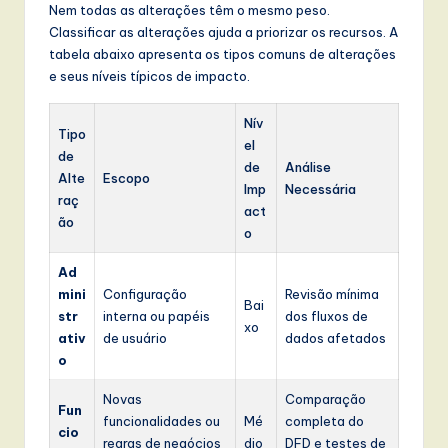
Nem todas as alterações têm o mesmo peso.
Classificar as alterações ajuda a priorizar os recursos. A
tabela abaixo apresenta os tipos comuns de alterações
e seus níveis típicos de impacto.
Nív
Tipo
el
de
de
Análise
Alte
Escopo
Imp
Necessária
raç
act
ão
o
Ad
mini
Configuração
Revisão mínima
Bai
str
interna ou papéis
dos fluxos de
xo
ativ
de usuário
dados afetados
o
Novas
Comparação
Fun
funcionalidades ou
Mé
completa do
cio
regras de negócios
dio
DFD e testes de