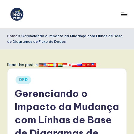
Skip
to
T
content
e
Home
»
Gerenciando o Impacto da Mudança com Linhas de Base
de Diagramas de Fluxo de Dados
c
h
P
Read this post in:
o
Posted
DFD
s
in
Gerenciando o
t
s
Impacto da Mudança
P
com Linhas de Base
o
de Diagramas de