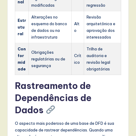
nal
modificadas
regressão
Alterações no
Revisão
Estr
esquema do banco
Alt
arquitetônica e
utu
de dados ou na
o
aprovação dos
ral
infraestrutura
interessados
Con
Trilha de
Obrigações
for
Crít
auditoria e
regulatórias ou de
mid
ico
revisão legal
segurança
ade
obrigatórias
Rastreamento de
Dependências de
Dados
O aspecto mais poderoso de uma base de DFD é sua
capacidade de rastrear dependências. Quando uma