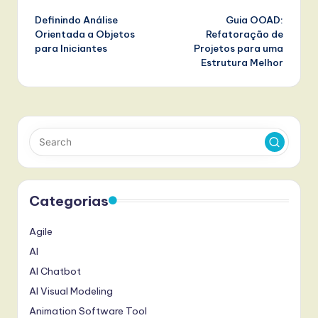
Post
Definindo Análise
Guia OOAD:
navigation
Orientada a Objetos
Refatoração de
para Iniciantes
Projetos para uma
Estrutura Melhor
Categorias
Agile
AI
AI Chatbot
AI Visual Modeling
Animation Software Tool