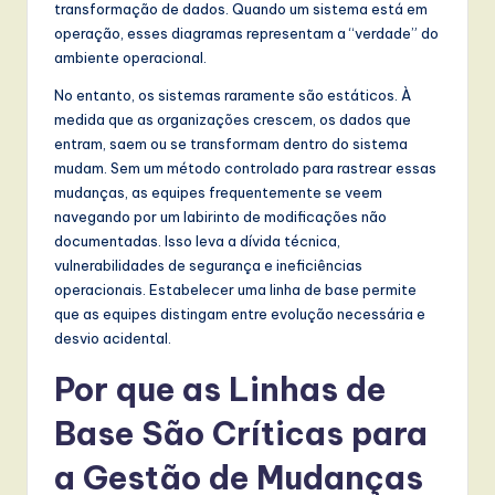
transformação de dados. Quando um sistema está em
w
operação, esses diagramas representam a “verdade” do
ambiente operacional.
a
No entanto, os sistemas raramente são estáticos. À
r
medida que as organizações crescem, os dados que
e
entram, saem ou se transformam dentro do sistema
mudam. Sem um método controlado para rastrear essas
,
mudanças, as equipes frequentemente se veem
a
navegando por um labirinto de modificações não
documentadas. Isso leva a dívida técnica,
n
vulnerabilidades de segurança e ineficiências
d
operacionais. Estabelecer uma linha de base permite
que as equipes distingam entre evolução necessária e
D
desvio acidental.
i
Por que as Linhas de
g
Base São Críticas para
it
a
a Gestão de Mudanças