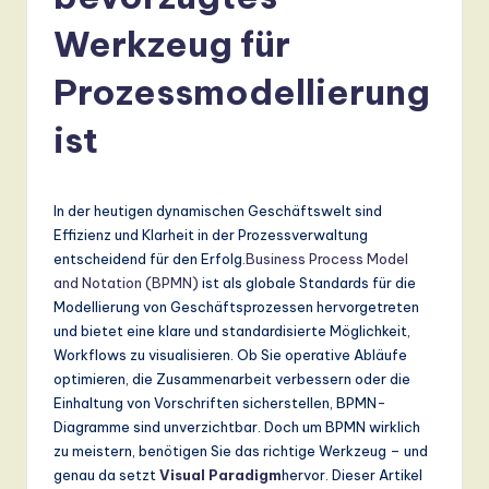
r
m
Werkzeug für
a
Prozessmodellierung
n
ist
-
L
a
In der heutigen dynamischen Geschäftswelt sind
Effizienz und Klarheit in der Prozessverwaltung
t
entscheidend für den Erfolg.
Business Process Model
e
and Notation (BPMN)
ist als globale Standards für die
Modellierung von Geschäftsprozessen hervorgetreten
s
und bietet eine klare und standardisierte Möglichkeit,
t
Workflows zu visualisieren. Ob Sie operative Abläufe
optimieren, die Zusammenarbeit verbessern oder die
T
Einhaltung von Vorschriften sicherstellen, BPMN-
r
Diagramme sind unverzichtbar. Doch um BPMN wirklich
zu meistern, benötigen Sie das richtige Werkzeug – und
e
genau da setzt
Visual Paradigm
hervor. Dieser Artikel