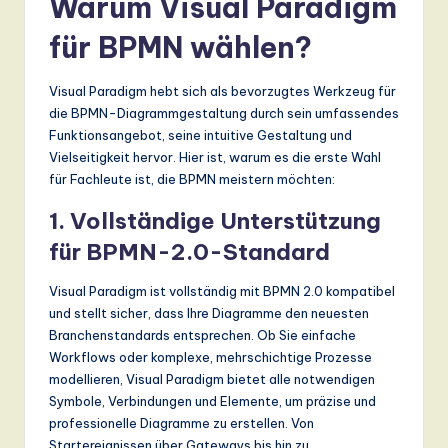
Warum Visual Paradigm
ti
o
für BPMN wählen?
n
Visual Paradigm hebt sich als bevorzugtes Werkzeug für
die BPMN-Diagrammgestaltung durch sein umfassendes
Funktionsangebot, seine intuitive Gestaltung und
Vielseitigkeit hervor. Hier ist, warum es die erste Wahl
für Fachleute ist, die BPMN meistern möchten:
1.
Vollständige Unterstützung
für BPMN-2.0-Standard
Visual Paradigm ist vollständig mit BPMN 2.0 kompatibel
und stellt sicher, dass Ihre Diagramme den neuesten
Branchenstandards entsprechen. Ob Sie einfache
Workflows oder komplexe, mehrschichtige Prozesse
modellieren, Visual Paradigm bietet alle notwendigen
Symbole, Verbindungen und Elemente, um präzise und
professionelle Diagramme zu erstellen. Von
Startereignissen über Gateways bis hin zu