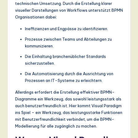
technischen Umsetzung. Durch die Erstellung klarer
a
visueller Darstellungen von Workflows unterstützt BPMN
Organisationen dabei:
n
d
Ineffizienzen und Engpässe zu identifizieren.
D
Prozesse zwischen Teams und Abteilungen zu
kommunizieren.
ig
Die Einhaltung branchenüblicher Standards
it
sicherzustellen.
a
Die Automatisierung durch die Ausrichtung von
l
Prozessen an IT-Systeme zu erleichtern.
In
Allerdings erfordert die Erstellung effektiver BPMN-
n
Diagramme ein Werkzeug, das sowohl leistungsstark als
auch benutzerfreundlich ist. Hier kommt Visual Paradigm
o
ins Spiel – ein Werkzeug, das leistungsstarke Funktionen
v
mit Benutzerfreundlichkeit verbindet, um die BPMN-
Modellierung für alle zugänglich zu machen.
a