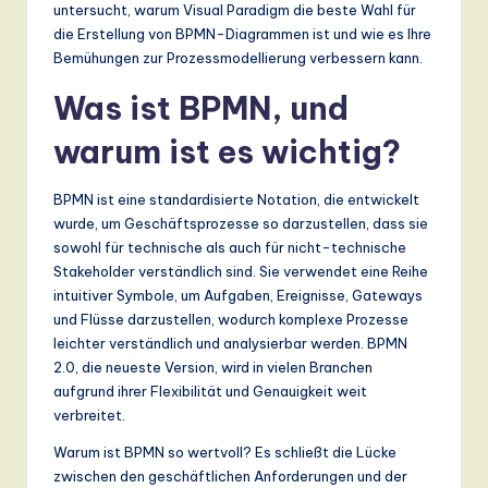
n
untersucht, warum Visual Paradigm die beste Wahl für
die Erstellung von BPMN-Diagrammen ist und wie es Ihre
d
Bemühungen zur Prozessmodellierung verbessern kann.
s
Was ist BPMN, und
in
warum ist es wichtig?
A
I,
BPMN ist eine standardisierte Notation, die entwickelt
wurde, um Geschäftsprozesse so darzustellen, dass sie
S
sowohl für technische als auch für nicht-technische
o
Stakeholder verständlich sind. Sie verwendet eine Reihe
intuitiver Symbole, um Aufgaben, Ereignisse, Gateways
ft
und Flüsse darzustellen, wodurch komplexe Prozesse
w
leichter verständlich und analysierbar werden. BPMN
2.0, die neueste Version, wird in vielen Branchen
a
aufgrund ihrer Flexibilität und Genauigkeit weit
r
verbreitet.
e
Warum ist BPMN so wertvoll? Es schließt die Lücke
zwischen den geschäftlichen Anforderungen und der
,