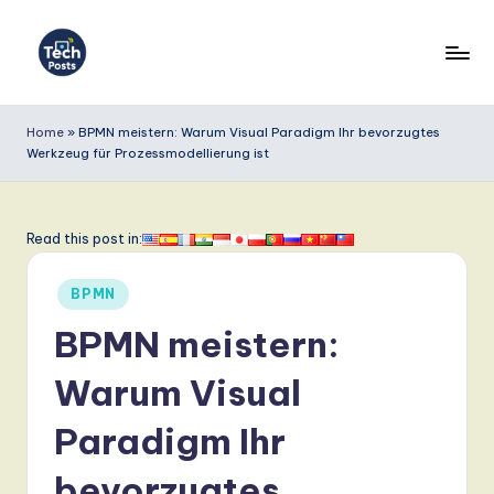
Skip
to
T
content
e
Home
»
BPMN meistern: Warum Visual Paradigm Ihr bevorzugtes
Werkzeug für Prozessmodellierung ist
c
h
P
Read this post in:
o
Posted
BPMN
s
in
BPMN meistern:
t
s
Warum Visual
G
Paradigm Ihr
e
bevorzugtes