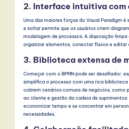
e
2.
Interface intuitiva com 
,
Uma das maiores forças do Visual Paradigm é s
a
e soltar permite que os usuários criem diag
modelagem de processos. A disposição limpa e
n
organizar elementos, conectar fluxos e edita
d
3.
Biblioteca extensa de 
D
Começar com o BPMN pode ser desafiador, espe
i
simplifica o processo com uma rica bibliotec
g
cobrem cenários comuns de negócios, como p
ao cliente e gestão da cadeia de supriment
it
economizar tempo e se concentrar em person
a
necessidades.
l