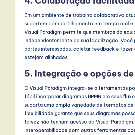
4.
Colaboração facilitada
I
Em um ambiente de trabalho colaborativo atua
n
suportem compartilhamento em tempo real e
Visual Paradigm permite que membros da equi
n
independentemente de sua localização. Você
o
partes interessadas, coletar feedback e fazer
estejam alinhados.
v
5.
Integração e opções d
a
ti
O Visual Paradigm integra-se a ferramentas po
fácil incorporar diagramas BPMN em seus fluxo
o
suporta uma ampla variedade de formatos de 
n
flexibilidade garante que seus diagramas pos
talvez não tenham acesso ao Visual Paradig
interoperabilidade com outras ferramentas c