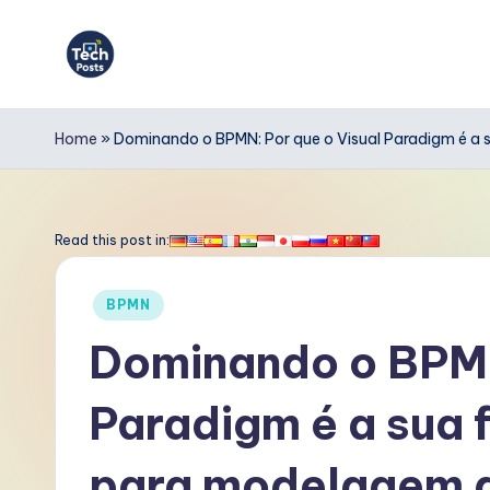
Skip
to
T
content
e
Home
»
Dominando o BPMN: Por que o Visual Paradigm é a 
c
h
Read this post in:
P
Posted
BPMN
o
in
Dominando o BPMN
s
Paradigm é a sua 
t
s
para modelagem 