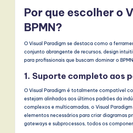
s
Por que escolher o 
i
BPMN?
n
A
O Visual Paradigm se destaca como a ferrame
I,
conjunto abrangente de recursos, design intuitiv
para profissionais que buscam dominar o BPMN
S
1.
Suporte completo aos 
o
ft
O Visual Paradigm é totalmente compatível c
estejam alinhados aos últimos padrões da indú
w
complexos e multicamadas, o Visual Paradigm
a
elementos necessários para criar diagramas pre
gateways e subprocessos, todos os componen
r