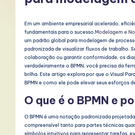
P
o
Em um ambiente empresarial acelerado, eficiê
rt
fundamentais para o sucesso.
Modelagem e No
um padrão global para modelagem de processo
u
padronizada de visualizar fluxos de trabalho. S
g
colaboração ou garantir conformidade, os dia
verdadeiramente o BPMN, você precisa da ferr
u
brilha. Este artigo explora por que o Visual Pa
e
BPMN e como ele pode elevar seus esforços 
s
O que é o BPMN e po
e
O BPMN é uma notação padronizada projetada
-
compreensível tanto para partes técnicas quan
L
símbolos intuitivos para representar tarefas, 