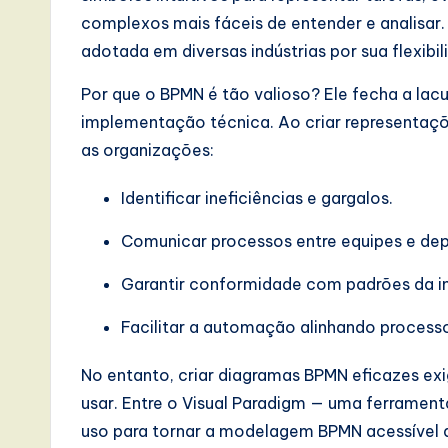
complexos mais fáceis de entender e analisar
a
adotada em diversas indústrias por sua flexibil
t
Por que o BPMN é tão valioso? Ele fecha a lac
e
implementação técnica. Ao criar representaçõe
as organizações:
s
t
Identificar ineficiências e gargalos.
T
Comunicar processos entre equipes e de
r
Garantir conformidade com padrões da in
e
Facilitar a automação alinhando process
n
No entanto, criar diagramas BPMN eficazes exi
usar. Entre o Visual Paradigm — uma ferramen
d
uso para tornar a modelagem BPMN acessível 