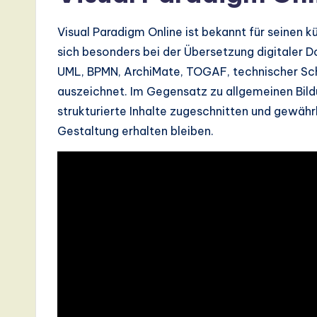
I,
S
Visual Paradigm Online ist bekannt für seinen k
sich besonders bei der Übersetzung digitaler
o
UML, BPMN, ArchiMate, TOGAF, technischer Sch
ft
auszeichnet. Im Gegensatz zu allgemeinen Bildü
strukturierte Inhalte zugeschnitten und gewäh
w
Gestaltung erhalten bleiben.
a
r
e
,
a
n