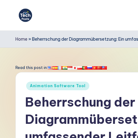
Skip
to
T
content
e
Home
»
Beherrschung der Diagrammübersetzung: Ein umfasse
c
h
Read this post in:
P
Posted
Animation Software Tool
o
in
Beherrschung der
s
Diagrammübersetz
t
s
umfassender Leitf