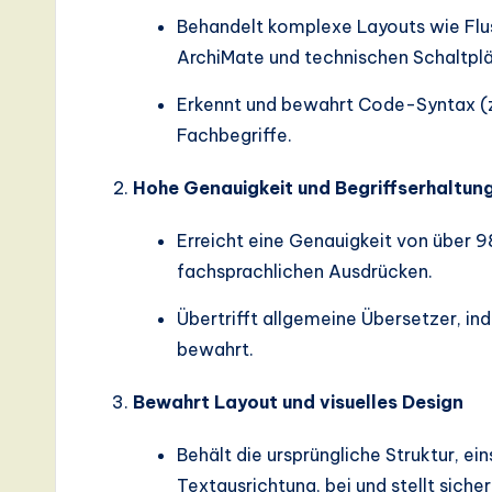
Behandelt komplexe Layouts wie Flu
a
ArchiMate und technischen Schaltplä
ti
Erkennt und bewahrt Code-Syntax (z.
o
Fachbegriffe.
n
Hohe Genauigkeit und Begriffserhaltun
Erreicht eine Genauigkeit von über 9
fachsprachlichen Ausdrücken.
Übertrifft allgemeine Übersetzer, ind
bewahrt.
Bewahrt Layout und visuelles Design
Behält die ursprüngliche Struktur, e
Textausrichtung, bei und stellt sich