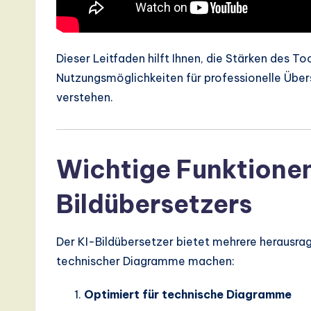
d
D
Dieser Leitfaden hilft Ihnen, die Stärken des T
i
Nutzungsmöglichkeiten für professionelle Über
g
verstehen.
it
a
Wichtige Funktionen
l
Bildübersetzers
In
Der KI-Bildübersetzer bietet mehrere herausrag
n
technischer Diagramme machen:
o
Optimiert für technische Diagramme
v