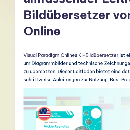
G
Bildübersetzer vo
e
Online
r
m
a
Visual Paradigm Online
s
KI-Bildübersetzer
ist e
um Diagrammbilder und technische Zeichnungen
n
zu übersetzen. Dieser Leitfaden bietet eine det
-
schrittweise Anleitungen zur Nutzung, Best Pra
L
a
t
e