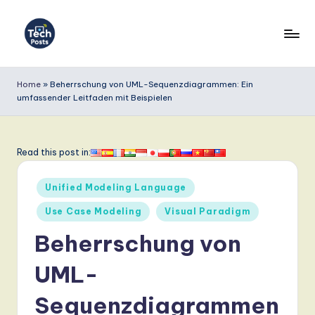
Skip
to
T
content
e
Home
»
Beherrschung von UML-Sequenzdiagrammen: Ein
umfassender Leitfaden mit Beispielen
c
h
P
Read this post in:
o
Posted
Unified Modeling Language
s
in
Use Case Modeling
Visual Paradigm
t
Beherrschung von
s
G
UML-
e
Sequenzdiagrammen