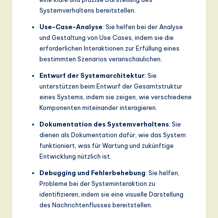
Systemverhaltens bereitstellen.
a
n
Use-Case-Analyse
: Sie helfen bei der Analyse
und Gestaltung von Use Cases, indem sie die
d
erforderlichen Interaktionen zur Erfüllung eines
D
bestimmten Szenarios veranschaulichen.
ig
Entwurf der Systemarchitektur
: Sie
unterstützen beim Entwurf der Gesamtstruktur
it
eines Systems, indem sie zeigen, wie verschiedene
a
Komponenten miteinander interagieren.
l
Dokumentation des Systemverhaltens
: Sie
dienen als Dokumentation dafür, wie das System
In
funktioniert, was für Wartung und zukünftige
n
Entwicklung nützlich ist.
o
Debugging und Fehlerbehebung
: Sie helfen,
Probleme bei der Systeminteraktion zu
v
identifizieren, indem sie eine visuelle Darstellung
a
des Nachrichtenflusses bereitstellen.