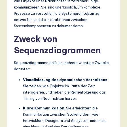
wie Objekte über Nachrichten in zeitlicher Folge
n
kommunizieren. Sie sind unerlässlich, um komplexe
d
Prozesse zu verstehen, die Systemarchitektur zu
entwerfen und die Interaktionen zwischen
s
Systemkomponenten zu dokumentieren.
in
Zweck von
A
Sequenzdiagrammen
I,
S
Sequenzdiagramme erfüllen mehrere wichtige Zwecke,
o
darunter:
ft
Visualisierung des dynamischen Verhaltens
:
Sie zeigen, wie Objekte im Laufe der Zeit
w
interagieren, und heben die Reihenfolge und das
a
Timing von Nachrichten hervor.
r
Klare Kommunikation
: Sie erleichtern die
Kommunikation zwischen Stakeholdern, wie
e
Entwicklern, Designern und Analysten, indem sie
,
eine klare und präzise Darstellung des