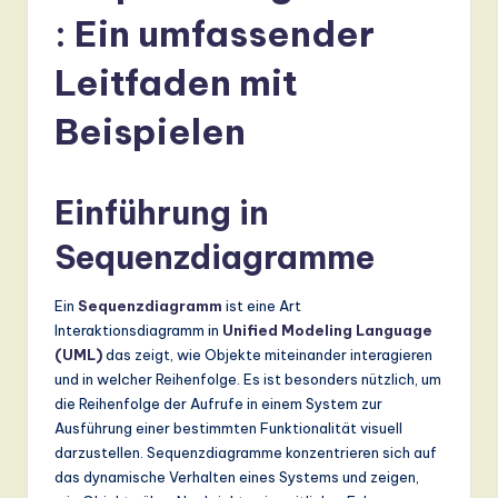
r
: Ein umfassender
m
a
Leitfaden mit
n
Beispielen
-
L
Einführung in
a
Sequenzdiagramme
t
e
Ein
Sequenzdiagramm
ist eine Art
s
Interaktionsdiagramm in
Unified Modeling Language
(UML)
das zeigt, wie Objekte miteinander interagieren
t
und in welcher Reihenfolge. Es ist besonders nützlich, um
T
die Reihenfolge der Aufrufe in einem System zur
Ausführung einer bestimmten Funktionalität visuell
r
darzustellen. Sequenzdiagramme konzentrieren sich auf
e
das dynamische Verhalten eines Systems und zeigen,