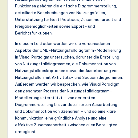
Funktionen gehören die einfache Diagrammerstellung,
a
detaillierte Beschreibungen von Nutzungsfällen,
n
Unterstützung für Best Practices, Zusammenarbeit und
Freigabemöglichkeiten sowie Export- und
d
Berichtsfunktionen.
D
In diesem Leitfaden werden wir die verschiedenen
ig
Aspekte der UML-Nutzungsfalldiagramm-Modellierung
in Visual Paradigm untersuchen, darunter die Erstellung
it
von Nutzungsfalldiagrammen, die Dokumentation von
a
Nutzungsfalldeskriptionen sowie die Ausarbeitung von
Nutzungsfällen mit Aktivitäts- und Sequenzdiagrammen.
l
Außerdem werden wir besprechen, wie Visual Paradigm
In
den gesamten Prozess der Nutzungsfalldiagramm-
Modellierung unterstützt – von der ersten
n
Diagrammerstellung bis zur detaillierten Ausarbeitung
o
und Dokumentation von Szenarien – und so eine klare
Kommunikation, eine gründliche Analyse und eine
v
effektive Zusammenarbeit zwischen allen Beteiligten
a
ermöglicht.