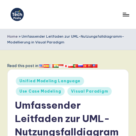
Skip
to
T
content
e
Home
»
Umfassender Leitfaden zur UML-Nutzungsfalldiagramm-
Modellierung in Visual Paradigm
c
h
P
Read this post in:
o
Posted
Unified Modeling Language
s
in
Use Case Modeling
Visual Paradigm
t
Umfassender
s
G
Leitfaden zur UML-
e
Nutzungsfalldiagram