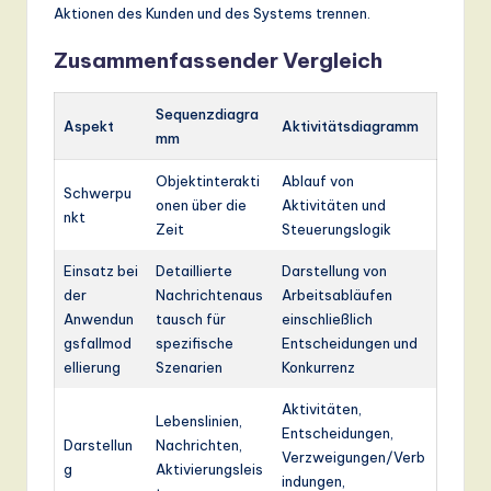
Aktionen des Kunden und des Systems trennen.
Zusammenfassender Vergleich
Sequenzdiagra
Aspekt
Aktivitätsdiagramm
mm
Objektinterakti
Ablauf von
Schwerpu
onen über die
Aktivitäten und
nkt
Zeit
Steuerungslogik
Einsatz bei
Detaillierte
Darstellung von
der
Nachrichtenaus
Arbeitsabläufen
Anwendun
tausch für
einschließlich
gsfallmod
spezifische
Entscheidungen und
ellierung
Szenarien
Konkurrenz
Aktivitäten,
Lebenslinien,
Entscheidungen,
Darstellun
Nachrichten,
Verzweigungen/Verb
g
Aktivierungsleis
indungen,