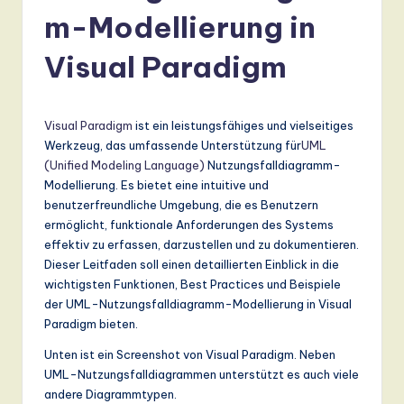
r
m-Modellierung in
m
a
Visual Paradigm
n
-
Visual Paradigm
ist ein leistungsfähiges und vielseitiges
L
Werkzeug, das umfassende Unterstützung für
UML
(Unified Modeling Language)
Nutzungsfalldiagramm-
a
Modellierung. Es bietet eine intuitive und
t
benutzerfreundliche Umgebung, die es Benutzern
ermöglicht, funktionale Anforderungen des Systems
e
effektiv zu erfassen, darzustellen und zu dokumentieren.
s
Dieser Leitfaden soll einen detaillierten Einblick in die
wichtigsten Funktionen, Best Practices und Beispiele
t
der UML-Nutzungsfalldiagramm-Modellierung in Visual
T
Paradigm bieten.
r
Unten ist ein Screenshot von Visual Paradigm. Neben
UML-Nutzungsfalldiagrammen unterstützt es auch viele
e
andere Diagrammtypen.