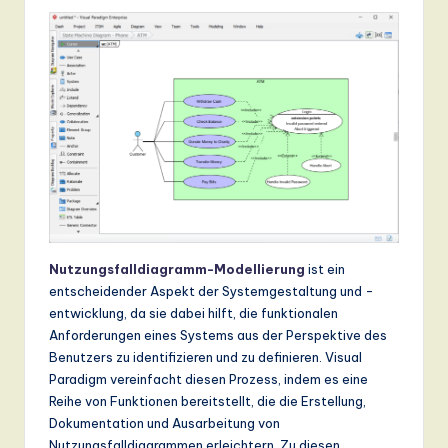
n
d
s
in
A
I,
S
o
Nutzungsfalldiagramm-Modellierung
ist ein
ft
entscheidender Aspekt der Systemgestaltung und -
w
entwicklung, da sie dabei hilft, die funktionalen
Anforderungen eines Systems aus der Perspektive des
a
Benutzers zu identifizieren und zu definieren. Visual
r
Paradigm vereinfacht diesen Prozess, indem es eine
Reihe von Funktionen bereitstellt, die die Erstellung,
e
Dokumentation und Ausarbeitung von
,
Nutzungsfalldiagrammen erleichtern. Zu diesen