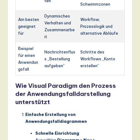
ten
Schwimmzonen
Dynamisches
Am besten
Workflow,
Verhalten und
geeignet
Prozesslogik und
Zusammenarbe
für
alternative Abläufe
it
Beispiel
Nachrichtenflus
Schritte des
für einen
s „Bestellung
Workflows „Konto
Anwendun
aufgeben“
erstellen“
gsfall
Wie Visual Paradigm den Prozess
der Anwendungsfalldarstellung
unterstützt
Einfache Erstellung von
Anwendungsfalldiagrammen
Schnelle Einrichtung
:
Auswählen
Diagramm > Neu >