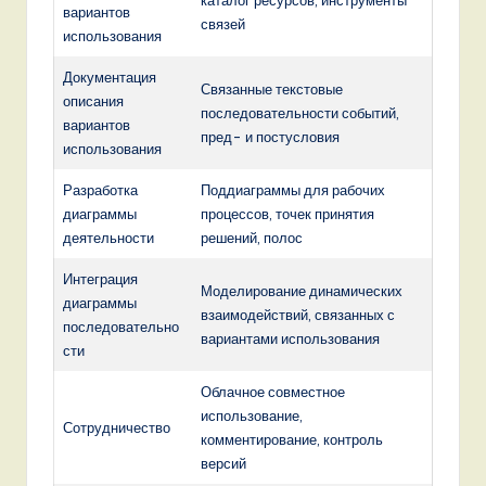
каталог ресурсов, инструменты
вариантов
связей
использования
Документация
Связанные текстовые
описания
последовательности событий,
вариантов
пред- и постусловия
использования
Разработка
Поддиаграммы для рабочих
диаграммы
процессов, точек принятия
деятельности
решений, полос
Интеграция
Моделирование динамических
диаграммы
взаимодействий, связанных с
последовательно
вариантами использования
сти
Облачное совместное
использование,
Сотрудничество
комментирование, контроль
версий