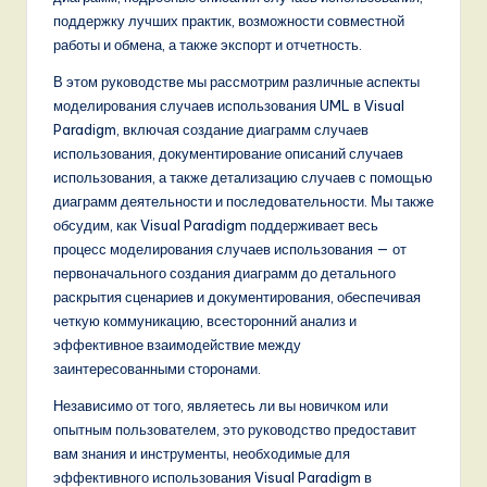
поддержку лучших практик, возможности совместной
,
работы и обмена, а также экспорт и отчетность.
a
В этом руководстве мы рассмотрим различные аспекты
n
моделирования случаев использования UML в Visual
Paradigm, включая создание диаграмм случаев
d
использования, документирование описаний случаев
D
использования, а также детализацию случаев с помощью
диаграмм деятельности и последовательности. Мы также
i
обсудим, как Visual Paradigm поддерживает весь
g
процесс моделирования случаев использования — от
первоначального создания диаграмм до детального
it
раскрытия сценариев и документирования, обеспечивая
a
четкую коммуникацию, всесторонний анализ и
эффективное взаимодействие между
l
заинтересованными сторонами.
I
Независимо от того, являетесь ли вы новичком или
n
опытным пользователем, это руководство предоставит
вам знания и инструменты, необходимые для
n
эффективного использования Visual Paradigm в