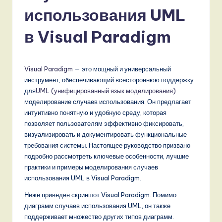
s
использования UML
si
a
в Visual Paradigm
n
-
Visual Paradigm
— это мощный и универсальный
L
инструмент, обеспечивающий всестороннюю поддержку
для
UML (унифицированный язык моделирования)
a
моделирование случаев использования. Он предлагает
t
интуитивно понятную и удобную среду, которая
позволяет пользователям эффективно фиксировать,
e
визуализировать и документировать функциональные
s
требования системы. Настоящее руководство призвано
подробно рассмотреть ключевые особенности, лучшие
t
практики и примеры моделирования случаев
T
использования UML в Visual Paradigm.
r
Ниже приведен скриншот Visual Paradigm. Помимо
диаграмм случаев использования UML, он также
e
поддерживает множество других типов диаграмм.