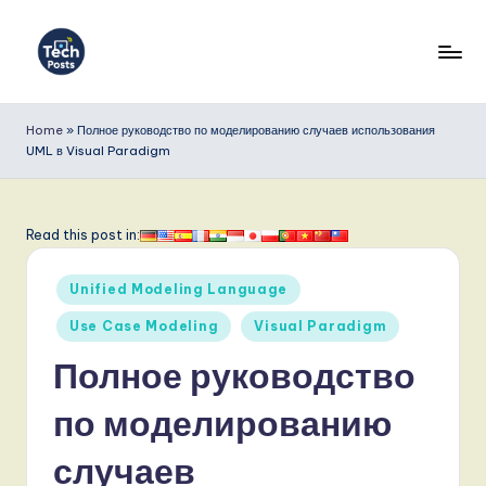
Перейти
к
T
содержимому
e
Home
»
Полное руководство по моделированию случаев использования
UML в Visual Paradigm
c
h
P
Read this post in:
o
Опубликовано
Unified Modeling Language
s
в
Use Case Modeling
Visual Paradigm
t
Полное руководство
s
R
по моделированию
u
случаев