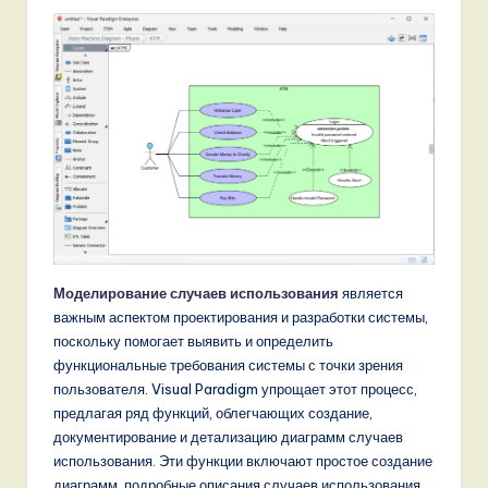
n
d
s
in
A
I,
S
o
Моделирование случаев использования
является
f
важным аспектом проектирования и разработки системы,
t
поскольку помогает выявить и определить
функциональные требования системы с точки зрения
w
пользователя. Visual Paradigm упрощает этот процесс,
a
предлагая ряд функций, облегчающих создание,
документирование и детализацию диаграмм случаев
r
использования. Эти функции включают простое создание
e
диаграмм, подробные описания случаев использования,