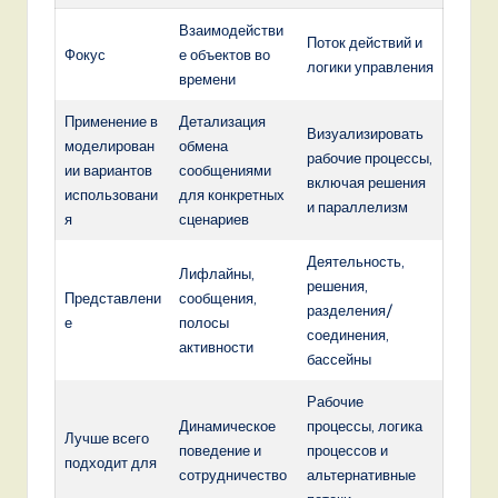
Взаимодействи
Поток действий и
Фокус
е объектов во
логики управления
времени
Применение в
Детализация
Визуализировать
моделирован
обмена
рабочие процессы,
ии вариантов
сообщениями
включая решения
использовани
для конкретных
и параллелизм
я
сценариев
Деятельность,
Лифлайны,
решения,
Представлени
сообщения,
разделения/
е
полосы
соединения,
активности
бассейны
Рабочие
Динамическое
процессы, логика
Лучше всего
поведение и
процессов и
подходит для
сотрудничество
альтернативные