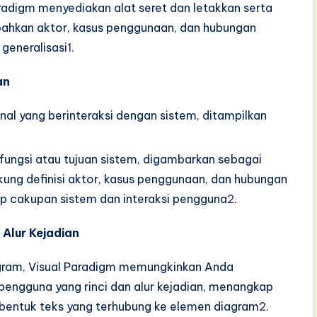
aradigm menyediakan alat seret dan letakkan serta
hkan aktor, kasus penggunaan, dan hubungan
 generalisasi
1
.
an
nal yang berinteraksi dengan sistem, ditampilkan
fungsi atau tujuan sistem, digambarkan sebagai
kung definisi aktor, kasus penggunaan, dan hubungan
p cakupan sistem dan interaksi pengguna
2
.
 Alur Kejadian
agram, Visual Paradigm memungkinkan Anda
engguna yang rinci dan alur kejadian, menangkap
m bentuk teks yang terhubung ke elemen diagram
2
.