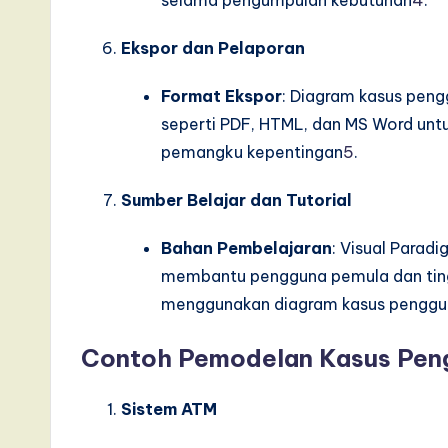
selama pengumpulan kebutuhan
4
.
Ekspor dan Pelaporan
Format Ekspor
: Diagram kasus peng
seperti PDF, HTML, dan MS Word unt
pemangku kepentingan
5
.
Sumber Belajar dan Tutorial
Bahan Pembelajaran
: Visual Parad
membantu pengguna pemula dan tin
menggunakan diagram kasus penggun
Contoh Pemodelan Kasus Pe
Sistem ATM