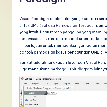
I
n
Visual Paradigm
adalah alat yang kuat dan se
d
untuk
UML (Bahasa Pemodelan Terpadu)
pemod
yang intuitif dan ramah pengguna yang memun
o
memvisualisasikan, dan mendokumentasikan per
n
ini bertujuan untuk memberikan gambaran menda
contoh pemodelan kasus penggunaan UML di Vi
e
Berikut adalah tangkapan layar dari Visual Par
si
juga mendukung berbagai jenis diagram lainnya
a
n
-
L