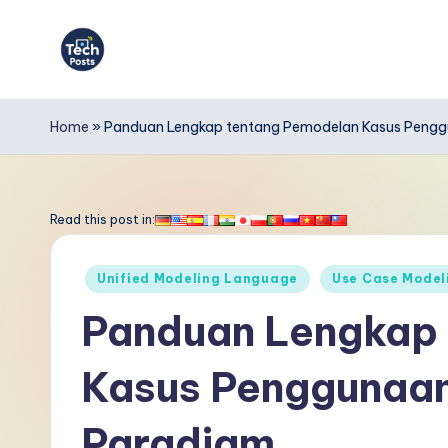
Skip
to
T
content
e
Home
»
Panduan Lengkap tentang Pemodelan Kasus Penggu
c
h
Read this post in:
P
Posted
Unified Modeling Language
Use Case Model
o
in
Panduan Lengkap
s
Kasus Penggunaan
t
s
Paradigm