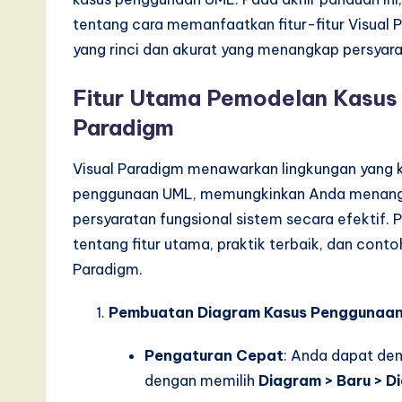
e
tentang cara memanfaatkan fitur-fitur Visua
yang rinci dan akurat yang menangkap persyara
,
a
Fitur Utama Pemodelan Kasus
Paradigm
n
d
Visual Paradigm menawarkan lingkungan yang 
penggunaan UML, memungkinkan Anda menangk
D
persyaratan fungsional sistem secara efektif
i
tentang fitur utama, praktik terbaik, dan con
Paradigm.
g
Pembuatan Diagram Kasus Penggunaan
it
a
Pengaturan Cepat
: Anda dapat de
dengan memilih
Diagram > Baru > 
l