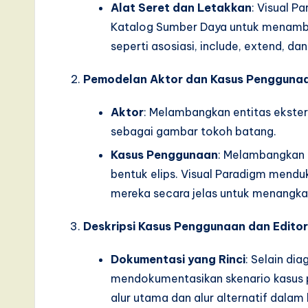
Alat Seret dan Letakkan
: Visual P
I
Katalog Sumber Daya untuk menamba
seperti asosiasi, include, extend, dan
n
n
Pemodelan Aktor dan Kasus Pengguna
o
Aktor
: Melambangkan entitas ekster
sebagai gambar tokoh batang.
v
Kasus Penggunaan
: Melambangkan 
a
bentuk elips. Visual Paradigm mendu
ti
mereka secara jelas untuk menangka
o
Deskripsi Kasus Penggunaan dan Editor
n
Dokumentasi yang Rinci
: Selain di
mendokumentasikan skenario kasus p
alur utama dan alur alternatif dala