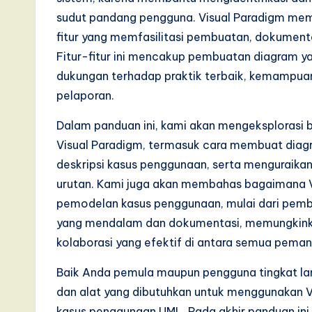
s
sudut pandang pengguna. Visual Paradigm me
i
fitur yang memfasilitasi pembuatan, dokumen
Fitur-fitur ini mencakup pembuatan diagram ya
n
dukungan terhadap praktik terbaik, kemampuan 
A
pelaporan.
I,
Dalam panduan ini, kami akan mengeksplorasi
Visual Paradigm, termasuk cara membuat dia
S
deskripsi kasus penggunaan, serta menguraika
o
urutan. Kami juga akan membahas bagaimana V
pemodelan kasus penggunaan, mulai dari pemb
ft
yang mendalam dan dokumentasi, memungkinkan 
w
kolaborasi yang efektif di antara semua pema
a
Baik Anda pemula maupun pengguna tingkat la
dan alat yang dibutuhkan untuk menggunakan 
r
kasus penggunaan UML. Pada akhir panduan in