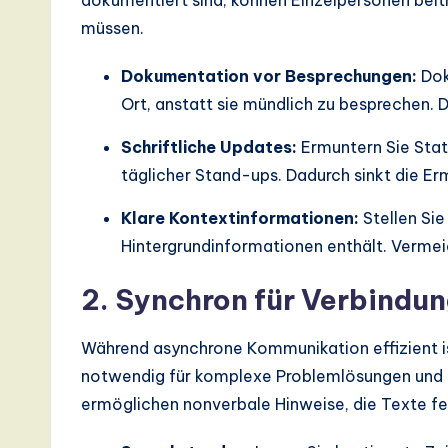
dokumentiert sind, können Einzelpersonen beit
d
müssen.
D
Dokumentation vor Besprechungen:
Dok
i
Ort, anstatt sie mündlich zu besprechen. 
g
Schriftliche Updates:
Ermuntern Sie Stat
täglicher Stand-ups. Dadurch sinkt die E
it
Klare Kontextinformationen:
Stellen Sie
a
Hintergrundinformationen enthält. Vermei
l
2. Synchron für Verbindu
In
Während asynchrone Kommunikation effizient i
n
notwendig für komplexe Problemlösungen und 
o
ermöglichen nonverbale Hinweise, die Texte fe
v