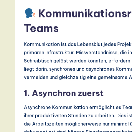
I,
Kommunikationsra
S
Teams
o
ft
Kommunikation ist das Lebensblut jedes Projek
w
primären Infrastruktur. Missverständnisse, die
Schreibtisch gelöst werden könnten, erfordern 
a
liegt darin, synchrones und asynchrones Komm
r
vermeiden und gleichzeitig eine gemeinsame A
e
1. Asynchron zuerst
,
Asynchrone Kommunikation ermöglicht es Team
a
ihrer produktivsten Stunden zu arbeiten. Dies i
n
die Arbeitszeiten möglicherweise nur minimal 