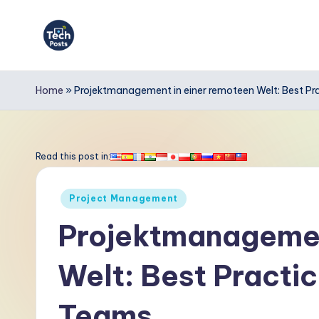
Skip
to
T
content
e
Home
»
Projektmanagement in einer remoteen Welt: Best Pra
c
h
Read this post in:
P
Posted
Project Management
o
in
Projektmanagemen
s
Welt: Best Practic
t
s
Teams