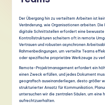
G
e
Der Übergang hin zu verteiltem Arbeiten ist ke
r
Veränderung, wie Organisationen arbeiten. Die 
digitale Schnittstellen erfordert eine bewusste
m
Kontrollstrukturen scheitern oft in remote Umg
a
Vertrauen und robusten asynchronen Arbeitsablä
Rahmenbedingungen, um verteilte Teams effekt
n
oder spezifische proprietäre Werkzeuge zu ver
-
Remote-Projektmanagement erfordert ein höhe
L
einen Zweck erfüllen, und jedes Dokument muss
geografisch auseinanderliegen, desto größer wi
a
strukturierter Ansatz für Kommunikation, Plan
t
untersuchen wir die zentralen Säulen, um eine 
aufrechtzuerhalten.
e