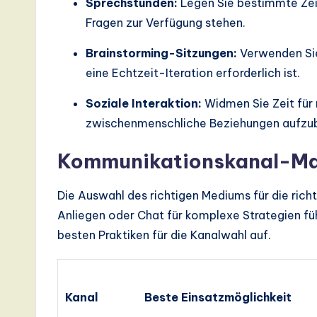
Sprechstunden:
Legen Sie bestimmte Zeit
a
Fragen zur Verfügung stehen.
ti
Brainstorming-Sitzungen:
Verwenden Sie
eine Echtzeit-Iteration erforderlich ist.
o
Soziale Interaktion:
Widmen Sie Zeit für
n
zwischenmenschliche Beziehungen aufzu
Kommunikationskanal-Ma
Die Auswahl des richtigen Mediums für die richt
Anliegen oder Chat für komplexe Strategien führ
besten Praktiken für die Kanalwahl auf.
Kanal
Beste Einsatzmöglichkeit