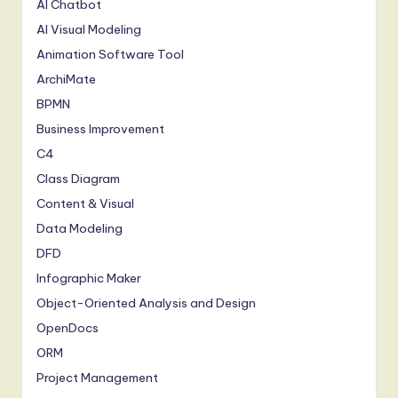
AI Chatbot
AI Visual Modeling
Animation Software Tool
ArchiMate
BPMN
Business Improvement
C4
Class Diagram
Content & Visual
Data Modeling
DFD
Infographic Maker
Object-Oriented Analysis and Design
OpenDocs
ORM
Project Management