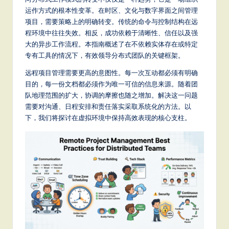
m
运作方式的根本性变革。在时区、文化与数字界面之间管理
p
项目，需要策略上的明确转变。传统的命令与控制结构在远
li
程环境中往往失效。相反，成功依赖于清晰性、信任以及强
大的异步工作流程。本指南概述了在不依赖实体存在或特定
fi
专有工具的情况下，有效领导分布式团队的关键框架。
e
远程项目管理需要更高的意图性。每一次互动都必须有明确
d
目的，每一份文档都必须作为唯一可信的信息来源。随着团
队地理范围的扩大，协调的摩擦也随之增加。解决这一问题
C
需要对沟通、日程安排和责任落实采取系统化的方法。以
hi
下，我们将探讨在虚拟环境中保持高效表现的核心支柱。
n
e
s
e
-
L