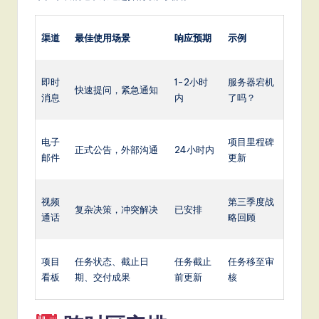
it
a
渠道
最佳使用场景
响应预期
示例
l
In
即时
1-2小时
服务器宕机
快速提问，紧急通知
n
消息
内
了吗？
o
电子
项目里程碑
v
正式公告，外部沟通
24小时内
邮件
更新
a
ti
视频
第三季度战
复杂决策，冲突解决
已安排
o
通话
略回顾
n
项目
任务状态、截止日
任务截止
任务移至审
看板
期、交付成果
前更新
核