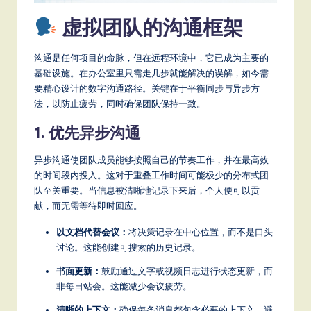
a
虚拟团队的沟通框架
t
e
沟通是任何项目的命脉，但在远程环境中，它已成为主要的
基础设施。在办公室里只需走几步就能解决的误解，如今需
s
要精心设计的数字沟通路径。关键在于平衡同步与异步方
t
法，以防止疲劳，同时确保团队保持一致。
T
1. 优先异步沟通
r
异步沟通使团队成员能够按照自己的节奏工作，并在最高效
e
的时间段内投入。这对于重叠工作时间可能极少的分布式团
n
队至关重要。当信息被清晰地记录下来后，个人便可以贡
献，而无需等待即时回应。
d
以文档代替会议：
将决策记录在中心位置，而不是口头
s
讨论。这能创建可搜索的历史记录。
in
书面更新：
鼓励通过文字或视频日志进行状态更新，而
A
非每日站会。这能减少会议疲劳。
I,
清晰的上下文：
确保每条消息都包含必要的上下文。避