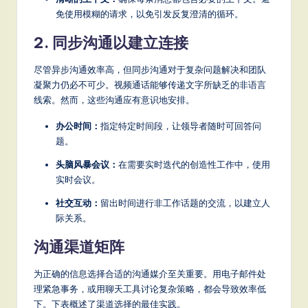
免使用模糊的请求，以免引发反复澄清的循环。
S
o
2. 同步沟通以建立连接
ft
尽管异步沟通效率高，但同步沟通对于复杂问题解决和团队
w
凝聚力仍必不可少。视频通话能够传递文字所缺乏的非语言
线索。然而，这些沟通应有意识地安排。
a
办公时间：
指定特定时间段，让领导者随时可回答问
r
题。
e
头脑风暴会议：
在需要实时迭代的创造性工作中，使用
,
实时会议。
a
社交互动：
留出时间进行非工作话题的交流，以建立人
际关系。
n
d
沟通渠道矩阵
D
为正确的信息选择合适的沟通媒介至关重要。用电子邮件处
ig
理紧急事务，或用聊天工具讨论复杂策略，都会导致效率低
下。下表概述了渠道选择的最佳实践。