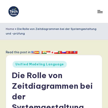
Skip
to
T
content
e
Home
»
Die Rolle von Zeitdiagrammen bei der Systemgestaltung
und -prüfung
c
h
P
Read this post in:
o
Posted
Unified Modeling Language
s
in
Die Rolle von
t
s
Zeitdiagrammen bei
G
der
e
Systemgestaltung