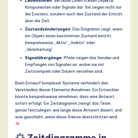
Lebenslinien:
Vertikale Linien stellen Objekte,
ti
Komponenten oder Signale dar. Sie zeigen nicht nur
o
die Existenz, sondern auch den Zustand der Entität
über die Zeit.
n
Zustandsänderungen:
Das Diagramm zeigt, wann
ein Objekt einen bestimmten Zustand eintritt,
beispielsweise „Aktiv“, „Inaktiv“ oder
„Verarbeitung“.
Signalübergänge:
Pfeile zeigen das Senden und
Empfangen von Signalen an, wobei sie mit
Zeitstempeln oder Dauern versehen sind.
Beim Entwurf komplexer Systeme verhindert das
Verständnis dieser Elemente Annahmen. Ein Entwickler
könnte beispielsweise annehmen, dass eine Antwort
sofort erfolgt. Ein Zeitdiagramm zwingt das Team,
genau festzulegen, wie lange diese Antwort dauert, und
was geschieht, wenn diese Grenze überschritten wird.
Zeitdiagramme in