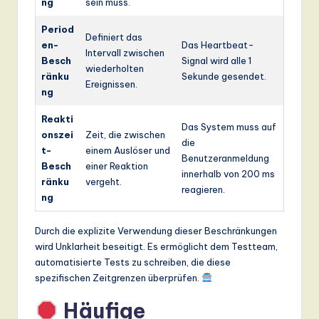
ng
sein muss.
Period
Definiert das
en-
Das Heartbeat-
Intervall zwischen
Besch
Signal wird alle 1
wiederholten
ränku
Sekunde gesendet.
Ereignissen.
ng
Reakti
Das System muss auf
onszei
Zeit, die zwischen
die
t-
einem Auslöser und
Benutzeranmeldung
Besch
einer Reaktion
innerhalb von 200 ms
ränku
vergeht.
reagieren.
ng
Durch die explizite Verwendung dieser Beschränkungen
wird Unklarheit beseitigt. Es ermöglicht dem Testteam,
automatisierte Tests zu schreiben, die diese
spezifischen Zeitgrenzen überprüfen.
Häufige