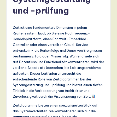
r
m
und -prüfung
a
n
Zeit ist eine fundamentale Dimension in jedem
-
Rechensystem. Egal, ob Sie eine Hochfrequenz-
Handelsplattform, einen Echtzeit-Embedded-
L
Controller oder einen verteilten Cloud-Service
a
entwickeln – die Reihenfolge und Dauer von Ereignissen
bestimmen Erfolg oder Misserfolg. Während viele sich
t
auf Datenfluss und Funktionalität konzentrieren, wird der
e
zeitliche Aspekt oft übersehen, bis Leistungsprobleme
auftreten. Dieser Leitfaden untersucht die
s
entscheidende Rolle von Zeitdiagrammen bei der
t
Systemgestaltung und -prüfung und bietet einen tiefen
Einblick in die Verbesserung von Architektur und
T
Zuverlässigkeit durch die Visualisierung von Zeit.
r
Zeitdiagramme bieten einen spezialisierten Blick auf
e
das Systemverhalten. Sie konzentrieren sich auf die
wann
anstatt nur auf die
was
. Indem sie