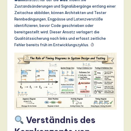
n
Zustandsänderungen und Signalübergänge entlang einer
d
Zeitachse abbilden, können Architekten und Tester
Rennbedingungen, Engpässe und Latenzverstöße
s
identifizieren, bevor Code geschrieben oder
in
bereitgestellt wird. Dieser Ansatz verlagert die
Qualitätssicherung nach links und erfasst zeitliche
A
Fehler bereits früh im Entwicklungszyklus.
I,
S
o
ft
w
a
r
Verständnis des
e
,