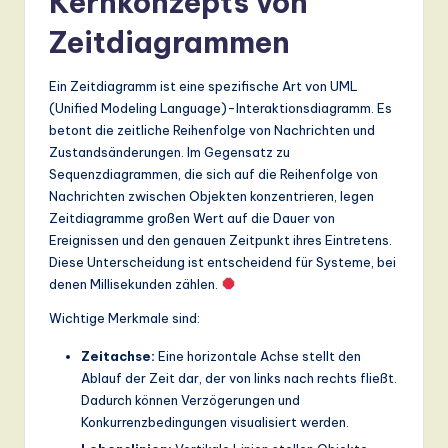
Kernkonzepts von
a
Zeitdiagrammen
n
Ein Zeitdiagramm ist eine spezifische Art von UML
d
(Unified Modeling Language)-Interaktionsdiagramm. Es
D
betont die zeitliche Reihenfolge von Nachrichten und
Zustandsänderungen. Im Gegensatz zu
ig
Sequenzdiagrammen, die sich auf die Reihenfolge von
it
Nachrichten zwischen Objekten konzentrieren, legen
Zeitdiagramme großen Wert auf die Dauer von
a
Ereignissen und den genauen Zeitpunkt ihres Eintretens.
l
Diese Unterscheidung ist entscheidend für Systeme, bei
denen Millisekunden zählen.
In
Wichtige Merkmale sind:
n
o
Zeitachse:
Eine horizontale Achse stellt den
Ablauf der Zeit dar, der von links nach rechts fließt.
v
Dadurch können Verzögerungen und
a
Konkurrenzbedingungen visualisiert werden.