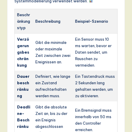
Systemmodellierung verwendet werden.
Beschr
änkung
Beschreibung
Beispiel-Szenario
styp
Verzö
Ein Sensor muss 10
Gibt die minimale
gerun
ms warten, bevor er
oder maximale
gsbes
Daten sendet, um
Zeit zwischen zwei
chrän
Rauschen zu
Ereignissen an.
kung
vermeiden.
Dauer
Definiert, wie lange
Ein Tastendruck muss
besch
ein Zustand
2 Sekunden lang
ränku
aufrechterhalten
gehalten werden, um
ng
werden muss.
zu aktivieren.
Deadli
Gibt die absolute
Ein Bremsignal muss
ne-
Zeit an, bis zu der
innerhalb von 50 ms
Besch
ein Ereignis
den Controller
ränku
abgeschlossen
erreichen.