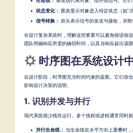
T
生命线：
垂直线代表对象、组件或信号。它们
状态变化：
图表显示对象进入特定状态（如“活动
r
信号转换：
箭头表示信号的发送与接收，并附
e
在设计复杂系统时，理解这些要素可以避免错误假
n
团队明确响应所需的确切时间，以及当响应超出该
d
时序图在系统设计
s
in
在设计阶段，时序图充当时间约束的蓝图。它们弥
影响设计决策的说明。
A
1. 识别并发与并行
I,
S
现代系统很少线性运行。多个线程或进程通常同时
o
并行生命线：
当生命线在水平方向上重叠时，