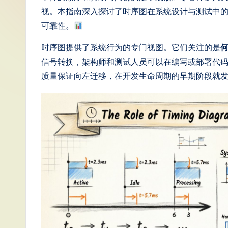
S
视。本指南深入探讨了时序图在系统设计与测试中
可靠性。
i
时序图提供了系统行为的专门视图。它们关注的是
m
信号转换，架构师和测试人员可以在编写或部署代
p
质量保证向左迁移，在开发生命周期的早期阶段就
li
fi
e
d
C
hi
n