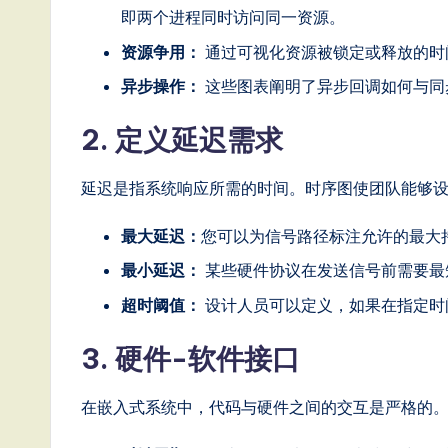
ft
即两个进程同时访问同一资源。
资源争用：
通过可视化资源被锁定或释放的时
w
异步操作：
这些图表阐明了异步回调如何与同
a
2. 定义延迟需求
r
e
延迟是指系统响应所需的时间。时序图使团队能够
,
最大延迟：
您可以为信号路径标注允许的最大
a
最小延迟：
某些硬件协议在发送信号前需要最
超时阈值：
设计人员可以定义，如果在指定时
n
d
3. 硬件-软件接口
D
在嵌入式系统中，代码与硬件之间的交互是严格的
i