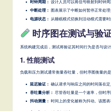
时钟周期：
设计人员可以将信号映射到时钟周
g
中断处理：
图表展示了中断如何暂停正常处理
it
电源状态：
从睡眠模式切换到活动模式需要时
a
时序图在测试与验
l
系统构建完成后，测试将验证其时间行为是否与设
In
1. 性能测试
n
o
负载和压力测试通常衡量吞吐量，但时序图衡量的
v
延迟验证：
确认请求与响应之间的时间落在定
a
吞吐量分析：
尽管吞吐量是一个速率，但时序
ti
抖动测量：
时间上的变化被称为抖动。该图表