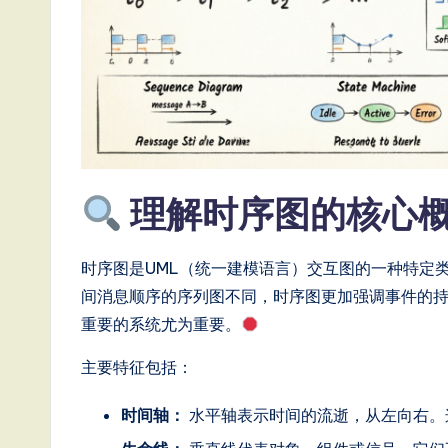
e
s
e
-
L
理解时序图的核心
a
时序图是UML（统一建模语言）交互图的一种特定
t
间消息顺序的序列图不同，时序图更加强调事件的
e
重要的系统尤为重要。
s
主要特征包括：
t
时间轴：
水平轴表示时间的流逝，从左向右。