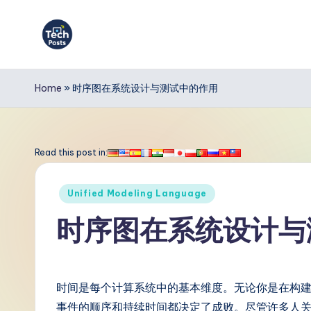
Skip
to
T
content
e
Home
»
时序图在系统设计与测试中的作用
c
h
Read this post in:
P
Posted
Unified Modeling Language
o
in
时序图在系统设计与
s
t
时间是每个计算系统中的基本维度。无论你是在构
s
事件的顺序和持续时间都决定了成败。尽管许多人