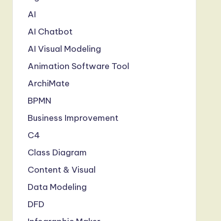
AI
AI Chatbot
AI Visual Modeling
Animation Software Tool
ArchiMate
BPMN
Business Improvement
C4
Class Diagram
Content & Visual
Data Modeling
DFD