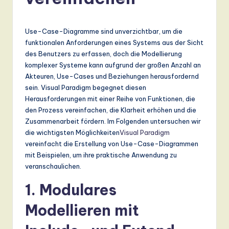
r
m
a
Use-Case-Diagramme sind unverzichtbar, um die
funktionalen Anforderungen eines Systems aus der Sicht
n
des Benutzers zu erfassen, doch die Modellierung
-
komplexer Systeme kann aufgrund der großen Anzahl an
Akteuren, Use-Cases und Beziehungen herausfordernd
L
sein. Visual Paradigm begegnet diesen
a
Herausforderungen mit einer Reihe von Funktionen, die
den Prozess vereinfachen, die Klarheit erhöhen und die
t
Zusammenarbeit fördern. Im Folgenden untersuchen wir
e
die wichtigsten Möglichkeiten
Visual Paradigm
vereinfacht die Erstellung von Use-Case-Diagrammen
s
mit Beispielen, um ihre praktische Anwendung zu
t
veranschaulichen.
T
1. Modulares
r
Modellieren mit
e