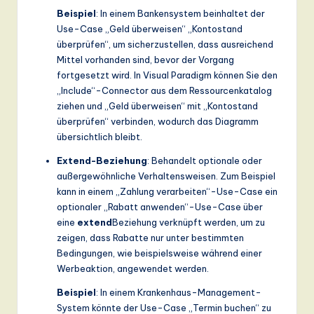
Beispiel
: In einem Bankensystem beinhaltet der
a
Use-Case „Geld überweisen“ „Kontostand
n
überprüfen“, um sicherzustellen, dass ausreichend
Mittel vorhanden sind, bevor der Vorgang
d
fortgesetzt wird. In Visual Paradigm können Sie den
D
„Include“-Connector aus dem Ressourcenkatalog
ziehen und „Geld überweisen“ mit „Kontostand
ig
überprüfen“ verbinden, wodurch das Diagramm
it
übersichtlich bleibt.
a
Extend-Beziehung
: Behandelt optionale oder
außergewöhnliche Verhaltensweisen. Zum Beispiel
l
kann in einem „Zahlung verarbeiten“-Use-Case ein
In
optionaler „Rabatt anwenden“-Use-Case über
eine
extend
Beziehung verknüpft werden, um zu
n
zeigen, dass Rabatte nur unter bestimmten
o
Bedingungen, wie beispielsweise während einer
Werbeaktion, angewendet werden.
v
Beispiel
: In einem Krankenhaus-Management-
a
System könnte der Use-Case „Termin buchen“ zu