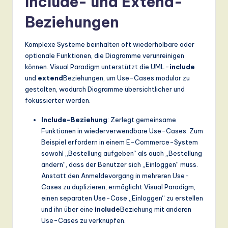
Include- und Extend-
n
Beziehungen
d
s
Komplexe Systeme beinhalten oft wiederholbare oder
in
optionale Funktionen, die Diagramme verunreinigen
können. Visual Paradigm unterstützt die UML-
include
A
und
extend
Beziehungen, um Use-Cases modular zu
I,
gestalten, wodurch Diagramme übersichtlicher und
fokussierter werden.
S
Include-Beziehung
: Zerlegt gemeinsame
o
Funktionen in wiederverwendbare Use-Cases. Zum
ft
Beispiel erfordern in einem E-Commerce-System
sowohl „Bestellung aufgeben“ als auch „Bestellung
w
ändern“, dass der Benutzer sich „Einloggen“ muss.
a
Anstatt den Anmeldevorgang in mehreren Use-
Cases zu duplizieren, ermöglicht Visual Paradigm,
r
einen separaten Use-Case „Einloggen“ zu erstellen
e
und ihn über eine
include
Beziehung mit anderen
Use-Cases zu verknüpfen.
,