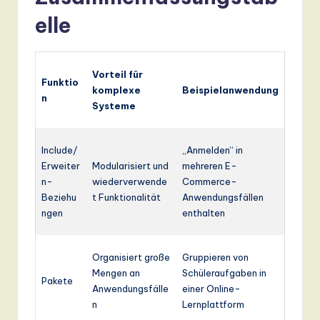
elle
Vorteil für
Funktio
komplexe
Beispielanwendung
n
Systeme
Include/
„Anmelden“ in
Erweiter
Modularisiert und
mehreren E-
n-
wiederverwende
Commerce-
Beziehu
t Funktionalität
Anwendungsfällen
ngen
enthalten
Organisiert große
Gruppieren von
Mengen an
Schüleraufgaben in
Pakete
Anwendungsfälle
einer Online-
n
Lernplattform