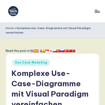
Skip
to
T
content
e
Home
»
Komplexe Use-Case-Diagramme mit Visual Paradigm
vereinfachen
c
h
P
Read this post in:
o
Posted
Use Case Modeling
s
in
Komplexe Use-
t
s
Case-Diagramme
G
mit Visual Paradigm
e
vereinfachen