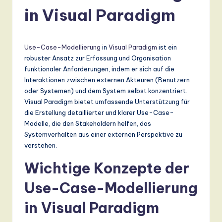
r
in Visual Paradigm
m
a
n
Use-Case-Modellierung
in
Visual Paradigm
ist ein
robuster Ansatz zur Erfassung und Organisation
-
funktionaler Anforderungen, indem er sich auf die
L
Interaktionen zwischen externen Akteuren (Benutzern
oder Systemen) und dem System selbst konzentriert.
a
Visual Paradigm bietet umfassende Unterstützung für
t
die Erstellung detaillierter und klarer Use-Case-
Modelle, die den Stakeholdern helfen, das
e
Systemverhalten aus einer externen Perspektive zu
s
verstehen.
t
Wichtige Konzepte der
T
Use-Case-Modellierung
r
in Visual Paradigm
e