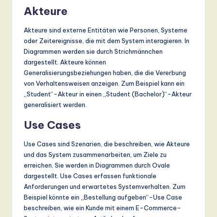
n
Akteure
d
Akteure sind externe Entitäten wie Personen, Systeme
s
oder Zeitereignisse, die mit dem System interagieren. In
Diagrammen werden sie durch Strichmännchen
in
dargestellt. Akteure können
A
Generalisierungsbeziehungen haben, die die Vererbung
von Verhaltensweisen anzeigen. Zum Beispiel kann ein
I,
„Student“-Akteur in einen „Student (Bachelor)“-Akteur
S
generalisiert werden.
o
Use Cases
ft
Use Cases sind Szenarien, die beschreiben, wie Akteure
w
und das System zusammenarbeiten, um Ziele zu
a
erreichen. Sie werden in Diagrammen durch Ovale
dargestellt. Use Cases erfassen funktionale
r
Anforderungen und erwartetes Systemverhalten. Zum
e
Beispiel könnte ein „Bestellung aufgeben“-Use Case
beschreiben, wie ein Kunde mit einem E-Commerce-
,