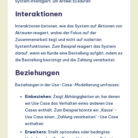
System interagiert, um Artikel zu kaufen.
a
Interaktionen
n
Interaktionen betonen, wie das System auf Aktionen von
d
Akteuren reagiert, wobei der Fokus auf der
D
Zusammenarbeit liegt und nicht auf isolierten
Systemfunktionen. Zum Beispiel reagiert das System
ig
darauf, wenn ein Kunde eine Bestellung aufgibt, indem es
it
die Bestellung bestätigt und die Zahlung verarbeitet.
a
Beziehungen
l
Beziehungen in der Use-Case-Modellierung umfassen:
In
Einbeziehen:
Zeigt Abhängigkeiten an, bei denen
n
ein Use Case das Verhalten eines anderen Use
o
Cases enthält. Zum Beispiel könnte ein „Kasse“-
Use Case einen „Zahlung verarbeiten“-Use Case
v
enthalten.
a
Erweitern:
Stellt optionales oder bedingtes