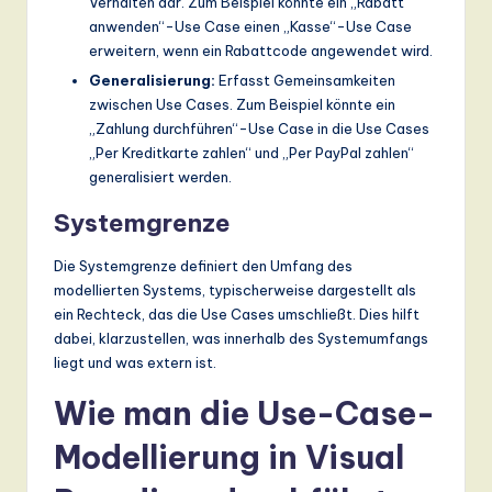
Verhalten dar. Zum Beispiel könnte ein „Rabatt
ti
anwenden“-Use Case einen „Kasse“-Use Case
o
erweitern, wenn ein Rabattcode angewendet wird.
n
Generalisierung:
Erfasst Gemeinsamkeiten
zwischen Use Cases. Zum Beispiel könnte ein
„Zahlung durchführen“-Use Case in die Use Cases
„Per Kreditkarte zahlen“ und „Per PayPal zahlen“
generalisiert werden.
Systemgrenze
Die Systemgrenze definiert den Umfang des
modellierten Systems, typischerweise dargestellt als
ein Rechteck, das die Use Cases umschließt. Dies hilft
dabei, klarzustellen, was innerhalb des Systemumfangs
liegt und was extern ist.
Wie man die Use-Case-
Modellierung in Visual