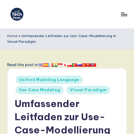
Skip
to
T
content
e
Home
»
Umfassender Leitfaden zur Use-Case-Modellierung in
Visual Paradigm
c
h
P
Read this post in:
o
Posted
Unified Modeling Language
s
in
Use Case Modeling
Visual Paradigm
t
Umfassender
s
G
Leitfaden zur Use-
e
Case-Modellierung