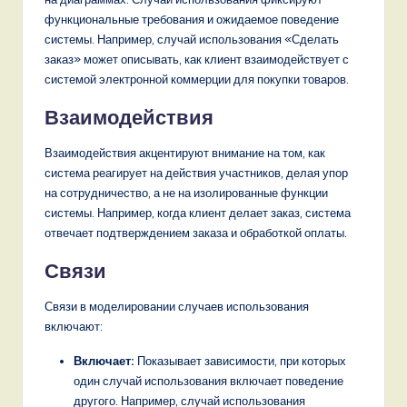
функциональные требования и ожидаемое поведение
,
системы. Например, случай использования «Сделать
a
заказ» может описывать, как клиент взаимодействует с
системой электронной коммерции для покупки товаров.
n
d
Взаимодействия
D
Взаимодействия акцентируют внимание на том, как
i
система реагирует на действия участников, делая упор
на сотрудничество, а не на изолированные функции
g
системы. Например, когда клиент делает заказ, система
it
отвечает подтверждением заказа и обработкой оплаты.
a
Связи
l
Связи в моделировании случаев использования
I
включают:
n
Включает:
Показывает зависимости, при которых
n
один случай использования включает поведение
другого. Например, случай использования