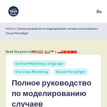
Перейти
к
T
содержимому
e
Home
»
Полное руководство по моделированию случаев использования в
Visual Paradigm
c
h
P
Read this post in:
o
Опубликовано
Unified Modeling Language
s
в
Use Case Modeling
Visual Paradigm
t
Полное руководство
s
R
по моделированию
u
случаев