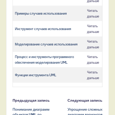
дальше
Читать
Примеры случаев использования
дальше
Читать
Инструмент случаев использования
дальше
Читать
Моделирование случаев использования
дальше
Процесс и инструменты программного
Читать
обеспечения моделирования UML
дальше
Читать
Функции инструмента UML
дальше
Навигация
Предыдущая запись
Следующая запись
Понимание диаграмм
Упрощение сложных
записи
объектов UML по
диаграмм вариантов