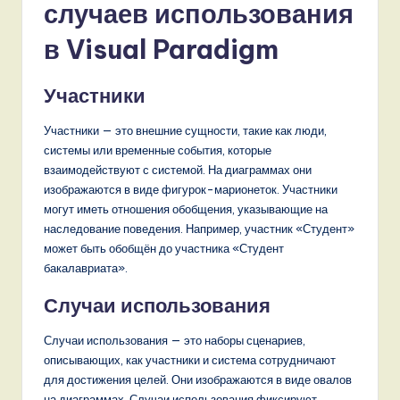
случаев использования
n
d
в Visual Paradigm
s
Участники
in
A
Участники — это внешние сущности, такие как люди,
системы или временные события, которые
I,
взаимодействуют с системой. На диаграммах они
S
изображаются в виде фигурок-марионеток. Участники
могут иметь отношения обобщения, указывающие на
o
наследование поведения. Например, участник «Студент»
f
может быть обобщён до участника «Студент
бакалавриата».
t
Случаи использования
w
a
Случаи использования — это наборы сценариев,
описывающих, как участники и система сотрудничают
r
для достижения целей. Они изображаются в виде овалов
e
на диаграммах. Случаи использования фиксируют