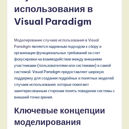
s
использования в
si
a
Visual Paradigm
n
-
Моделирование случаев использования
в
Visual
L
Paradigm
является надежным подходом к сбору и
организации функциональных требований за счет
a
фокусировки на взаимодействии между внешними
t
участниками (пользователями или системами) и самой
системой. Visual Paradigm предоставляет широкую
e
поддержку для создания подробных и понятных моделей
s
случаев использования, которые помогают
заинтересованным сторонам понять поведение системы с
t
внешней точки зрения.
T
Ключевые концепции
r
моделирования
e