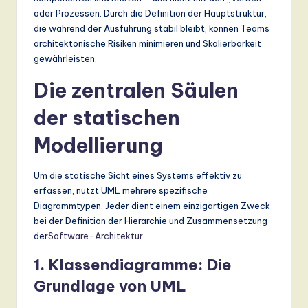
oder Prozessen. Durch die Definition der Hauptstruktur,
a
die während der Ausführung stabil bleibt, können Teams
n
architektonische Risiken minimieren und Skalierbarkeit
gewährleisten.
d
Die zentralen Säulen
D
ig
der statischen
it
Modellierung
a
l
Um die statische Sicht eines Systems effektiv zu
erfassen, nutzt UML mehrere spezifische
In
Diagrammtypen. Jeder dient einem einzigartigen Zweck
n
bei der Definition der Hierarchie und Zusammensetzung
der
Software-Architektur
.
o
1. Klassendiagramme: Die
v
Grundlage von UML
a