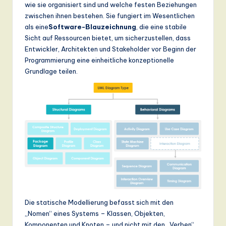
n
wie sie organisiert sind und welche festen Beziehungen
zwischen ihnen bestehen. Sie fungiert im Wesentlichen
d
als eine
Software-Blauzeichnung
, die eine stabile
s
Sicht auf Ressourcen bietet, um sicherzustellen, dass
Entwickler, Architekten und Stakeholder vor Beginn der
in
Programmierung eine einheitliche konzeptionelle
A
Grundlage teilen.
I,
S
o
ft
w
a
r
Die statische Modellierung befasst sich mit den
e
„Nomen“ eines Systems – Klassen, Objekten,
,
Komponenten und Knoten – und nicht mit den „Verben“