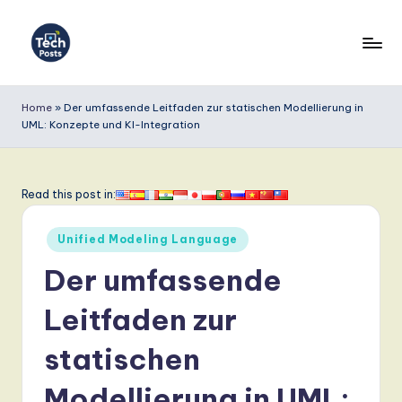
Skip
to
T
content
e
Home
»
Der umfassende Leitfaden zur statischen Modellierung in
UML: Konzepte und KI-Integration
c
h
P
Read this post in:
o
Posted
Unified Modeling Language
s
in
Der umfassende
t
s
Leitfaden zur
G
statischen
e
Modellierung in UML: