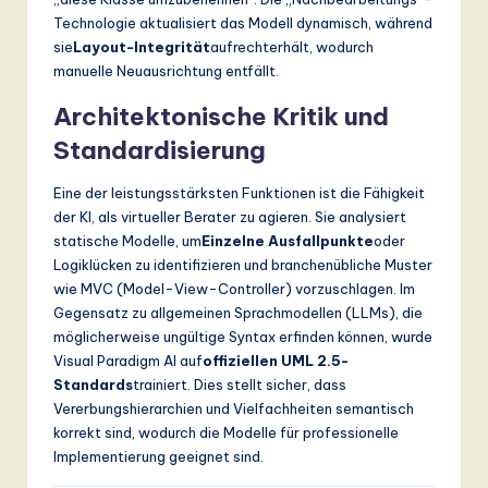
Technologie aktualisiert das Modell dynamisch, während
sie
Layout-Integrität
aufrechterhält, wodurch
manuelle Neuausrichtung entfällt.
Architektonische Kritik und
Standardisierung
Eine der leistungsstärksten Funktionen ist die Fähigkeit
der KI, als virtueller Berater zu agieren. Sie analysiert
statische Modelle, um
Einzelne Ausfallpunkte
oder
Logiklücken zu identifizieren und branchenübliche Muster
wie MVC (Model-View-Controller) vorzuschlagen. Im
Gegensatz zu allgemeinen Sprachmodellen (LLMs), die
möglicherweise ungültige Syntax erfinden können, wurde
Visual Paradigm AI auf
offiziellen UML 2.5-
Standards
trainiert. Dies stellt sicher, dass
Vererbungshierarchien und Vielfachheiten semantisch
korrekt sind, wodurch die Modelle für professionelle
Implementierung geeignet sind.