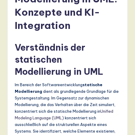
r
m
Konzepte und KI-
a
Integration
n
-
Verständnis der
L
statischen
a
t
Modellierung in UML
e
Im Bereich der Softwareentwicklung
statische
s
Modellierung
dient als grundlegende Grundlage für die
t
Systemgestaltung. Im Gegensatz zur dynamischen
Modellierung, die das Verhalten über die Zeit simuliert,
T
konzentriert sich die statische Modellierung in
Unified
r
Modeling Language (UML)
konzentriert sich
ausschließlich auf die strukturellen Aspekte eines
e
Systems. Sie identifiziert, welche Elemente existieren,