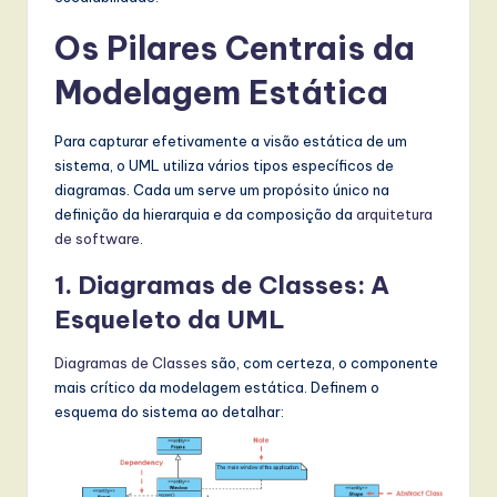
w
Os Pilares Centrais da
a
Modelagem Estática
r
e
Para capturar efetivamente a visão estática de um
sistema, o UML utiliza vários tipos específicos de
,
diagramas. Cada um serve um propósito único na
a
definição da hierarquia e da composição da
arquitetura
de software
.
n
1. Diagramas de Classes: A
d
Esqueleto da UML
D
i
Diagramas de Classes
são, com certeza, o componente
mais crítico da modelagem estática. Definem o
g
esquema do sistema ao detalhar:
it
a