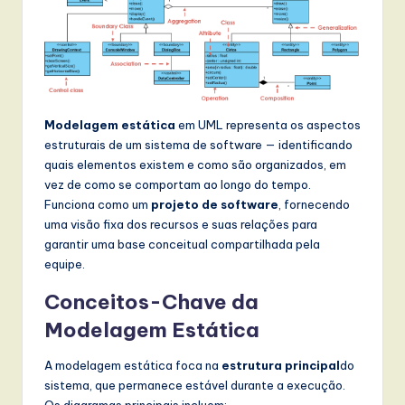
l
I
n
n
o
Modelagem estática
em UML representa os aspectos
estruturais de um sistema de software — identificando
v
quais elementos existem e como são organizados, em
a
vez de como se comportam ao longo do tempo.
Funciona como um
projeto de software
, fornecendo
ti
uma visão fixa dos recursos e suas relações para
o
garantir uma base conceitual compartilhada pela
equipe.
n
Conceitos-Chave da
Modelagem Estática
A modelagem estática foca na
estrutura principal
do
sistema, que permanece estável durante a execução.
Os diagramas principais incluem: