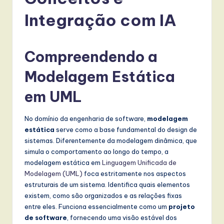
r
t
Integração com IA
u
g
Compreendendo a
u
Modelagem Estática
e
em UML
s
e
No domínio da engenharia de software,
modelagem
-
estática
serve como a base fundamental do design de
sistemas. Diferentemente da modelagem dinâmica, que
L
simula o comportamento ao longo do tempo, a
a
modelagem estática em
Linguagem Unificada de
Modelagem (UML)
foca estritamente nos aspectos
t
estruturais de um sistema. Identifica quais elementos
e
existem, como são organizados e as relações fixas
entre eles. Funciona essencialmente como um
projeto
s
de software
, fornecendo uma visão estável dos