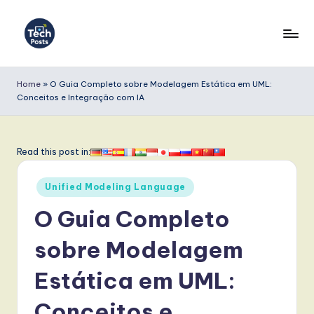
Skip
to
T
content
e
Home
»
O Guia Completo sobre Modelagem Estática em UML:
Conceitos e Integração com IA
c
h
P
Read this post in:
o
Posted
Unified Modeling Language
s
in
O Guia Completo
t
s
sobre Modelagem
P
Estática em UML:
o
Conceitos e