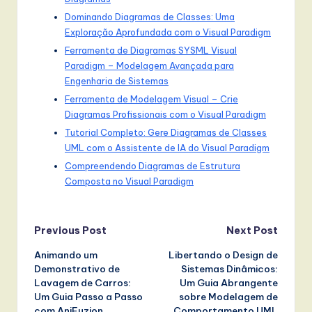
Dominando Diagramas de Classes: Uma
Exploração Aprofundada com o Visual Paradigm
Ferramenta de Diagramas SYSML Visual
Paradigm – Modelagem Avançada para
Engenharia de Sistemas
Ferramenta de Modelagem Visual – Crie
Diagramas Profissionais com o Visual Paradigm
Tutorial Completo: Gere Diagramas de Classes
UML com o Assistente de IA do Visual Paradigm
Compreendendo Diagramas de Estrutura
Composta no Visual Paradigm
Post
Previous Post
Next Post
Animando um
Libertando o Design de
navigation
Demonstrativo de
Sistemas Dinâmicos:
Lavagem de Carros:
Um Guia Abrangente
Um Guia Passo a Passo
sobre Modelagem de
com AniFuzion
Comportamento UML