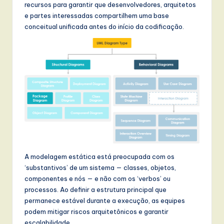
t
recursos para garantir que desenvolvedores, arquitetos
e partes interessadas compartilhem uma base
T
conceitual unificada antes do início da codificação.
r
e
n
d
s
in
A
I,
A modelagem estática está preocupada com os
‘substantivos’ de um sistema — classes, objetos,
S
componentes e nós — e não com os ‘verbos’ ou
o
processos. Ao definir a estrutura principal que
permanece estável durante a execução, as equipes
f
podem mitigar riscos arquitetônicos e garantir
t
escalabilidade.