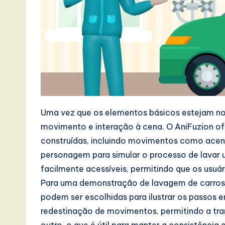
s
i
n
A
I,
S
Uma vez que os elementos básicos estejam no 
o
movimento e interação à cena. O AniFuzion of
construídas, incluindo movimentos como acena
ft
personagem para simular o processo de lavar 
w
facilmente acessíveis, permitindo que os usuá
Para uma demonstração de lavagem de carros,
a
podem ser escolhidas para ilustrar os passos
r
redestinação de movimentos, permitindo a tr