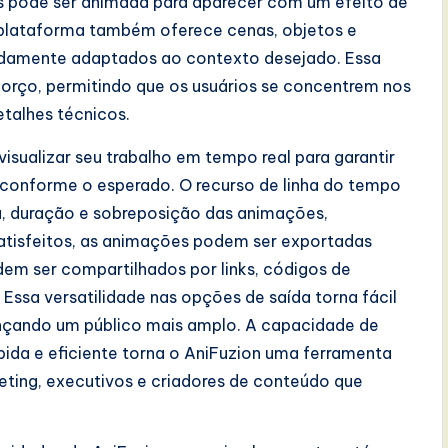
s pode ser animada para aparecer com um efeito de
plataforma também oferece cenas, objetos e
idamente adaptados ao contexto desejado. Essa
orço, permitindo que os usuários se concentrem nos
talhes técnicos.
isualizar seu trabalho em tempo real para garantir
conforme o esperado. O recurso de linha do tempo
a, duração e sobreposição das animações,
atisfeitos, as animações podem ser exportadas
dem ser compartilhados por links, códigos de
Essa versatilidade nas opções de saída torna fácil
cançando um público mais amplo. A capacidade de
pida e eficiente torna o AniFuzion uma ferramenta
keting, executivos e criadores de conteúdo que