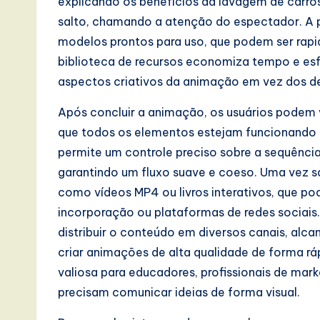
explicando os benefícios da lavagem de carro
I
salto, chamando a atenção do espectador. A 
modelos prontos para uso, que podem ser rap
n
biblioteca de recursos economiza tempo e esf
n
aspectos criativos da animação em vez dos de
o
Após concluir a animação, os usuários podem v
que todos os elementos estejam funcionando 
v
permite um controle preciso sobre a sequênci
a
garantindo um fluxo suave e coeso. Uma vez s
como vídeos MP4 ou livros interativos, que po
ti
incorporação ou plataformas de redes sociais. 
o
distribuir o conteúdo em diversos canais, al
criar animações de alta qualidade de forma rá
n
valiosa para educadores, profissionais de mar
precisam comunicar ideias de forma visual.