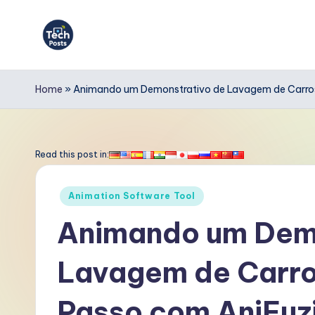
Skip
to
T
content
e
Home
»
Animando um Demonstrativo de Lavagem de Carros
c
h
Read this post in:
P
Posted
Animation Software Tool
o
in
Animando um Demo
s
Lavagem de Carro
t
s
Passo com AniFuz