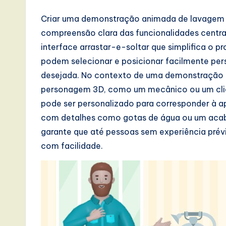
a
Criar uma demonstração animada de lavagem
compreensão clara das funcionalidades centra
t
interface arrastar-e-soltar que simplifica o p
e
podem selecionar e posicionar facilmente pers
desejada. No contexto de uma demonstração de
s
personagem 3D, como um mecânico ou um clie
t
pode ser personalizado para corresponder à a
com detalhes como gotas de água ou um acaba
T
garante que até pessoas sem experiência pré
r
com facilidade.
e
n
d