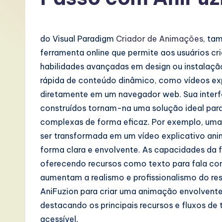
P
o
do Visual Paradigm
Criador de Animações
, ta
rt
ferramenta online que permite aos usuários cr
habilidades avançadas em design ou instalaçã
u
rápida de conteúdo dinâmico, como vídeos expl
g
diretamente em um navegador web. Sua interfa
construídos tornam-na uma solução ideal para 
u
complexas de forma eficaz. Por exemplo, um
e
ser transformada em um vídeo explicativo an
forma clara e envolvente. As capacidades da
s
oferecendo recursos como texto para fala com
e
aumentam a realismo e profissionalismo do resu
AniFuzion para criar uma animação envolvent
-
destacando os principais recursos e fluxos de
L
acessível.