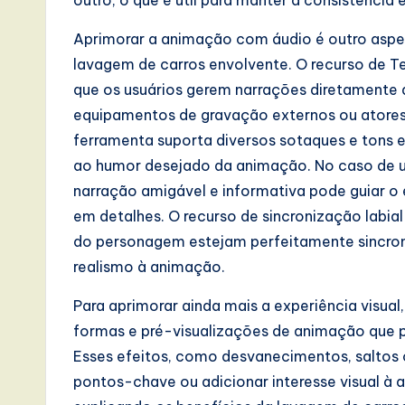
outro, o que é útil para manter a consistência
e
Aprimorar a animação com áudio é outro aspe
,
lavagem de carros envolvente. O recurso de T
a
que os usuários gerem narrações diretamente a 
equipamentos de gravação externos ou atores 
n
ferramenta suporta diversos sotaques e tons 
d
ao humor desejado da animação. No caso de 
narração amigável e informativa pode guiar o
D
em detalhes. O recurso de sincronização labi
i
do personagem estejam perfeitamente sincro
realismo à animação.
g
Para aprimorar ainda mais a experiência visua
it
formas e pré-visualizações de animação que p
a
Esses efeitos, como desvanecimentos, saltos 
pontos-chave ou adicionar interesse visual à
l