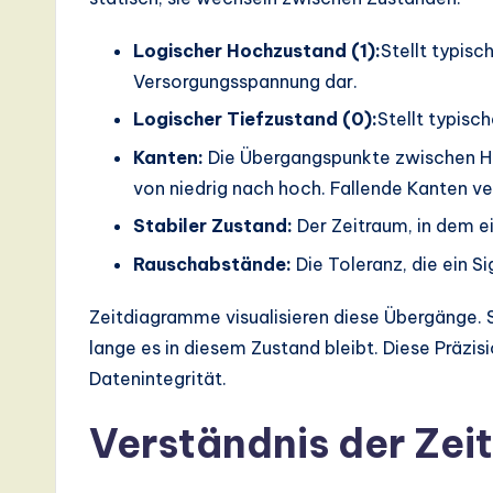
d
Logischer Hochzustand (1):
Stellt typis
D
Versorgungsspannung dar.
i
Logischer Tiefzustand (0):
Stellt typisc
g
Kanten:
Die Übergangspunkte zwischen Ho
von niedrig nach hoch. Fallende Kanten ve
it
Stabiler Zustand:
Der Zeitraum, in dem ei
a
Rauschabstände:
Die Toleranz, die ein Si
l
Zeitdiagramme visualisieren diese Übergänge. 
In
lange es in diesem Zustand bleibt. Diese Präzis
Datenintegrität.
n
Verständnis der Ze
o
v