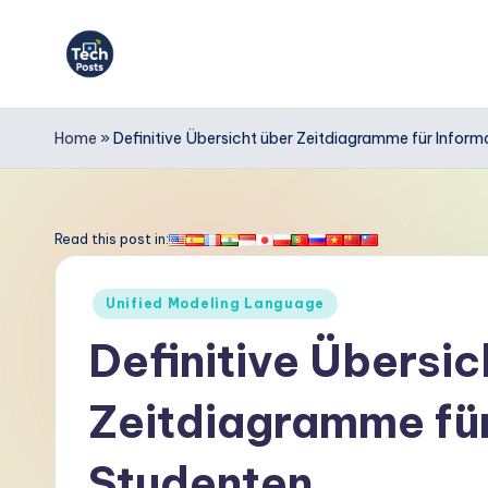
Skip
to
T
content
e
Home
»
Definitive Übersicht über Zeitdiagramme für Infor
c
h
Read this post in:
P
Posted
Unified Modeling Language
o
in
Definitive Übersic
s
Zeitdiagramme für
t
s
Studenten