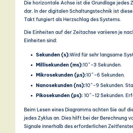
Die horizontale Achse ist die Grundlage jedes Z
a
dar. In der digitalen Schaltungstechnik ist dies
Takt fungiert als Herzschlag des Systems.
ti
Die Einheiten auf der Zeitachse variieren je n
o
Einheiten sind:
n
Sekunden (s):
Wird für sehr langsame Sy
Millisekunden (ms):
10^-3 Sekunden.
Mikrosekunden (µs):
10^-6 Sekunden.
Nanosekunden (ns):
10^-9 Sekunden. Sta
Pikosekunden (ps):
10^-12 Sekunden. Erfo
Beim Lesen eines Diagramms achten Sie auf die
jedes Zyklus an. Dies hilft bei der Berechnung 
Signale innerhalb des erforderlichen Zeitfenster