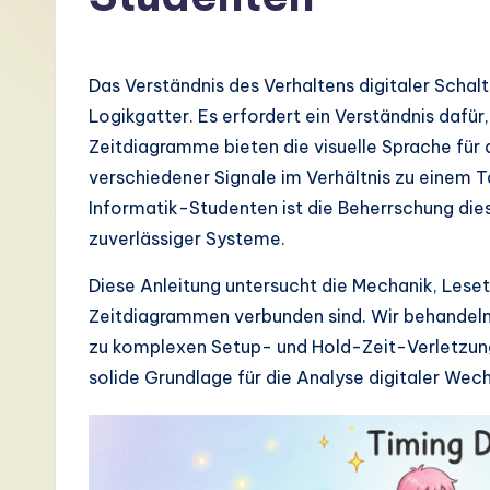
G
e
Das Verständnis des Verhaltens digitaler Schal
r
Logikgatter. Es erfordert ein Verständnis dafür
Zeitdiagramme bieten die visuelle Sprache für 
m
verschiedener Signale im Verhältnis zu einem T
a
Informatik-Studenten ist die Beherrschung die
zuverlässiger Systeme.
n
Diese Anleitung untersucht die Mechanik, Leset
-
Zeitdiagrammen verbunden sind. Wir behandeln 
L
zu komplexen Setup- und Hold-Zeit-Verletzung
solide Grundlage für die Analyse digitaler Wec
a
t
e