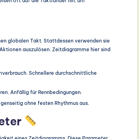
isen oft auf die Taktränder hin, um
inen globalen Takt. Stattdessen verwenden sie
Aktionen auszulösen. Zeitdiagramme hier sind
omverbrauch. Schnellere durchschnittliche
ren. Anfällig für Rennbedingungen.
egenseitig ohne festen Rhythmus aus.
eter
sigkeit eines Zeitdiagramms. Diese Parameter