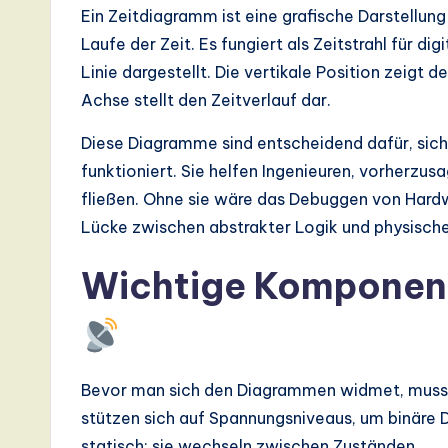
I,
Ein Zeitdiagramm ist eine grafische Darstellu
S
Laufe der Zeit. Es fungiert als Zeitstrahl für dig
Linie dargestellt. Die vertikale Position zeigt
o
Achse stellt den Zeitverlauf dar.
ft
Diese Diagramme sind entscheidend dafür, siche
w
funktioniert. Sie helfen Ingenieuren, vorherzus
fließen. Ohne sie wäre das Debuggen von Hard
a
Lücke zwischen abstrakter Logik und physischer
r
Wichtige Komponente
e
,
a
Bevor man sich den Diagrammen widmet, muss m
stützen sich auf Spannungsniveaus, um binäre D
n
statisch; sie wechseln zwischen Zuständen.