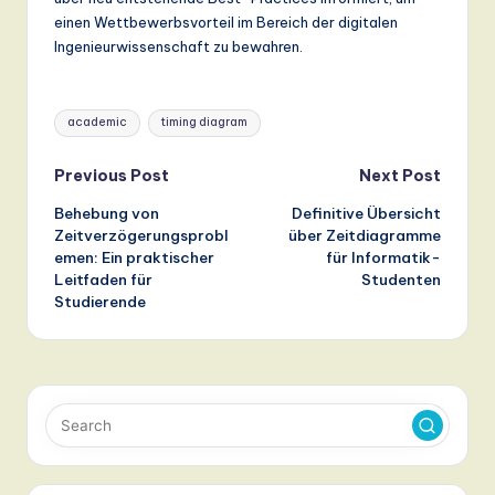
einen Wettbewerbsvorteil im Bereich der digitalen
Ingenieurwissenschaft zu bewahren.
Tags:
academic
timing diagram
Post
Previous Post
Next Post
Behebung von
Definitive Übersicht
navigation
Zeitverzögerungsprobl
über Zeitdiagramme
emen: Ein praktischer
für Informatik-
Leitfaden für
Studenten
Studierende