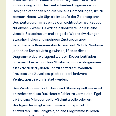
r
Entwicklung ist Klarheit entscheidend. Ingenieure und
m
Designer verlassen sich auf visuelle Darstellungen, um zu
a
kommunizieren, wie Signale im Laufe der Zeit reagieren.
Das Zeitdiagramm ist eines der wichtigsten Werkzeuge
n
für diesen Zweck. Es wandelt abstrakte Logik in eine
-
visuelle Zeitachse um und zeigt die Wechselwirkungen
zwischen hohen und niedrigen Zuständen über
L
verschiedene Komponenten hinweg auf. Sobald Systeme
a
jedoch an Komplexität gewinnen, können diese
Diagramme überwältigend werden. Dieser Leitfaden
t
untersucht eine modulare Strategie, um Zeitdiagramme
e
effektiv zu analysieren und zu entziffern, wodurch
Präzision und Zuverlässigkeit bei der Hardware-
s
Verifikation gewährleistet werden.
t
Das Verständnis des Daten- und Steuersignalflusses ist
T
entscheidend, um funktionale Fehler zu vermeiden. Egal,
ob Sie eine Mikrocontroller-Schnittstelle oder ein
r
Hochgeschwindigkeitskommunikationsprotokoll
e
entwerfen – die Fähigkeit, solche Diagramme zu lesen