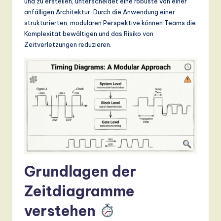
und zu erstellen, unterscheidet eine robuste von einer
n
anfälligen Architektur. Durch die Anwendung einer
d
strukturierten, modularen Perspektive können Teams die
Komplexität bewältigen und das Risiko von
s
Zeitverletzungen reduzieren.
in
A
I,
S
o
ft
w
Grundlagen der
a
r
Zeitdiagramme
e
verstehen
,