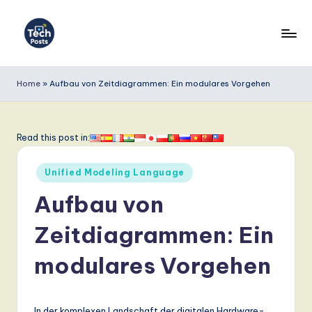
Skip
to
T
content
e
Home
»
Aufbau von Zeitdiagrammen: Ein modulares Vorgehen
c
h
Read this post in:
P
Posted
o
Unified Modeling Language
in
s
Aufbau von
t
Zeitdiagrammen: Ein
s
modulares Vorgehen
G
e
In der komplexen Landschaft der digitalen Hardware-