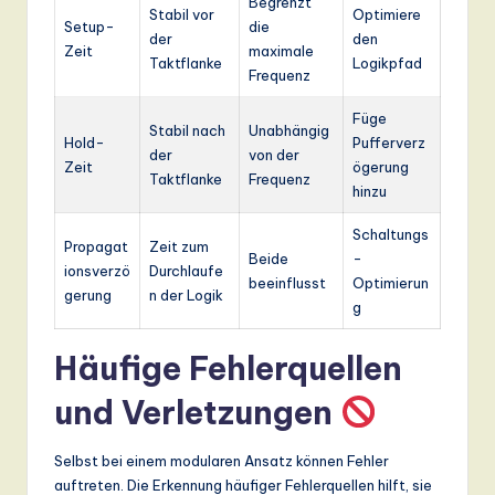
Begrenzt
Stabil vor
Optimiere
Setup-
die
der
den
Zeit
maximale
Taktflanke
Logikpfad
Frequenz
Füge
Stabil nach
Unabhängig
Hold-
Pufferverz
der
von der
Zeit
ögerung
Taktflanke
Frequenz
hinzu
Schaltungs
Propagat
Zeit zum
Beide
-
ionsverzö
Durchlaufe
beeinflusst
Optimierun
gerung
n der Logik
g
Häufige Fehlerquellen
und Verletzungen
Selbst bei einem modularen Ansatz können Fehler
auftreten. Die Erkennung häufiger Fehlerquellen hilft, sie