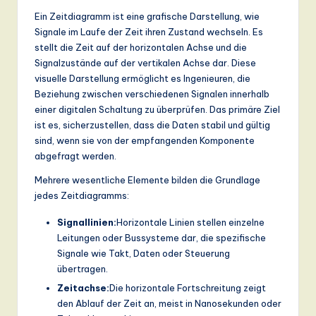
a
Ein Zeitdiagramm ist eine grafische Darstellung, wie
Signale im Laufe der Zeit ihren Zustand wechseln. Es
n
stellt die Zeit auf der horizontalen Achse und die
d
Signalzustände auf der vertikalen Achse dar. Diese
visuelle Darstellung ermöglicht es Ingenieuren, die
D
Beziehung zwischen verschiedenen Signalen innerhalb
ig
einer digitalen Schaltung zu überprüfen. Das primäre Ziel
ist es, sicherzustellen, dass die Daten stabil und gültig
it
sind, wenn sie von der empfangenden Komponente
a
abgefragt werden.
l
Mehrere wesentliche Elemente bilden die Grundlage
jedes Zeitdiagramms:
In
Signallinien:
Horizontale Linien stellen einzelne
n
Leitungen oder Bussysteme dar, die spezifische
o
Signale wie Takt, Daten oder Steuerung
übertragen.
v
Zeitachse:
Die horizontale Fortschreitung zeigt
a
den Ablauf der Zeit an, meist in Nanosekunden oder