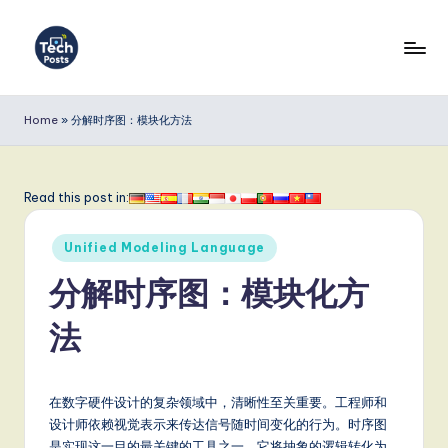
Skip
to
T
content
e
Home
»
分解时序图：模块化方法
c
h
Read this post in:
P
Posted
o
Unified Modeling Language
in
s
分解时序图：模块化方
t
法
s
S
在数字硬件设计的复杂领域中，清晰性至关重要。工程师和
i
设计师依赖视觉表示来传达信号随时间变化的行为。时序图
是实现这一目的最关键的工具之一。它将抽象的逻辑转化为