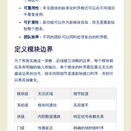
个系统中。
it
可重用性：
常见模块的标准化时序模式可以在不同项目
a
中重复使用。
l
可扩展性：
新功能可以作为新模块添加，而无需重新绘
制整个图表。
In
团队效率：
不同的团队可以同时处理各自的时序图。
n
定义模块边界
o
v
为了有效实施这一策略，必须建立清晰的边界。每个模块都
应具有明确的输入和输出。单个模块的时序图应重点关注跨
a
越该边界的信号。除非内部细节直接影响接口时序，否则可
ti
以将其抽象化。
o
模块级
关注区域
细节粒度
n
系统级
模块间通信
高层握手
块级
内部数据通路
特定信号依赖关系
门级
传播延迟
精确的纳秒级时序