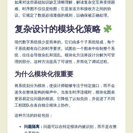
如果对这些基础知识缺乏清晰理解，解读复杂交互将变得困
S
难。时序图不仅仅是绘图；它是发送方和接收方之间的协
议。它规定了数据必须遵循的规则，以确保被正确处理。
o
复杂设计的模块化策略
ft
w
现代数字系统很少是简单的。它们由多个子系统组成，每个
a
子系统都有自己的时序要求。试图在一个图表中绘制整个系
统，往往会导致杂乱和混乱。模块化方法将设计分解为可管
r
理的部分。这种方法提高了可读性，并简化了调试过程。
e
为什么模块化很重要
,
a
将系统划分为模块，使设计师能够专注于特定接口，而不会
迷失在整体架构的噪声中。当发生时序违规时，模块化图表
n
更容易定位问题的根源。它降低了认知负担，并促进了不同
d
工程团队在各自独立模块上协作。
D
这种方法的好处包括：
ig
问题隔离：
问题可以在特定模块内被识别，而不是在整