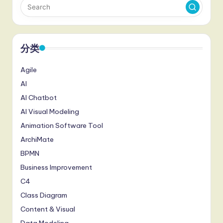
分类
Agile
AI
AI Chatbot
AI Visual Modeling
Animation Software Tool
ArchiMate
BPMN
Business Improvement
C4
Class Diagram
Content & Visual