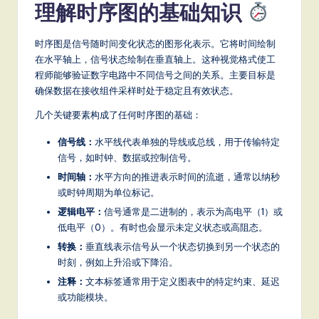
理解时序图的基础知识
a
t
时序图是信号随时间变化状态的图形化表示。它将时间绘制
e
在水平轴上，信号状态绘制在垂直轴上。这种视觉格式使工
程师能够验证数字电路中不同信号之间的关系。主要目标是
s
确保数据在接收组件采样时处于稳定且有效状态。
t
几个关键要素构成了任何时序图的基础：
T
信号线：
水平线代表单独的导线或总线，用于传输特定
r
信号，如时钟、数据或控制信号。
e
时间轴：
水平方向的推进表示时间的流逝，通常以纳秒
或时钟周期为单位标记。
n
逻辑电平：
信号通常是二进制的，表示为高电平（1）或
d
低电平（0）。有时也会显示未定义状态或高阻态。
s
转换：
垂直线表示信号从一个状态切换到另一个状态的
时刻，例如上升沿或下降沿。
in
注释：
文本标签通常用于定义图表中的特定约束、延迟
A
或功能模块。
I,