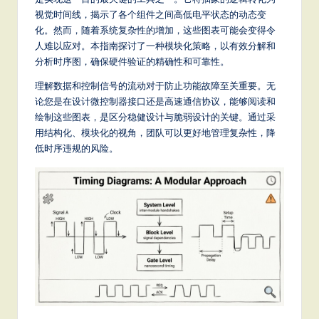
m
视觉时间线，揭示了各个组件之间高低电平状态的动态变
p
化。然而，随着系统复杂性的增加，这些图表可能会变得令
li
人难以应对。本指南探讨了一种模块化策略，以有效分解和
分析时序图，确保硬件验证的精确性和可靠性。
fi
理解数据和控制信号的流动对于防止功能故障至关重要。无
e
论您是在设计微控制器接口还是高速通信协议，能够阅读和
d
绘制这些图表，是区分稳健设计与脆弱设计的关键。通过采
用结构化、模块化的视角，团队可以更好地管理复杂性，降
C
低时序违规的风险。
hi
n
e
s
e
-
L