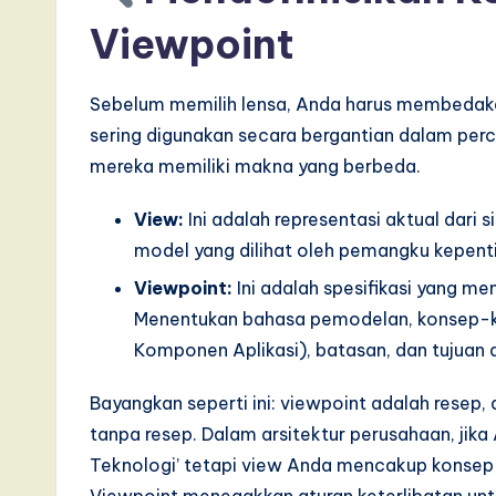
s
Viewpoint
i
n
Sebelum memilih lensa, Anda harus membedak
sering digunakan secara bergantian dalam perc
A
mereka memiliki makna yang berbeda.
I,
View:
Ini adalah representasi aktual dari
S
model yang dilihat oleh pemangku kepentin
o
Viewpoint:
Ini adalah spesifikasi yang m
Menentukan bahasa pemodelan, konsep-kon
ft
Komponen Aplikasi), batasan, dan tujuan d
w
Bayangkan seperti ini: viewpoint adalah resep
a
tanpa resep. Dalam arsitektur perusahaan, jik
r
Teknologi’ tetapi view Anda mencakup konsep ‘