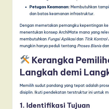
Petugas Keamanan:
Membutuhkan tampila
I
dan batas keamanan infrastruktur.
n
Dengan memetakan pemangku kepentingan ke 
n
menentukan konsep ArchiMate mana yang relev
o
membutuhkan
Fungsi Aplikasi
dan
Titik Kontrol
mungkin hanya peduli tentang
Proses Bisnis
da
v
Kerangka Pemilih
a
ti
Langkah demi Lang
o
Memilih sudut pandang yang tepat adalah prose
n
disiplin. Ikuti pendekatan terstruktur ini unt
1. Identifikasi Tujuan