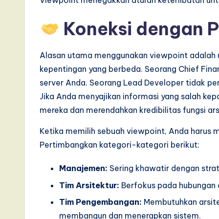
Viewpoint menegakkan aturan keterlibatan untuk
e
Koneksi dengan 
,
a
Alasan utama menggunakan viewpoint adalah 
n
kepentingan yang berbeda. Seorang Chief Financi
server Anda. Seorang Lead Developer tidak perlu
d
Jika Anda menyajikan informasi yang salah k
D
mereka dan merendahkan kredibilitas fungsi ars
i
Ketika memilih sebuah viewpoint, Anda harus m
Pertimbangkan kategori-kategori berikut:
g
Manajemen:
Sering khawatir dengan strate
it
Tim Arsitektur:
Berfokus pada hubungan ant
a
Tim Pengembangan:
Membutuhkan arsitek
l
membangun dan menerapkan sistem.