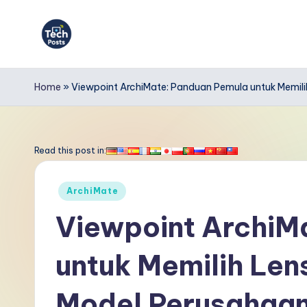
Skip
to
T
content
e
Home
»
Viewpoint ArchiMate: Panduan Pemula untuk Memil
c
h
Read this post in:
P
Posted
ArchiMate
o
in
Viewpoint ArchiM
s
untuk Memilih Len
t
s
Model Perusahaa