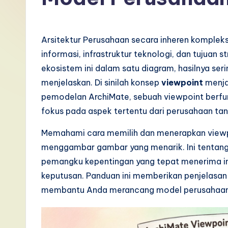
I
n
Arsitektur Perusahaan secara inheren kompleks. 
d
informasi, infrastruktur teknologi, dan tujuan 
ekosistem ini dalam satu diagram, hasilnya ser
o
menjelaskan. Di sinilah konsep
viewpoint
menja
n
pemodelan ArchiMate, sebuah viewpoint berfun
fokus pada aspek tertentu dari perusahaan tan
e
Memahami cara memilih dan menerapkan viewp
si
menggambar gambar yang menarik. Ini tentang
a
pemangku kepentingan yang tepat menerima i
keputusan. Panduan ini memberikan penjelasa
n
membantu Anda merancang model perusahaan 
-
L