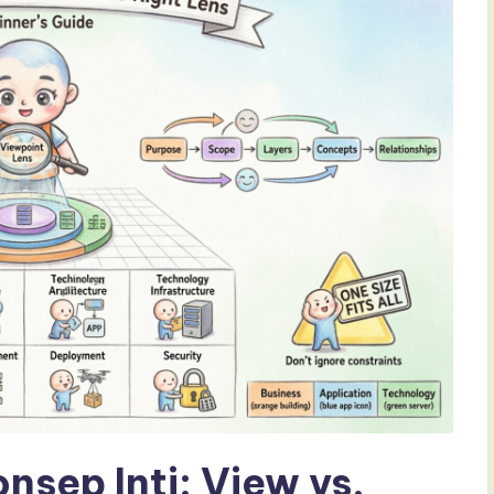
nsep Inti: View vs.