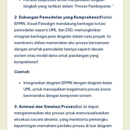
langkah yang terlibat dalam “Proses Pembayaran.”
a
r
2. Dukungan Pemodelan yang Komprehensif
Selain
BPMN, Visual Paradigm mendukung berbagai notasi
e
pemodelan seperti UML dan ERD, memungkinkan
,
integrasi berbagai jenis diagram dalam satu proyek. Ini
membantu dalam memetakan alur proses bersamaan
a
dengan artefak pemodelan lainnya seperti desain
n
sistem atau model data untuk pandangan yang
komprehensif.
d
Contoh:
D
Integrasikan diagram BPMN dengan diagram kelas
i
UML untuk menunjukkan bagaimana proses bisnis
g
berinteraksi dengan komponen sistem.
it
3. Animasi dan Simulasi Proses
Alat ini dapat
a
menganimasikan alur proses untuk memvisualisasikan
eksekusi secara dinamis, yang membantu pemangku
l
kepentingan memahami perilaku proses di luar diagram