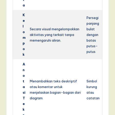
a
K
Persegi
e
panjang
l
Secara visual mengelompokkan
bulat
o
aktivitas yang terkait tanpa
dengan
m
memengaruhi aliran.
batas
p
putus-
o
putus
k
A
n
o
t
Menambahkan teks deskriptif
Simbol
a
atau komentar untuk
kurung
si
menjelaskan bagian-bagian dari
atau
T
diagram.
catatan
e
k