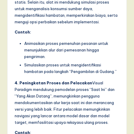
I
statis. Selain itu, alat ini mendukung simulasi proses
untuk menganalisis konsumsi sumber daya,
n
mengidentifikasi hambatan, memperkirakan biaya, serta
n
menguji opsi perbaikan sebelum implementasi.
o
Contoh:
v
Animasikan proses pemenuhan pesanan untuk
menunjukkan alur dari pemesanan hingga
a
pengiriman.
ti
Simulasikan proses untuk mengidentifikasi
o
hambatan pada langkah “Pengambilan di Gudang.”
n
4. Peningkatan Proses dan Pelacakan
Visual
Paradigm mendukung pemodelan proses “Saat Ini” dan
“Yang Akan Datang”, memungkinkan pengguna
mendokumentasikan alur kerja saat ini dan merancang
versi yang lebih baik. Fitur pelacakan memungkinkan
navigasi yang lancar antara model dasar dan model
target, memfasilitasi upaya rekayasa ulang proses.
Contoh: