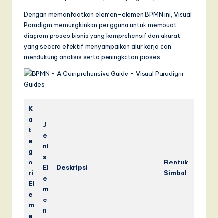
Dengan memanfaatkan elemen-elemen BPMN ini, Visual
Paradigm memungkinkan pengguna untuk membuat
diagram proses bisnis yang komprehensif dan akurat
yang secara efektif menyampaikan alur kerja dan
mendukung analisis serta peningkatan proses.
K
a
J
t
e
e
ni
g
s
o
Bentuk
El
Deskripsi
ri
Simbol
e
El
m
e
e
m
n
e