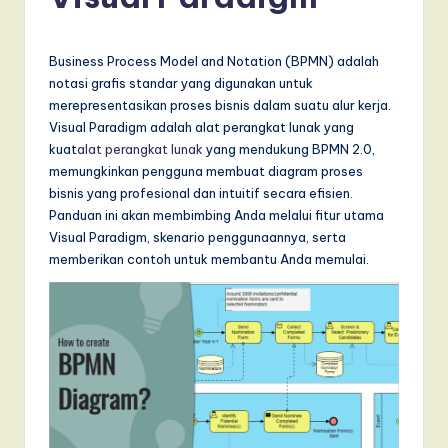
d
o
n
Business Process Model and Notation (BPMN) adalah
notasi grafis standar yang digunakan untuk
e
merepresentasikan proses bisnis dalam suatu alur kerja.
si
Visual Paradigm adalah alat perangkat lunak yang
kuat
alat perangkat lunak
yang mendukung BPMN 2.0,
a
memungkinkan pengguna membuat diagram proses
n
bisnis yang profesional dan intuitif secara efisien.
Panduan ini akan membimbing Anda melalui fitur utama
-
Visual Paradigm, skenario penggunaannya, serta
L
memberikan contoh untuk membantu Anda memulai.
a
t
e
s
t