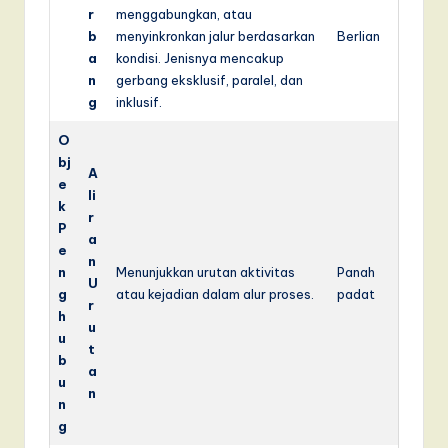
r
menggabungkan, atau
b
menyinkronkan jalur berdasarkan
Berlian
a
kondisi. Jenisnya mencakup
n
gerbang eksklusif, paralel, dan
g
inklusif.
O
bj
A
e
li
k
r
P
a
e
n
n
Menunjukkan urutan aktivitas
Panah
U
g
atau kejadian dalam alur proses.
padat
r
h
u
u
t
b
a
u
n
n
g