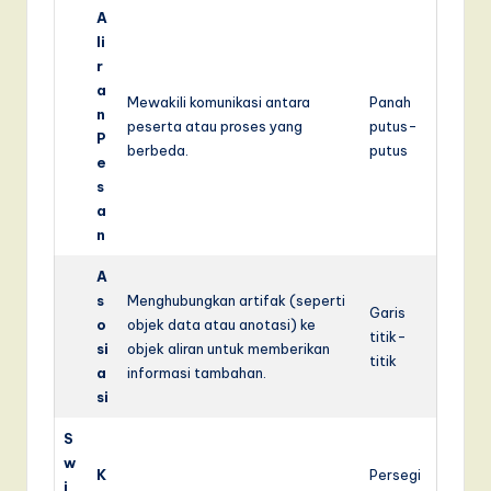
A
li
r
a
Mewakili komunikasi antara
Panah
n
peserta atau proses yang
putus-
P
berbeda.
putus
e
s
a
n
A
s
Menghubungkan artifak (seperti
Garis
o
objek data atau anotasi) ke
titik-
si
objek aliran untuk memberikan
titik
a
informasi tambahan.
si
S
w
K
Persegi
i