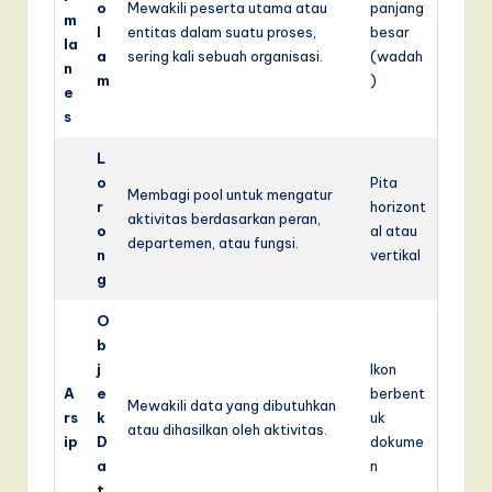
o
Mewakili peserta utama atau
panjang
m
l
entitas dalam suatu proses,
besar
la
a
sering kali sebuah organisasi.
(wadah
n
m
)
e
s
L
o
Pita
Membagi pool untuk mengatur
r
horizont
aktivitas berdasarkan peran,
o
al atau
departemen, atau fungsi.
n
vertikal
g
O
b
j
Ikon
A
e
berbent
Mewakili data yang dibutuhkan
rs
k
uk
atau dihasilkan oleh aktivitas.
ip
D
dokume
a
n
t