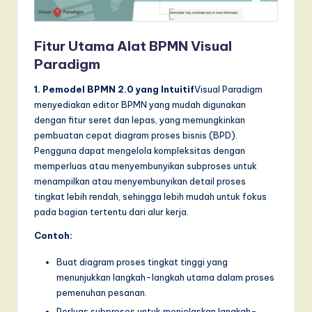
T
r
Fitur Utama Alat BPMN Visual
e
Paradigm
n
1. Pemodel BPMN 2.0 yang Intuitif
Visual Paradigm
d
menyediakan editor BPMN yang mudah digunakan
dengan fitur seret dan lepas, yang memungkinkan
s
pembuatan cepat diagram proses bisnis (BPD).
in
Pengguna dapat mengelola kompleksitas dengan
memperluas atau menyembunyikan subproses untuk
A
menampilkan atau menyembunyikan detail proses
I,
tingkat lebih rendah, sehingga lebih mudah untuk fokus
pada bagian tertentu dari alur kerja.
S
o
Contoh:
f
Buat diagram proses tingkat tinggi yang
menunjukkan langkah-langkah utama dalam proses
t
pemenuhan pesanan.
w
Perluas subproses untuk menjelaskan langkah-