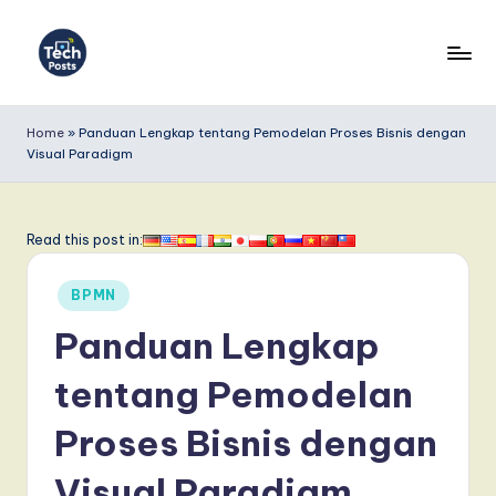
Skip
to
T
content
e
Home
»
Panduan Lengkap tentang Pemodelan Proses Bisnis dengan
Visual Paradigm
c
h
P
Read this post in:
o
Posted
BPMN
s
in
Panduan Lengkap
t
s
tentang Pemodelan
I
Proses Bisnis dengan
n
Visual Paradigm