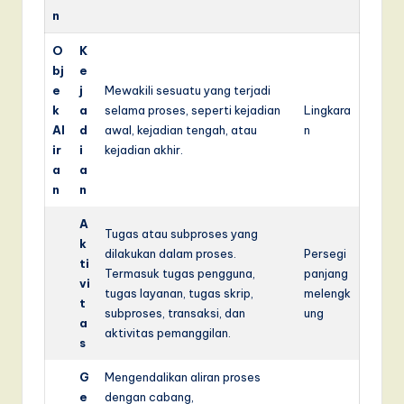
n
O
K
bj
e
e
j
Mewakili sesuatu yang terjadi
k
a
selama proses, seperti kejadian
Lingkara
Al
d
awal, kejadian tengah, atau
n
ir
i
kejadian akhir.
a
a
n
n
A
Tugas atau subproses yang
k
dilakukan dalam proses.
Persegi
ti
Termasuk tugas pengguna,
panjang
vi
tugas layanan, tugas skrip,
melengk
t
subproses, transaksi, dan
ung
a
aktivitas pemanggilan.
s
G
Mengendalikan aliran proses
e
dengan cabang,