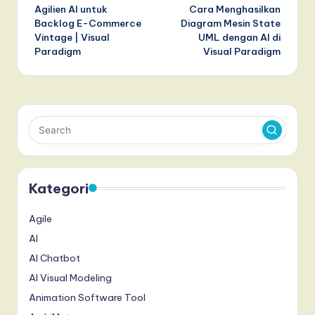
Agilien AI untuk
Cara Menghasilkan
navigation
Backlog E-Commerce
Diagram Mesin State
Vintage | Visual
UML dengan AI di
Paradigm
Visual Paradigm
Kategori
Agile
AI
AI Chatbot
AI Visual Modeling
Animation Software Tool