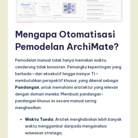
I
n
n
Mengapa Otomatisasi
o
v
Pemodelan ArchiMate?
a
Pemodelan manual tidak hanya memakan waktu;
ti
cenderung tidak konsisten. Pemangku kepentingan yang
o
berbeda—dari eksekutif hingga insinyur TI—
membutuhkan perspektif khusus, yang dikenal sebagai
n
Pandangan
, untuk memahami arsitektur yang relevan
dengan domain mereka. Membuat pandangan-
pandangan khusus ini secara manual sering
menghasilkan:
Waktu Tunda:
Arsitek menghabiskan lebih banyak
waktu menggambar daripada menganalisis
wawasan strategis.