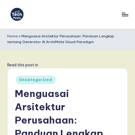
Skip
to
T
content
e
Home
»
Menguasai Arsitektur Perusahaan: Panduan Lengkap
tentang Generator AI ArchiMate Visual Paradigm
c
h
P
Read this post in:
o
Posted
Uncategorized
s
in
Menguasai
t
Arsitektur
s
I
Perusahaan:
n
Panduan Lengkap