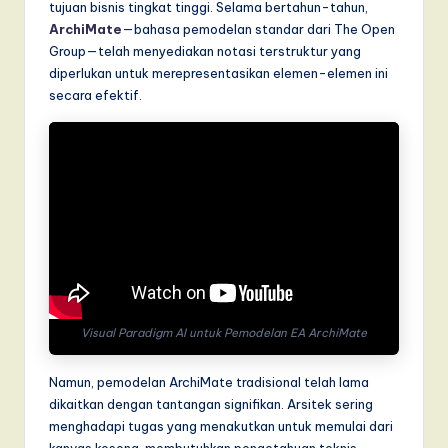
tujuan bisnis tingkat tinggi. Selama bertahun-tahun,
T
ArchiMate
—bahasa pemodelan standar dari The Open
r
Group—telah menyediakan notasi terstruktur yang
diperlukan untuk merepresentasikan elemen-elemen ini
e
secara efektif.
n
d
s
in
A
I,
S
Visual Paradigm AI untuk Pemodelan EA ArchiMate
o
f
Namun, pemodelan ArchiMate tradisional telah lama
dikaitkan dengan tantangan signifikan. Arsitek sering
t
menghadapi tugas yang menakutkan untuk memulai dari
w
kanvas kosong, membutuhkan pengetahuan teknis