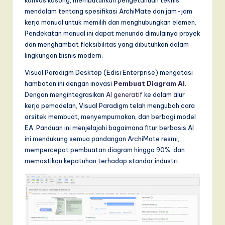
mendalam tentang spesifikasi ArchiMate dan jam-jam
a
kerja manual untuk memilih dan menghubungkan elemen.
r
Pendekatan manual ini dapat menunda dimulainya proyek
dan menghambat fleksibilitas yang dibutuhkan dalam
e
lingkungan bisnis modern.
,
Visual Paradigm Desktop (Edisi Enterprise) mengatasi
a
hambatan ini dengan inovasi
Pembuat Diagram AI
.
n
Dengan mengintegrasikan
AI generatif
ke dalam alur
kerja pemodelan, Visual Paradigm telah mengubah cara
d
arsitek membuat, menyempurnakan, dan berbagi model
D
EA. Panduan ini menjelajahi bagaimana fitur berbasis AI
ini mendukung semua pandangan ArchiMate resmi,
i
mempercepat pembuatan diagram hingga 90%, dan
g
memastikan kepatuhan terhadap standar industri.
it
a
l