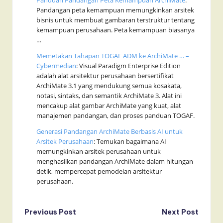
Panduan Pandangan Peta Kemampuan ArchiMate
:
Pandangan peta kemampuan memungkinkan arsitek
bisnis untuk membuat gambaran terstruktur tentang
kemampuan perusahaan. Peta kemampuan biasanya
…
Memetakan Tahapan TOGAF ADM ke ArchiMate … –
Cybermedian
: Visual Paradigm Enterprise Edition
adalah alat arsitektur perusahaan bersertifikat
ArchiMate 3.1 yang mendukung semua kosakata,
notasi, sintaks, dan semantik ArchiMate 3. Alat ini
mencakup alat gambar ArchiMate yang kuat, alat
manajemen pandangan, dan proses panduan TOGAF.
Generasi Pandangan ArchiMate Berbasis AI untuk
Arsitek Perusahaan
: Temukan bagaimana AI
memungkinkan arsitek perusahaan untuk
menghasilkan pandangan ArchiMate dalam hitungan
detik, mempercepat pemodelan arsitektur
perusahaan.
Post
Previous Post
Next Post