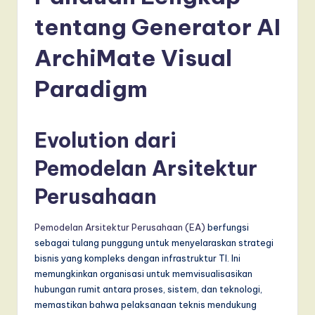
d
tentang Generator AI
o
n
ArchiMate Visual
e
Paradigm
si
a
Evolution dari
n
-
Pemodelan Arsitektur
L
Perusahaan
a
Pemodelan Arsitektur Perusahaan (EA)
berfungsi
t
sebagai tulang punggung untuk menyelaraskan strategi
e
bisnis yang kompleks dengan infrastruktur TI. Ini
memungkinkan organisasi untuk memvisualisasikan
s
hubungan rumit antara proses, sistem, dan teknologi,
t
memastikan bahwa pelaksanaan teknis mendukung