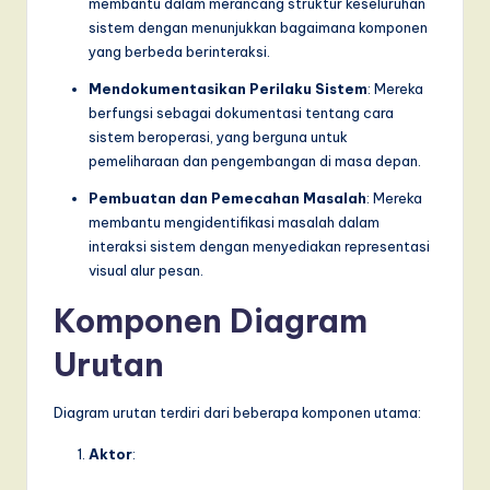
membantu dalam merancang struktur keseluruhan
a
sistem dengan menunjukkan bagaimana komponen
yang berbeda berinteraksi.
r
Mendokumentasikan Perilaku Sistem
: Mereka
e
berfungsi sebagai dokumentasi tentang cara
,
sistem beroperasi, yang berguna untuk
pemeliharaan dan pengembangan di masa depan.
a
Pembuatan dan Pemecahan Masalah
: Mereka
n
membantu mengidentifikasi masalah dalam
d
interaksi sistem dengan menyediakan representasi
visual alur pesan.
D
Komponen Diagram
i
g
Urutan
it
Diagram urutan terdiri dari beberapa komponen utama:
a
Aktor
:
l