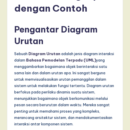
d
dengan Contoh
o
n
Pengantar Diagram
e
si
Urutan
a
Sebuah
Diagram Urutan
adalah jenis diagram interaksi
n
dalam
Bahasa Pemodelan Terpadu (UML)
yang
-
menggambarkan bagaimana objek berinteraksi satu
sama lain dan dalam urutan apa. Ini sangat berguna
L
untuk memvisualisasikan urutan pemanggilan dalam
a
sistem untuk melakukan fungsi tertentu. Diagram urutan
berfokus pada perilaku dinamis suatu sistem,
t
menunjukkan bagaimana objek berkomunikasi melalui
e
pesan secara berurutan dalam waktu. Mereka sangat
penting untuk memahami proses yang kompleks,
s
merancang arsitektur sistem, dan mendokumentasikan
t
interaksi antar komponen sistem.