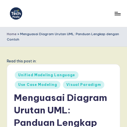
Skip
to
T
content
e
Home
»
Menguasai Diagram Urutan UML: Panduan Lengkap dengan
Contoh
c
h
P
Read this post in:
o
Posted
Unified Modeling Language
s
in
Use Case Modeling
Visual Paradigm
t
Menguasai Diagram
s
I
Urutan UML:
n
Panduan Lengkap