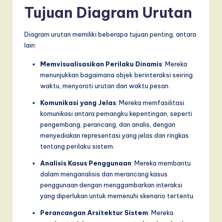
T
Tujuan Diagram Urutan
r
Diagram urutan memiliki beberapa tujuan penting, antara
e
lain:
n
Memvisualisasikan Perilaku Dinamis
: Mereka
d
menunjukkan bagaimana objek berinteraksi seiring
s
waktu, menyoroti urutan dan waktu pesan.
in
Komunikasi yang Jelas
: Mereka memfasilitasi
komunikasi antara pemangku kepentingan, seperti
A
pengembang, perancang, dan analis, dengan
I,
menyediakan representasi yang jelas dan ringkas
tentang perilaku sistem.
S
Analisis Kasus Penggunaan
: Mereka membantu
o
dalam menganalisis dan merancang kasus
f
penggunaan dengan menggambarkan interaksi
yang diperlukan untuk memenuhi skenario tertentu.
t
Perancangan Arsitektur Sistem
: Mereka
w