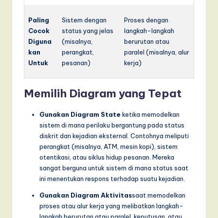
Paling
Sistem dengan
Proses dengan
Cocok
status yang jelas
langkah-langkah
Diguna
(misalnya,
berurutan atau
kan
perangkat,
paralel (misalnya, alur
Untuk
pesanan)
kerja)
Memilih Diagram yang Tepat
Gunakan Diagram State
ketika memodelkan
sistem di mana perilaku bergantung pada status
diskrit dan kejadian eksternal. Contohnya meliputi
perangkat (misalnya, ATM, mesin kopi), sistem
otentikasi, atau siklus hidup pesanan. Mereka
sangat berguna untuk sistem di mana status saat
ini menentukan respons terhadap suatu kejadian.
Gunakan Diagram Aktivitas
saat memodelkan
proses atau alur kerja yang melibatkan langkah-
langkah berurutan atau paralel, keputusan, atau