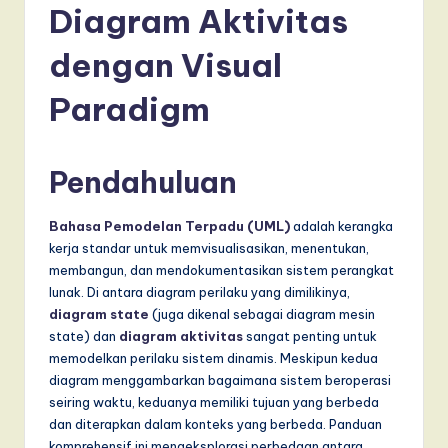
d
Diagram Aktivitas
o
dengan Visual
n
e
Paradigm
si
a
Pendahuluan
n
-
Bahasa Pemodelan Terpadu (UML)
adalah kerangka
kerja standar untuk memvisualisasikan, menentukan,
L
membangun, dan mendokumentasikan sistem perangkat
a
lunak. Di antara diagram perilaku yang dimilikinya,
diagram state
(juga dikenal sebagai diagram mesin
t
state) dan
diagram aktivitas
sangat penting untuk
e
memodelkan perilaku sistem dinamis. Meskipun kedua
diagram menggambarkan bagaimana sistem beroperasi
s
seiring waktu, keduanya memiliki tujuan yang berbeda
t
dan diterapkan dalam konteks yang berbeda. Panduan
komprehensif ini mengeksplorasi perbedaan antara