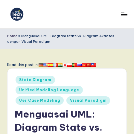
Skip
to
T
content
e
Home
»
Menguasai UML: Diagram State vs. Diagram Aktivitas
dengan Visual Paradigm
c
h
P
Read this post in:
o
Posted
State Diagram
s
in
Unified Modeling Language
t
Use Case Modeling
Visual Paradigm
s
Menguasai UML:
I
n
Diagram State vs.