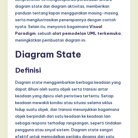
T
diagram state dan diagram aktivitas, memberikan
r
panduan tentang kapan menggunakan masing-masing,
serta mengilustrasikan penerapannya dengan contoh
e
nyata. Selain itu, menyoroti bagaimana
Visual
n
Paradigm
, sebuah
alat pemodelan UML terkemuka
,
meningkatkan pembuatan diagram ini.
d
Diagram State
s
in
Definisi
A
Diagram state menggambarkan berbagai keadaan yang
I,
dapat dihuni oleh suatu objek serta transisi antar
S
keadaan yang dipicu oleh peristiwa tertentu. Setiap
keadaan mewakili kondisi atau situasi selama siklus
o
hidup suatu objek, dan transisi menunjukkan bagaimana
f
objek berpindah dari satu keadaan ke keadaan lain
sebagai respons terhadap rangsangan, seperti tindakan
t
pengguna atau sinyal sistem. Diagram state sangat
w
efektif untuk memodelkan perilaku dinamis dari satu