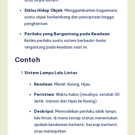
I
Siklus Hidup Objek
: Menggambarkan bagaimana
n
suatu objek berkembang dari penciptaan hingga
n
penghentian.
o
Perilaku yang Bergantung pada Keadaan
:
Ketika perilaku suatu sistem berbeda-beda
v
tergantung pada keadaan saat ini.
a
Contoh
ti
o
Sistem Lampu Lalu Lintas
n
Keadaan
: Merah, Kuning, Hijau
Peristiwa
: Waktu habis (misalnya, setelah 30
detik, transisi dari Hijau ke Kuning)
Deskripsi
: Memodelkan perilaku siklik lampu
lalu lintas, di mana setiap status menentukan
apakah kendaraan berhenti, bersiap berhenti,
atau melanjutkan.