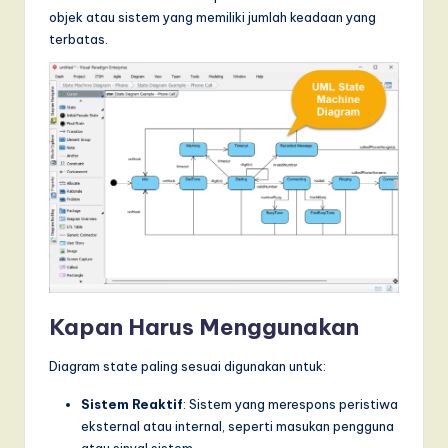
objek atau sistem yang memiliki jumlah keadaan yang
a
terbatas.
r
e
,
a
n
d
D
i
g
Kapan Harus Menggunakan
it
Diagram state paling sesuai digunakan untuk:
a
Sistem Reaktif
: Sistem yang merespons peristiwa
l
eksternal atau internal, seperti masukan pengguna
atau sinyal sistem.