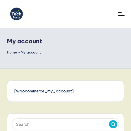
Skip
to
T
content
e
My account
c
h
Home
»
My account
P
o
s
t
[woocommerce_my_account]
s
I
n