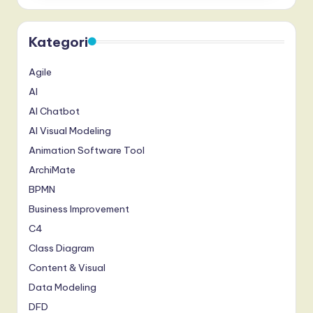
d
o
Kategori
n
e
Agile
si
AI
AI Chatbot
a
AI Visual Modeling
n
Animation Software Tool
-
ArchiMate
L
BPMN
a
Business Improvement
t
C4
Class Diagram
e
Content & Visual
s
Data Modeling
t
DFD