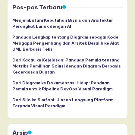
Pos-pos Terbaru
a
r
Menjembatani Kebutuhan Bisnis dan Arsitektur
Perangkat Lunak dengan AI
e
,
Panduan Lengkap tentang Diagram sebagai Kode:
Mengapa Pengembang dan Arsitek Beralih ke Alat
a
UML Berbasis Teks
n
Dari Kacau ke Kejelasan: Panduan Pemula tentang
Matriks Pemilihan Solusi dengan Diagram Berbasis
d
Kecerdasan Buatan
D
Dari Diagram ke Dokumentasi Hidup: Panduan
i
Pemula untuk Pipeline DevOps Visual Paradigm
g
Dari Silo ke Simfoni: Ulasan Langsung Platform
Terpadu Visual Paradigm
it
a
l
Arsip