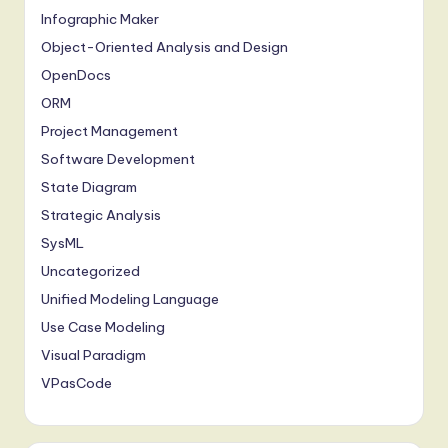
T
Infographic Maker
r
Object-Oriented Analysis and Design
e
OpenDocs
ORM
n
Project Management
d
Software Development
s
State Diagram
in
Strategic Analysis
A
SysML
Uncategorized
I,
Unified Modeling Language
S
Use Case Modeling
o
Visual Paradigm
f
VPasCode
t
w