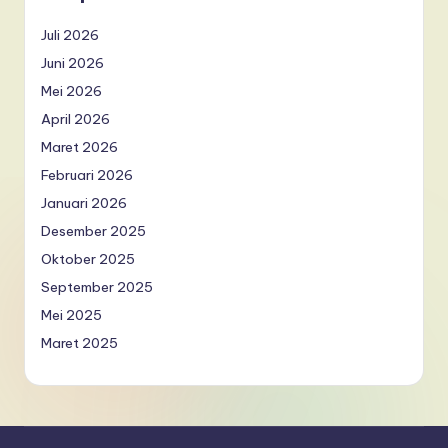
I
Juli 2026
n
Juni 2026
n
Mei 2026
o
April 2026
v
Maret 2026
a
Februari 2026
ti
Januari 2026
Desember 2025
o
Oktober 2025
n
September 2025
Mei 2025
Maret 2025