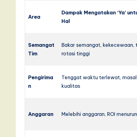
I
Dampak Mengatakan ‘Ya’ unt
Area
Hal
n
n
Semangat
Bakar semangat, kekecewaan, t
o
Tim
rotasi tinggi
v
a
Pengirima
Tenggat waktu terlewat, masa
ti
n
kualitas
o
n
Anggaran
Melebihi anggaran, ROI menuru