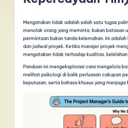
I
n
Mengatakan tidak adalah salah satu tugas pali
d
menolak orang yang meminta, bukan batasan 
permintaan bukan tanda kelemahan. Ini adalah 
o
dan jadwal proyek. Ketika manajer proyek men
n
mengatakan tidak terhadap kualitas, kelelahan
e
Panduan ini mengeksplorasi cara mengelola ba
melihat psikologi di balik perluasan cakupan p
si
keputusan, serta bahasa khusus yang menjaga 
a
n
-
L