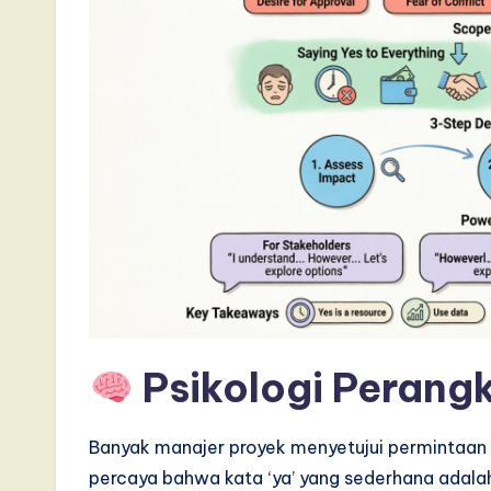
a
t
e
s
t
T
r
e
Psikologi Perangk
n
d
Banyak manajer proyek menyetujui permintaan 
percaya bahwa kata ‘ya’ yang sederhana adalah j