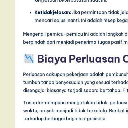
kenyataan keterbatasan saat ini.
e
Ketidakjelasan:
Jika permintaan tidak j
,
mencari solusi nanti. Ini adalah resep keg
a
Mengenali pemicu-pemicu ini adalah langkah p
n
berpindah dari menjadi penerima tugas pasif m
d
Biaya Perluasan 
D
Perluasan cakupan pekerjaan adalah pembunuh 
i
tumbuh tanpa penyesuaian yang sesuai terhadap
g
disengaja; biasanya terjadi secara bertahap. Fitu
it
Tanpa kemampuan mengatakan tidak, perluasan 
waktu, proyek menjadi tidak terkelola. Berikut
a
terhadap berbagai bagian organisasi:
l