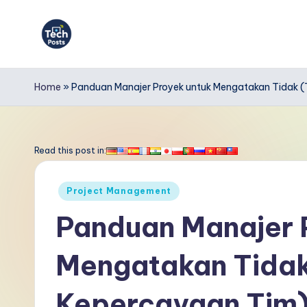
Skip
to
T
content
e
Home
»
Panduan Manajer Proyek untuk Mengatakan Tidak 
c
h
Read this post in:
P
Posted
Project Management
o
in
Panduan Manajer 
s
Mengatakan Tidak
t
s
Kepercayaan Tim