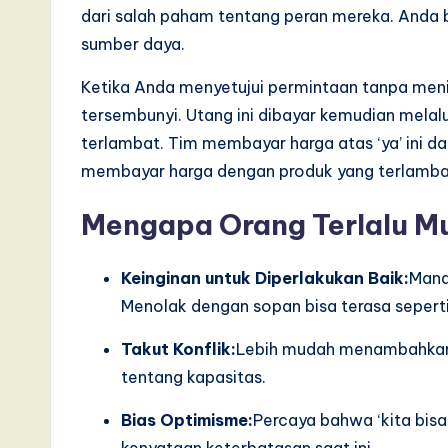
s
dari salah paham tentang peran mereka. Anda 
i
sumber daya.
n
Ketika Anda menyetujui permintaan tanpa men
tersembunyi. Utang ini dibayar kemudian melalu
A
terlambat. Tim membayar harga atas ‘ya’ ini da
I,
membayar harga dengan produk yang terlamba
S
Mengapa Orang Terlalu M
o
Keinginan untuk Diperlakukan Baik:
Manaj
ft
Menolak dengan sopan bisa terasa seper
w
Takut Konflik:
Lebih mudah menambahkan 
tentang kapasitas.
a
r
Bias Optimisme:
Percaya bahwa ‘kita bis