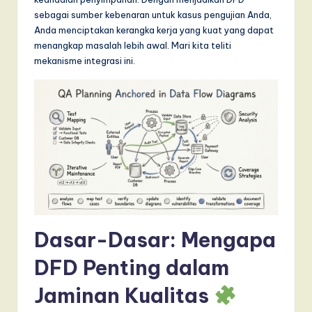
T
sebagai sumber kebenaran untuk kasus pengujian Anda,
r
Anda menciptakan kerangka kerja yang kuat yang dapat
menangkap masalah lebih awal. Mari kita teliti
e
mekanisme integrasi ini.
n
d
s
in
A
I,
S
Dasar-Dasar: Mengapa
o
f
DFD Penting dalam
t
Jaminan Kualitas
w