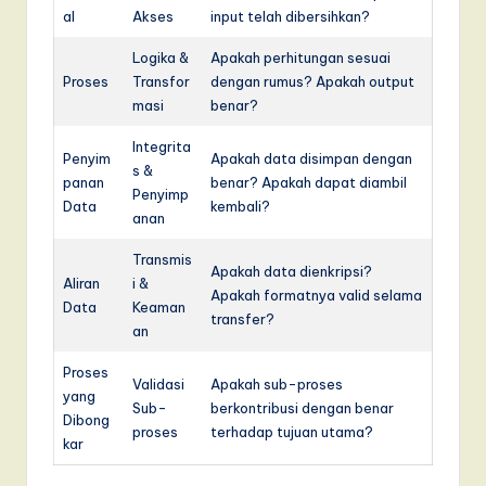
al
Akses
input telah dibersihkan?
Logika &
Apakah perhitungan sesuai
Proses
Transfor
dengan rumus? Apakah output
masi
benar?
Integrita
Penyim
Apakah data disimpan dengan
s &
panan
benar? Apakah dapat diambil
Penyimp
Data
kembali?
anan
Transmis
Apakah data dienkripsi?
Aliran
i &
Apakah formatnya valid selama
Data
Keaman
transfer?
an
Proses
Validasi
Apakah sub-proses
yang
Sub-
berkontribusi dengan benar
Dibong
proses
terhadap tujuan utama?
kar