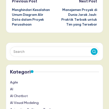
Post
Previous Post
Next Post
Menghindari Kesalahan
Manajemen Proyek di
navigation
Umum Diagram Alir
Dunia Jarak Jauh:
Data dalam Proyek
Praktik Terbaik untuk
Perusahaan
Tim yang Tersebar
Kategori
Agile
AI
AI Chatbot
AI Visual Modeling