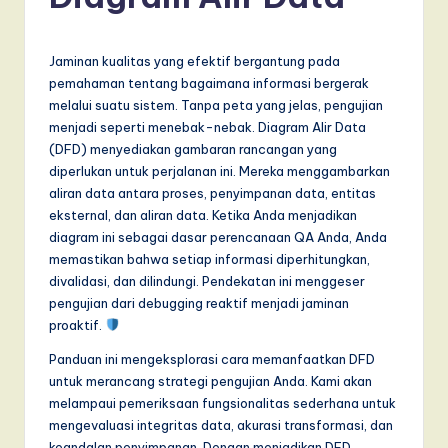
d
o
n
Jaminan kualitas yang efektif bergantung pada
pemahaman tentang bagaimana informasi bergerak
e
melalui suatu sistem. Tanpa peta yang jelas, pengujian
si
menjadi seperti menebak-nebak. Diagram Alir Data
(DFD) menyediakan gambaran rancangan yang
a
diperlukan untuk perjalanan ini. Mereka menggambarkan
n
aliran data antara proses, penyimpanan data, entitas
eksternal, dan aliran data. Ketika Anda menjadikan
-
diagram ini sebagai dasar perencanaan QA Anda, Anda
L
memastikan bahwa setiap informasi diperhitungkan,
divalidasi, dan dilindungi. Pendekatan ini menggeser
a
pengujian dari debugging reaktif menjadi jaminan
t
proaktif.
e
Panduan ini mengeksplorasi cara memanfaatkan DFD
untuk merancang strategi pengujian Anda. Kami akan
s
melampaui pemeriksaan fungsionalitas sederhana untuk
t
mengevaluasi integritas data, akurasi transformasi, dan
keandalan penyimpanan. Dengan menjadikan DFD