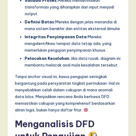
Validasi Proses:
Mereka mendefinisikan
I
transformasi yang diharapkan dari input menjadi
n
output.
n
Definisi Batas:
Mereka dengan jelas menandai di
mana sistem berakhir dan entitas eksternal dimulai.
o
Integritas Penyimpanan Data:
Mereka
v
mengidentifikasi tempat data tetap ada, yang
memerlukan pengujian penyimpanan khusus.
a
Pelacakan Kesalahan:
Jika data rusak, diagram ini
ti
membantu melacak asal mula kesalahan tersebut.
o
Tanpa anchor visual ini, kasus pengujian seringkali
n
bergantung pada persyaratan tingkat permukaan. Hal ini
menyebabkan celah dalam cakupan di mana anomali
data lolos. Menjadikan rencana Anda berbasis DFD
memastikan cakupan yang komprehensif berdasarkan
aliran logis, bukan hanya daftar fitur.
Menganalisis DFD