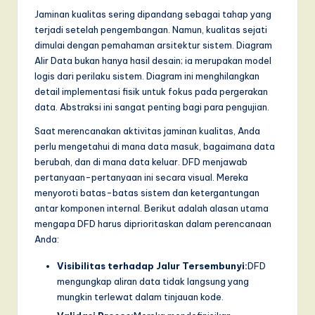
Jaminan kualitas sering dipandang sebagai tahap yang
a
terjadi setelah pengembangan. Namun, kualitas sejati
r
dimulai dengan pemahaman arsitektur sistem. Diagram
Alir Data bukan hanya hasil desain; ia merupakan model
e
logis dari perilaku sistem. Diagram ini menghilangkan
,
detail implementasi fisik untuk fokus pada pergerakan
data. Abstraksi ini sangat penting bagi para pengujian.
a
Saat merencanakan aktivitas jaminan kualitas, Anda
n
perlu mengetahui di mana data masuk, bagaimana data
d
berubah, dan di mana data keluar. DFD menjawab
pertanyaan-pertanyaan ini secara visual. Mereka
D
menyoroti batas-batas sistem dan ketergantungan
i
antar komponen internal. Berikut adalah alasan utama
mengapa DFD harus diprioritaskan dalam perencanaan
g
Anda:
it
Visibilitas terhadap Jalur Tersembunyi:
DFD
a
mengungkap aliran data tidak langsung yang
l
mungkin terlewat dalam tinjauan kode.