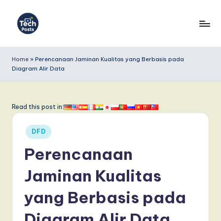
Skip
to
T
content
e
Home
»
Perencanaan Jaminan Kualitas yang Berbasis pada
Diagram Alir Data
c
h
P
Read this post in:
o
Posted
DFD
s
in
Perencanaan
t
s
Jaminan Kualitas
I
yang Berbasis pada
n
Diagram Alir Data