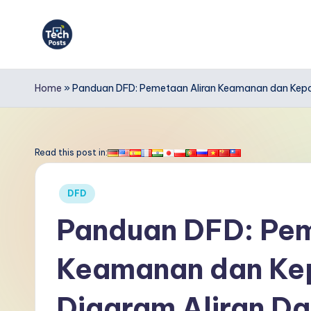
Skip
to
T
content
e
Home
»
Panduan DFD: Pemetaan Aliran Keamanan dan Kepa
c
h
Read this post in:
P
Posted
DFD
o
in
Panduan DFD: Pem
s
Keamanan dan Ke
t
s
Diagram Aliran Da