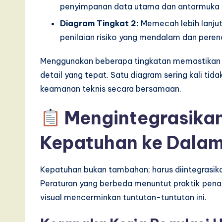
penyimpanan data utama dan antarmuka eks
I
Diagram Tingkat 2:
Memecah lebih lanjut 
n
penilaian risiko yang mendalam dan peren
n
Menggunakan beberapa tingkatan memastikan 
detail yang tepat. Satu diagram sering kali ti
o
keamanan teknis secara bersamaan.
v
Mengintegrasikan
a
Kepatuhan ke Dala
ti
o
Kepatuhan bukan tambahan; harus diintegrasika
n
Peraturan yang berbeda menuntut praktik pena
visual mencerminkan tuntutan-tuntutan ini.