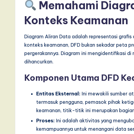
s
Memahami Diagra
i
Konteks Keamanan
n
Diagram Aliran Data adalah representasi grafis 
A
konteks keamanan, DFD bukan sekadar peta pro
I,
pergerakannya. Diagram ini mengidentifikasi di
dihancurkan.
S
o
Komponen Utama DFD K
ft
Entitas Eksternal:
Ini mewakili sumber at
w
termasuk pengguna, pemasok pihak ketig
keamanan, titik-titik ini merupakan bagian
a
Proses:
Ini adalah aktivitas yang menguba
r
kemampuannya untuk menangani data sensi