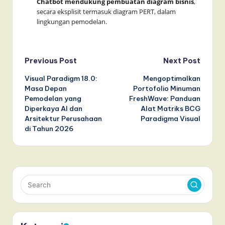
Chatbot mendukung pembuatan diagram bisnis
,
secara eksplisit termasuk diagram PERT, dalam
lingkungan pemodelan.
Post
Previous Post
Next Post
Visual Paradigm 18.0:
Mengoptimalkan
navigation
Masa Depan
Portofolio Minuman
Pemodelan yang
FreshWave: Panduan
Diperkaya AI dan
Alat Matriks BCG
Arsitektur Perusahaan
Paradigma Visual
di Tahun 2026