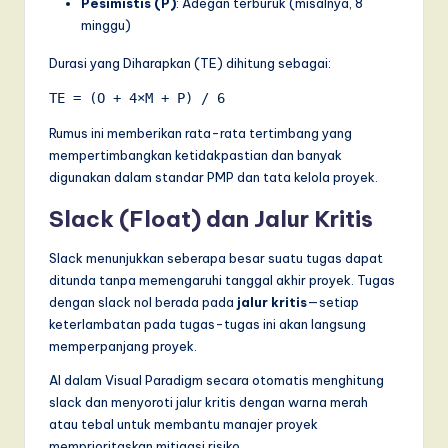
Pesimistis (P)
: Adegan terburuk (misalnya, 8
minggu)
Durasi yang Diharapkan (TE) dihitung sebagai:
TE = (O + 4×M + P) / 6
Rumus ini memberikan rata-rata tertimbang yang
mempertimbangkan ketidakpastian dan banyak
digunakan dalam standar PMP dan tata kelola proyek.
Slack (Float) dan Jalur Kritis
Slack menunjukkan seberapa besar suatu tugas dapat
ditunda tanpa memengaruhi tanggal akhir proyek. Tugas
dengan slack nol berada pada
jalur kritis
—setiap
keterlambatan pada tugas-tugas ini akan langsung
memperpanjang proyek.
AI dalam Visual Paradigm secara otomatis menghitung
slack dan menyoroti jalur kritis dengan warna merah
atau tebal untuk membantu manajer proyek
memprioritaskan mitigasi risiko.