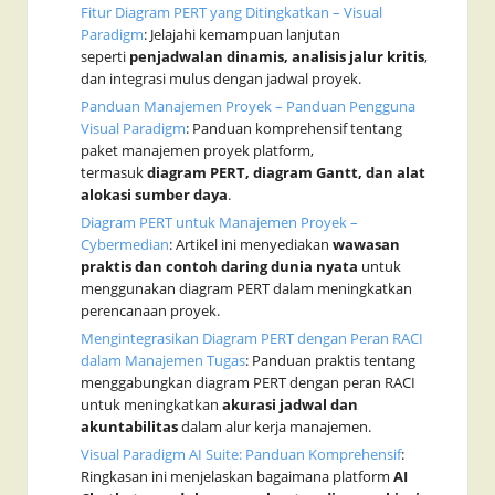
Fitur Diagram PERT yang Ditingkatkan – Visual
Paradigm
: Jelajahi kemampuan lanjutan
seperti
penjadwalan dinamis, analisis jalur kritis
,
dan integrasi mulus dengan jadwal proyek.
Panduan Manajemen Proyek – Panduan Pengguna
Visual Paradigm
: Panduan komprehensif tentang
paket manajemen proyek platform,
termasuk
diagram PERT, diagram Gantt, dan alat
alokasi sumber daya
.
Diagram PERT untuk Manajemen Proyek –
Cybermedian
: Artikel ini menyediakan
wawasan
praktis dan contoh daring dunia nyata
untuk
menggunakan diagram PERT dalam meningkatkan
perencanaan proyek.
Mengintegrasikan Diagram PERT dengan Peran RACI
dalam Manajemen Tugas
: Panduan praktis tentang
menggabungkan diagram PERT dengan peran RACI
untuk meningkatkan
akurasi jadwal dan
akuntabilitas
dalam alur kerja manajemen.
Visual Paradigm AI Suite: Panduan Komprehensif
:
Ringkasan ini menjelaskan bagaimana platform
AI