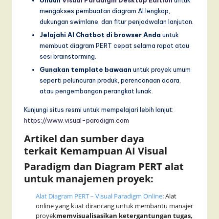
Unduh
Visual Paradigm Desktop Edition
untuk
mengakses pembuatan diagram AI lengkap,
dukungan swimlane, dan fitur penjadwalan lanjutan.
Jelajahi AI Chatbot di browser Anda
untuk
membuat diagram PERT cepat selama rapat atau
sesi brainstorming.
Gunakan template bawaan
untuk proyek umum
seperti peluncuran produk, perencanaan acara,
atau pengembangan perangkat lunak.
Kunjungi situs resmi untuk mempelajari lebih lanjut:
https://www.visual-paradigm.com
Artikel dan sumber daya
terkait
Kemampuan AI Visual
Paradigm
dan
Diagram PERT
alat
untuk manajemen proyek:
Alat Diagram PERT – Visual Paradigm Online
: Alat
online yang kuat dirancang untuk membantu manajer
proyek
memvisualisasikan ketergantungan tugas,