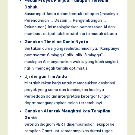
Pecah Proyek Menjadi Tahapan Terlebih
Dahulu
Susun input Anda dalam bentuk tahapan (misalnya,
Perencanaan → Desain → Pengembangan →
Peluncuran). Ini meningkatkan pemrosesan AI dan
membuat output lebih intuitif serta mudah dibaca.
Gunakan Timeline Dunia Nyata
Sertakan durasi yang realistis: misalnya, “Kampanye
pemasaran: 6 minggu” alih-alih “3 minggu”—
meskipun AI menyarankan waktu yang lebih singkat,
hal ini mencegah terlalu optimistis.
Uji dengan Tim Anda
Mintalah rekan kerja untuk memasukkan deskripsi
proyek yang sama dan bandingkan hasilnya.
Perbedaan dalam interpretasi ketergantungan
dapat mengungkapkan celah tersembunyi.
Gunakan AI untuk Menghasilkan Tampilan
Gantt
Setelah diagram PERT disempurnakan, ekspor ke
tampilan Gantt untuk menampilkan durasi tugas