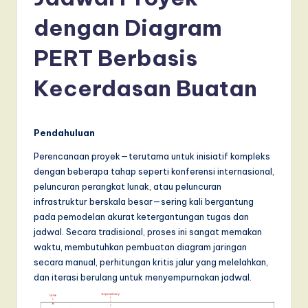
d
o
dengan Diagram
n
PERT Berbasis
e
Kecerdasan Buatan
si
a
n
Pendahuluan
-
Perencanaan proyek—terutama untuk inisiatif kompleks
dengan beberapa tahap seperti konferensi internasional,
L
peluncuran perangkat lunak, atau peluncuran
a
infrastruktur berskala besar—sering kali bergantung
pada pemodelan akurat ketergantungan tugas dan
t
jadwal. Secara tradisional, proses ini sangat memakan
e
waktu, membutuhkan pembuatan diagram jaringan
secara manual, perhitungan kritis jalur yang melelahkan,
s
dan iterasi berulang untuk menyempurnakan jadwal.
t